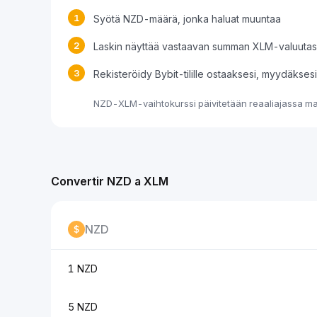
1
Syötä NZD-määrä, jonka haluat muuntaa
2
Laskin näyttää vastaavan summan XLM-valuuta
3
Rekisteröidy Bybit-tilille ostaaksesi, myydäkse
NZD-XLM-vaihtokurssi päivitetään reaaliajassa mar
Convertir NZD a XLM
NZD
1 NZD
5 NZD