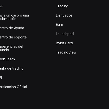
AQ
Trading
nvía un caso o una
Derivados
eclamación
Earn
entro de Ayuda
Launchpad
entro de soporte
Bybit Card
ugerencias del
suario
TradingView
bit Learn
rifa de trading
PI
rificación Oficial