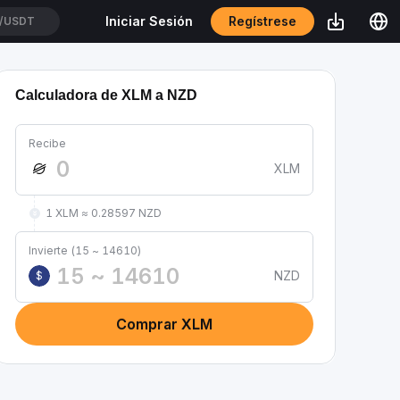
Regístrese
Iniciar Sesión
/USDT
Calculadora de XLM a NZD
Recibe
XLM
1 XLM ≈ 0.28597 NZD
Invierte (15 ~ 14610)
NZD
$
Comprar XLM