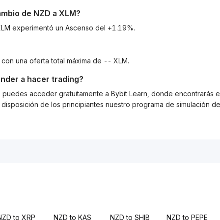
cambio de
NZD
a
XLM
?
a XLM experimentó un Ascenso del +1.19%.
, con una oferta total máxima de -- XLM.
nder a hacer trading?
g, puedes acceder gratuitamente a Bybit Learn, donde encontrarás es
isposición de los principiantes nuestro programa de simulación de 
NZD to XRP
NZD to KAS
NZD to SHIB
NZD to PEPE