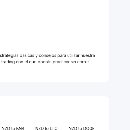
trategias básicas y consejos para utilizar nuestra
trading con el que podrán practicar sin correr
NZD to BNB
NZD to LTC
NZD to DOGE