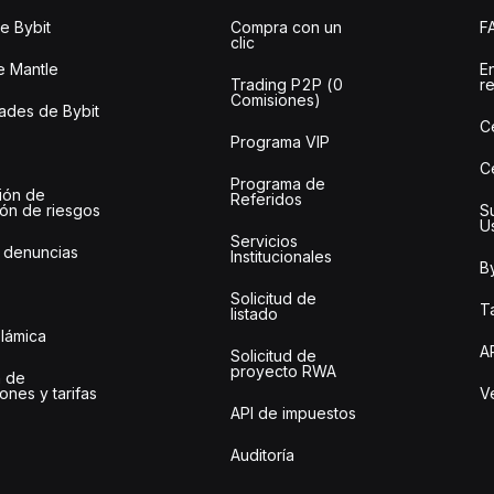
e Bybit
Compra con un
F
clic
e Mantle
E
Trading P2P (0
r
Comisiones)
des de Bybit
C
Programa VIP
C
Programa de
ión de
Referidos
ión de riesgos
S
U
Servicios
 denuncias
Institucionales
By
Solicitud de
Ta
listado
slámica
A
Solicitud de
proyecto RWA
 de
ones y tarifas
Ve
API de impuestos
Auditoría