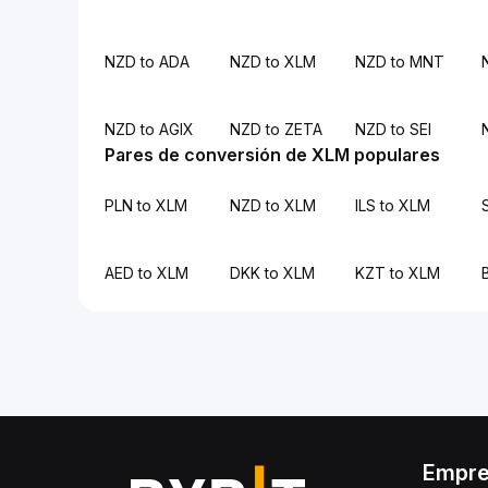
NZD to ADA
NZD to XLM
NZD to MNT
NZD to AGIX
NZD to ZETA
NZD to SEI
Pares de conversión de XLM populares
PLN to XLM
NZD to XLM
ILS to XLM
AED to XLM
DKK to XLM
KZT to XLM
Empr