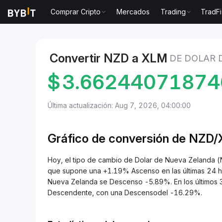
Comprar Cripto
Mercados
Trading
TradFi
Mercados
Precio de Stellar XLM
Dolar de Nueva Ze
Convertir NZD a XLM
DE DOLAR 
$
3.6624407187
Última actualización: Aug 7, 2026, 04:00:00
Gráfico de conversión de NZD
Hoy, el tipo de cambio de Dolar de Nueva Zelanda 
que supone una +1.19% Ascenso en las últimas 24 ho
Nueva Zelanda se Descenso -5.89%. En los últimos 3
Descendente, con una Descensodel -16.29%.