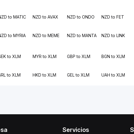
NZD to MATIC
NZD to AVAX
NZD to ONDO
NZD to FET
NZD to MYRIA
NZD to MEME
NZD to MANTA
NZD to LINK
SEK to XLM
MYR to XLM
GBP to XLM
BGN to XLM
BRL to XLM
HKD to XLM
GEL to XLM
UAH to XLM
esa
Servicios
S