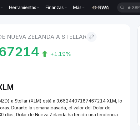
Herramientas
Finanzas
Más
🔥
XRP
landa to Stellar
DE NUEVA ZELANDA A STELLAR
467214
+1.19%
/XLM
(NZD) a Stellar (XLM) está a 3.6624407187467214 XLM, lo
ras. Durante la semana pasada, el valor del Dolar de
0 días, Dolar de Nueva Zelanda ha tenido una tendencia