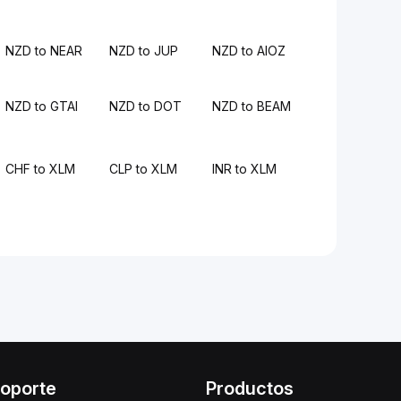
NZD to NEAR
NZD to JUP
NZD to AIOZ
NZD to GTAI
NZD to DOT
NZD to BEAM
CHF to XLM
CLP to XLM
INR to XLM
oporte
Productos