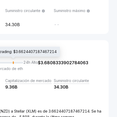
Suministro circulante
Suministro máximo
34.30B
--
e trading: $3.6624407187467214
24h Alto
$
3.6808333902784063
ercado de eth
Capitalización de mercado
Suministro circulante
9.36B
34.30B
a (NZD) a Stellar (XLM) es de 3.6624407187467214. Se ha
censo de -5.89% durante la última semana.