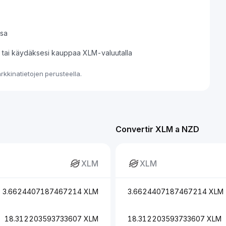
ssa
si tai käydäksesi kauppaa XLM-valuutalla
kkinatietojen perusteella.
Convertir XLM a NZD
XLM
XLM
3.6624407187467214 XLM
3.6624407187467214 XLM
18.312203593733607 XLM
18.312203593733607 XLM