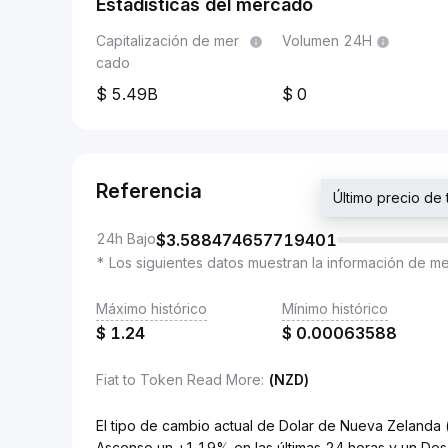
Estadísticas del mercado
Capitalización de mer
Volumen 24H
cado
5.49B
0
Referencia
Último precio d
24h Bajo
$
3.588474657719401
* Los siguientes datos muestran la información de m
Máximo histórico
Mínimo histórico
$
1.24
$
0.00063588
Fiat to Token Read More
:
(NZD)
El tipo de cambio actual de Dolar de Nueva Zeland
Ascenso un +1.19% en las últimas 24 horas y un Des