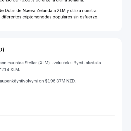
de Dolar de Nueva Zelanda a XLM y utiliza nuestra
 diferentes criptomonedas populares sin esfuerzo.
D)
an muuntaa Stellar (XLM) -valuutaksi Bybit-alustalla.
67214 XLM.
 kaupankäyntivolyymi on $196.87M NZD.