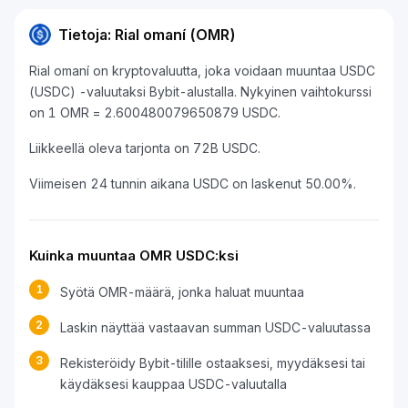
Tietoja: Rial omaní (OMR)
Rial omaní on kryptovaluutta, joka voidaan muuntaa USDC
(USDC) -valuutaksi Bybit-alustalla. Nykyinen vaihtokurssi
on 1 OMR = 2.600480079650879 USDC.
Liikkeellä oleva tarjonta on 72B USDC.
Viimeisen 24 tunnin aikana USDC on laskenut 50.00%.
Kuinka muuntaa OMR USDC:ksi
1
Syötä OMR-määrä, jonka haluat muuntaa
2
Laskin näyttää vastaavan summan USDC-valuutassa
3
Rekisteröidy Bybit-tilille ostaaksesi, myydäksesi tai
käydäksesi kauppaa USDC-valuutalla