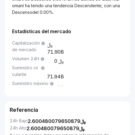
omaní ha tenido una tendencia Descendente, con una
Descensodel 0.00%.
Estadísticas del mercado
Capitalización
de mercado
71.90B
Volumen 24H
0
Suministro cir
culante
71.94B
Suministro máximo
--
Referencia
24h Bajo
2.600480079650879
﷼
24h Alto
2.600480079650879
﷼