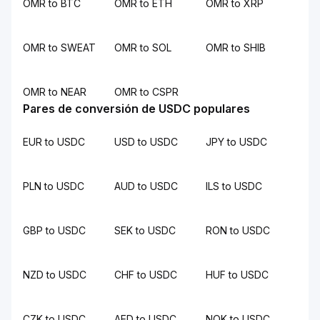
OMR to BTC
OMR to ETH
OMR to XRP
OMR to SWEAT
OMR to SOL
OMR to SHIB
OMR to NEAR
OMR to CSPR
Pares de conversión de USDC populares
EUR to USDC
USD to USDC
JPY to USDC
PLN to USDC
AUD to USDC
ILS to USDC
GBP to USDC
SEK to USDC
RON to USDC
NZD to USDC
CHF to USDC
HUF to USDC
CZK to USDC
AED to USDC
NOK to USDC