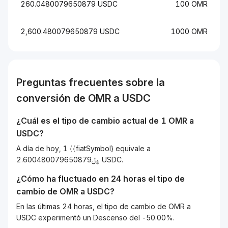
260.0480079650879 USDC
100 OMR
2,600.480079650879 USDC
1000 OMR
Preguntas frecuentes sobre la
conversión de
OMR
a
USDC
¿Cuál es el tipo de cambio actual de 1
OMR
a
USDC
?
A día de hoy, 1 {{fiatSymbol} equivale a
﷼2.600480079650879 USDC.
¿Cómo ha fluctuado en 24 horas el tipo de
cambio de
OMR
a
USDC
?
En las últimas 24 horas, el tipo de cambio de OMR a
USDC experimentó un Descenso del -50.00%.