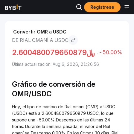
Regístrese
Mercados
Precio de USDC USDC
Rial omaní to USDC
Convertir OMR a USDC
DE RIAL OMANÍ A USDC
2.600480079650879
﷼
-50.00%
Última actualización: Aug 6, 2026, 21:26:56
Gráfico de conversión de
OMR/USDC
Hoy, el tipo de cambio de Rial omaní (OMR) a USDC
(USDC) está a 2.600480079650879 USDC, lo que
supone una -50.00% Descenso en las últimas 24
horas. Durante la semana pasada, el valor del Rial
omaní se Descenso 0.00%. En los últimos 30 días, Rial