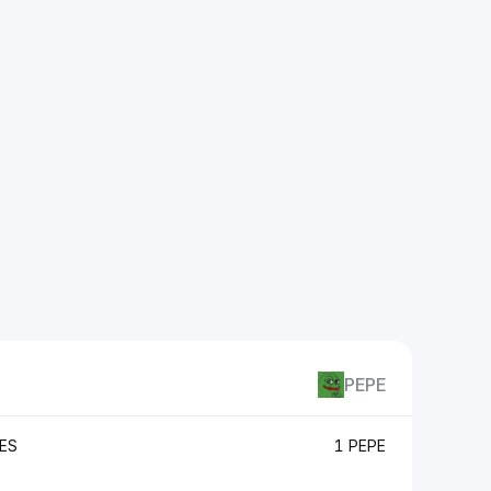
PEPE
ES
1 PEPE