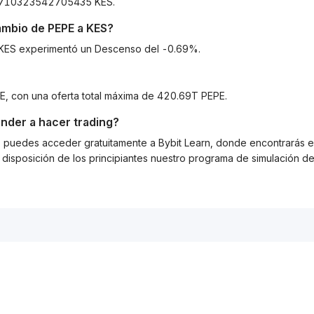
003710323542705435 KES.
cambio de
PEPE
a
KES
?
 a KES experimentó un Descenso del -0.69%.
E, con una oferta total máxima de 420.69T PEPE.
nder a hacer trading?
g, puedes acceder gratuitamente a Bybit Learn, donde encontrarás es
isposición de los principiantes nuestro programa de simulación de 