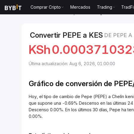
Comprar Cripto
Mercados
Trading
TradFi
Mercados
Precio de Pepe PEPE
Pepe to Chelín ke
Convertir PEPE a KES
DE PEPE A
KSh
0.00037103
Última actualización: Aug 6, 2026, 01:00:00
Gráfico de conversión de
PEPE
Hoy, el tipo de cambio de Pepe (PEPE) a Chelín k
que supone una -0.69% Descenso en las últimas 24 h
Descenso 0.00%. En los últimos 30 días, Pepe ha t
0.00%.