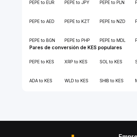
PEPE to EUR
PEPE to JPY
PEPE to PLN
PEPE to AED
PEPE to KZT
PEPE to NZD
PEPE to BGN
PEPE to PHP
PEPE to MDL
Pares de conversión de KES populares
PEPE to KES
XRP to KES
SOL to KES
ADA to KES
WLD to KES
SHIB to KES
Empr