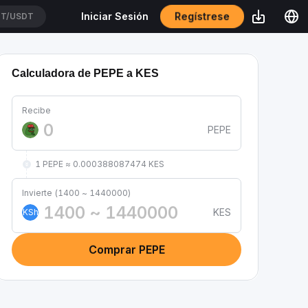
Regístrese
Iniciar Sesión
T/USDT
Calculadora de PEPE a KES
Recibe
PEPE
1 PEPE ≈ 0.000388087474 KES
Invierte (1400 ~ 1440000)
KES
KSh
Comprar PEPE