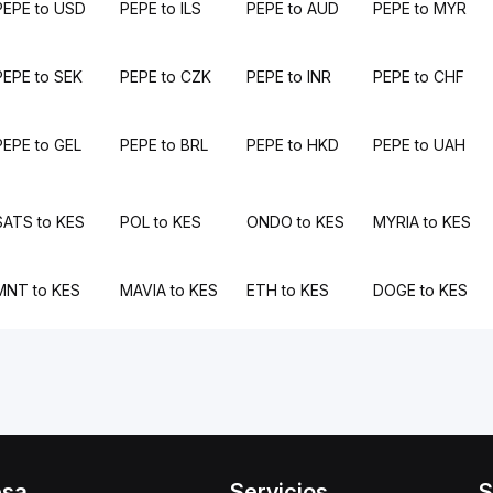
PEPE to USD
PEPE to ILS
PEPE to AUD
PEPE to MYR
PEPE to SEK
PEPE to CZK
PEPE to INR
PEPE to CHF
PEPE to GEL
PEPE to BRL
PEPE to HKD
PEPE to UAH
SATS to KES
POL to KES
ONDO to KES
MYRIA to KES
MNT to KES
MAVIA to KES
ETH to KES
DOGE to KES
esa
Servicios
S