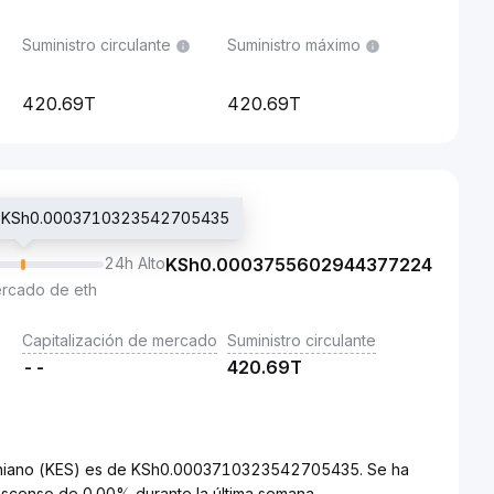
Suministro circulante
Suministro máximo
420.69T
420.69T
ng: KSh0.0003710323542705435
24h Alto
KSh
0.0003755602944377224
ercado de eth
Capitalización de mercado
Suministro circulante
--
420.69T
 keniano (KES) es de KSh0.0003710323542705435. Se ha
scenso de 0.00% durante la última semana.