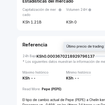
Estadísticas del mercado
Capitalización de mer
Volumen 24H
cado
1.21B
0
Referencia
Último precio de tradi
24h Bajo
KSh
0.0003670218929796137
* Los siguientes datos muestran la información de m
Máximo histórico
Mínimo histórico
KSh
--
KSh
--
Read More
:
Pepe (PEPE)
El tipo de cambio actual de Pepe (PEPE) a Chelín
Descenso un -0.69% en las últimas 24 horas y un De