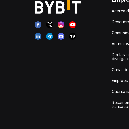
Acerca d
Descubr
Comunida
Anuncios
Declarac
divulgac
Canal de
Empleos
Cuenta i
Resumen
transacci