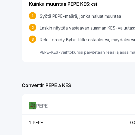
Kuinka muuntaa PEPE KES:ksi
1
Syötä PEPE-määrä, jonka haluat muuntaa
2
Laskin näyttää vastaavan summan KES-valuutas
3
Rekisteröidy Bybit-tilille ostaaksesi, myydäkse
PEPE-KES-vaihtokurssi päivitetään reaaliajassa mar
Convertir PEPE a KES
PEPE
1 PEPE
0