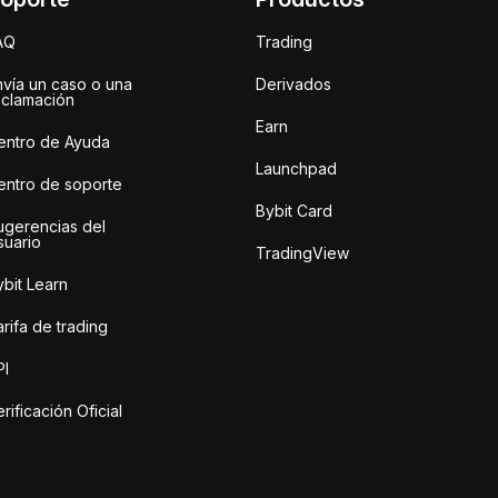
AQ
Trading
nvía un caso o una
Derivados
eclamación
Earn
entro de Ayuda
Launchpad
entro de soporte
Bybit Card
ugerencias del
suario
TradingView
bit Learn
rifa de trading
PI
rificación Oficial