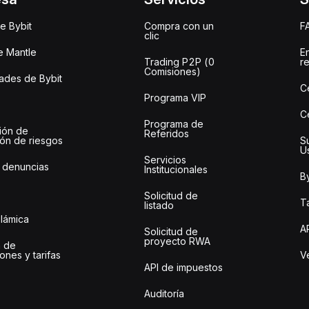
e Bybit
Compra con un
F
clic
e Mantle
E
Trading P2P (0
r
Comisiones)
des de Bybit
C
Programa VIP
C
Programa de
ión de
Referidos
ión de riesgos
S
U
Servicios
 denuncias
Institucionales
By
Solicitud de
Ta
listado
slámica
A
Solicitud de
proyecto RWA
 de
ones y tarifas
Ve
API de impuestos
Auditoría