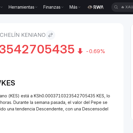
Herramientas
Finanzas
Más
🔥
XAU
niano
 CHELÍN KENIANO
23542705435
-0.69%
/
KES
eniano (KES) está a KSh0.0003710323542705435 KES, lo
oras. Durante la semana pasada, el valor del Pepe se
enido una tendencia Descendente, con una Descensodel