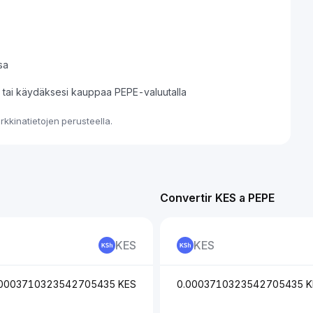
sa
si tai käydäksesi kauppaa PEPE-valuutalla
kkinatietojen perusteella.
Convertir KES a PEPE
KES
KES
.0003710323542705435 KES
0.0003710323542705435 K