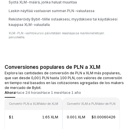
Syötä XLM-määrä, jonka haluat muuntaa
Laskin näyttää vastaavan summan PLN-valuutassa
Rekisteröidy Bybit-tilille ostaaksesi, myydäksesi tai käydäksesi
kauppaa XLM-valuutalla
XLM-PLN-vaihtokurssi päivitetään reaaliajassa markkinatietojen
perusteella.
Conversiones populares de PLN a XLM
Explora las cantidades de conversión de PLN a XLM más populares,
que van desde 0,001 PLN hasta 100 PLN, con valores de conversión
en tiempo real basados en las cotizaciones agregadas de los makers
de mercado de Bybit.
Ahora
Hace 24 horas
Hace 1 mes
Hace 1 año
Convertir PLN a XLM
Valor de XLM
Convertir XLM a PLN
Valor de PLN
$1
1.65 XLM
0.001 XLM
$0.00060426