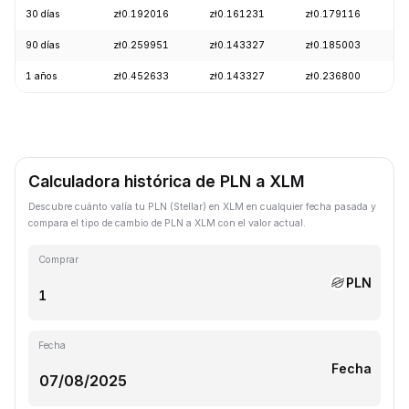
30 días
zł0.192016
zł0.161231
zł0.179116
-
90 días
zł0.259951
zł0.143327
zł0.185003
-
1 años
zł0.452633
zł0.143327
zł0.236800
-
Calculadora histórica de PLN a XLM
Descubre cuánto valía tu PLN (Stellar) en XLM en cualquier fecha pasada y
compara el tipo de cambio de PLN a XLM con el valor actual.
Comprar
PLN
Fecha
Fecha