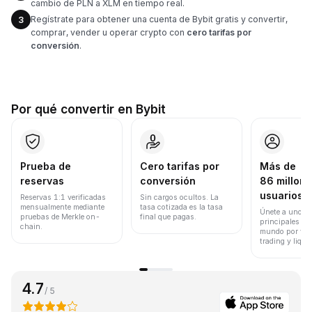
cambio de PLN a XLM en tiempo real.
Regístrate para obtener una cuenta de Bybit gratis y convertir,
3
comprar, vender u operar crypto con
cero tarifas por
conversión
.
Por qué convertir en Bybit
Prueba de
Cero tarifas por
Más de
reservas
conversión
86 millone
usuarios
Reservas 1:1 verificadas
Sin cargos ocultos. La
mensualmente mediante
tasa cotizada es la tasa
Únete a uno de
pruebas de Merkle on-
final que pagas.
principales ex
chain.
mundo por vol
trading y liqui
4.7
/ 5