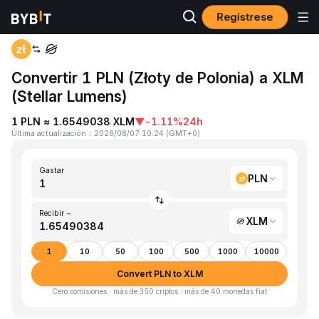
Regístrese
Inicio
PLN to XLM
Convertir 1 PLN (Złoty de Polonia) a XLM
(Stellar Lumens)
1 PLN ≈ 1.6549038 XLM
▼
-1.11%
24h
Última actualización
：
2026/08/07 10:24
(
GMT+0
)
Gastar
PLN
Recibir ~
XLM
1
10
50
100
500
1000
10000
Convert PLN to XLM
Cero comisiones · más de 350 criptos · más de 40 monedas fiat