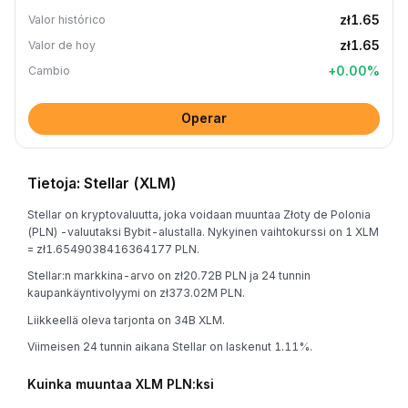
zł1.65
Valor histórico
zł1.65
Valor de hoy
+
0.00
%
Cambio
Operar
Tietoja: Stellar (XLM)
Stellar on kryptovaluutta, joka voidaan muuntaa Złoty de Polonia
(PLN) -valuutaksi Bybit-alustalla. Nykyinen vaihtokurssi on 1 XLM
= zł1.6549038416364177 PLN.
Stellar:n markkina-arvo on zł20.72B PLN ja 24 tunnin
kaupankäyntivolyymi on zł373.02M PLN.
Liikkeellä oleva tarjonta on 34B XLM.
Viimeisen 24 tunnin aikana Stellar on laskenut 1.11%.
Kuinka muuntaa XLM PLN:ksi