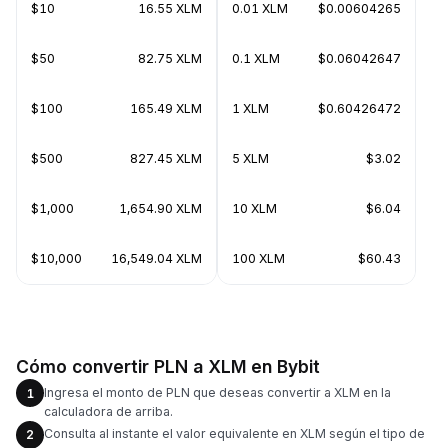
$10
16.55 XLM
0.01 XLM
$0.00604265
$50
82.75 XLM
0.1 XLM
$0.06042647
$100
165.49 XLM
1 XLM
$0.60426472
$500
827.45 XLM
5 XLM
$3.02
$1,000
1,654.90 XLM
10 XLM
$6.04
$10,000
16,549.04 XLM
100 XLM
$60.43
Cómo convertir PLN a XLM en Bybit
Ingresa el monto de PLN que deseas convertir a XLM en la
1
calculadora de arriba.
Consulta al instante el valor equivalente en XLM según el tipo de
2