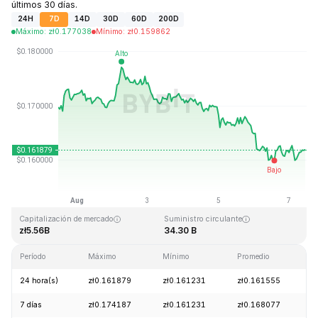
últimos 30 días.
24H
7D
14D
30D
60D
200D
Máximo
:
zł
0.177038
Mínimo
:
zł
0.159862
Última actualización: 2026-08-07, 10:24 GMT+0
Máximo histórico
Mínimo histórico
zł0.875563
zł0.000476
Capitalización de mercado
Suministro circulante
zł5.56B
34.30 B
Período
Máximo
Mínimo
Promedio
C
24 hora(s)
zł0.161879
zł0.161231
zł0.161555
+
7 días
zł0.174187
zł0.161231
zł0.168077
-