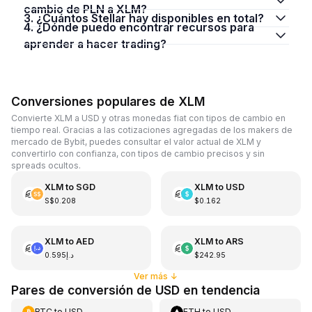
cambio de PLN a XLM?
3. ¿Cuántos Stellar hay disponibles en total?
4. ¿Dónde puedo encontrar recursos para
aprender a hacer trading?
Conversiones populares de XLM
Convierte XLM a USD y otras monedas fiat con tipos de cambio en
tiempo real. Gracias a las cotizaciones agregadas de los makers de
mercado de Bybit, puedes consultar el valor actual de XLM y
convertirlo con confianza, con tipos de cambio precisos y sin
spreads ocultos.
XLM
to
SGD
XLM
to
USD
S$0.208
$0.162
XLM
to
AED
XLM
to
ARS
د.إ0.595
$242.95
Ver más
↓
Pares de conversión de USD en tendencia
BTC
to
USD
ETH
to
USD