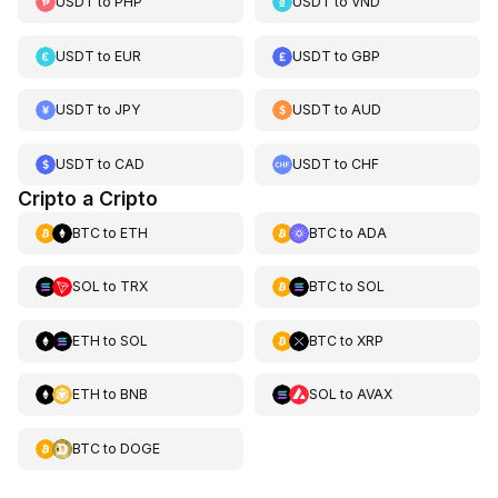
USDT
to
PHP
USDT
to
VND
USDT
to
EUR
USDT
to
GBP
USDT
to
JPY
USDT
to
AUD
USDT
to
CAD
USDT
to
CHF
Cripto a Cripto
BTC
to
ETH
BTC
to
ADA
SOL
to
TRX
BTC
to
SOL
ETH
to
SOL
BTC
to
XRP
ETH
to
BNB
SOL
to
AVAX
BTC
to
DOGE