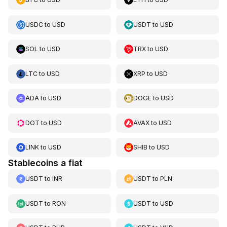
USDC
to
USD
USDT
to
USD
SOL
to
USD
TRX
to
USD
LTC
to
USD
XRP
to
USD
ADA
to
USD
DOGE
to
USD
DOT
to
USD
AVAX
to
USD
LINK
to
USD
SHIB
to
USD
Stablecoins a fiat
USDT
to
INR
USDT
to
PLN
USDT
to
RON
USDT
to
USD