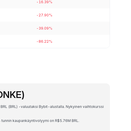
-16.39%
-27.90%
-39.09%
-86.22%
PONKE)
RL (BRL) -valuutaksi Bybit-alustalla. Nykyinen vaihtokurssi
 tunnin kaupankäyntivolyymi on R$5.76M BRL.