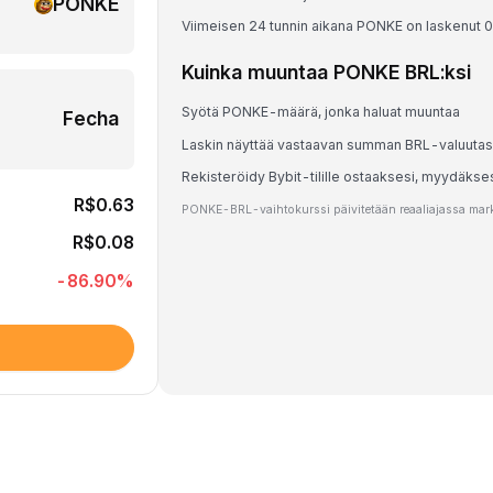
PONKE
Viimeisen 24 tunnin aikana PONKE on laskenut 
Kuinka muuntaa PONKE BRL:ksi
Syötä PONKE-määrä, jonka haluat muuntaa
Fecha
Laskin näyttää vastaavan summan BRL-valuuta
Rekisteröidy Bybit-tilille ostaaksesi, myydäks
R$0.63
PONKE-BRL-vaihtokurssi päivitetään reaaliajassa markk
R$0.08
-86.90
%