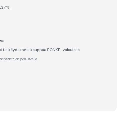
0.37%.
ssa
esi tai käydäksesi kauppaa PONKE-valuutalla
inatietojen perusteella.