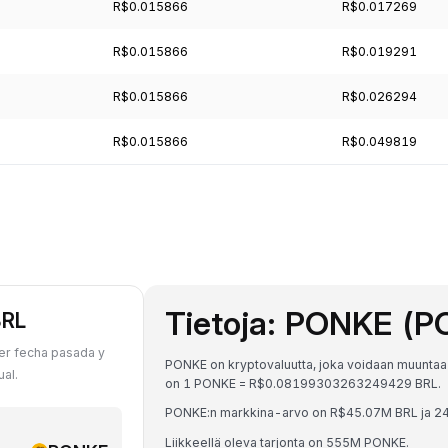
R$0.015866
R$0.017269
R$0.015866
R$0.019291
R$0.015866
R$0.026294
R$0.015866
R$0.049819
Tietoja: PONKE (
BRL
er fecha pasada y
PONKE on kryptovaluutta, joka voidaan muuntaa B
al.
on 1 PONKE = R$0.08199303263249429 BRL.
PONKE:n markkina-arvo on R$45.07M BRL ja 24
Liikkeellä oleva tarjonta on 555M PONKE.