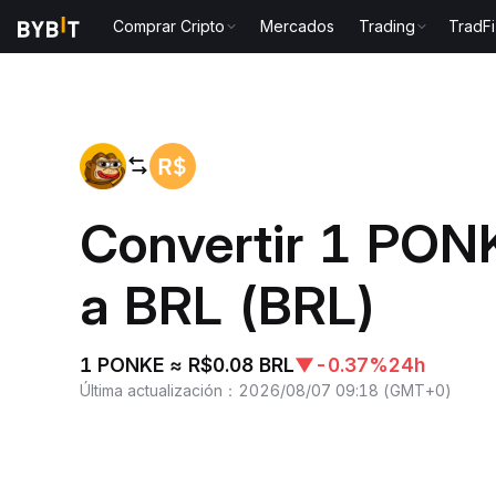
Comprar Cripto
Mercados
Trading
TradFi
Inicio
PONKE to BRL
Convertir 1 PO
a BRL (BRL)
1 PONKE ≈ R$0.08 BRL
▼
-0.37%
24h
Última actualización
：
2026/08/07 09:18
(
GMT+0
)