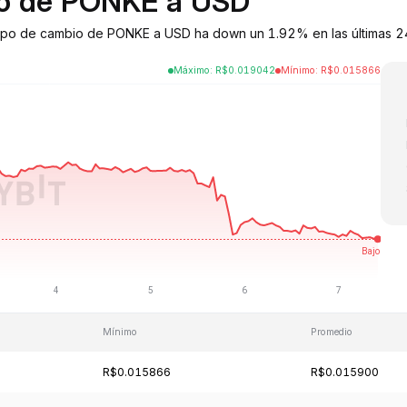
bio de PONKE a USD
tipo de cambio de PONKE a USD ha down un 1.92% en las últimas 24
Máximo
:
R$
0.019042
Mínimo
:
R$
0.015866
Mínimo
Promedio
R$0.015866
R$0.015900