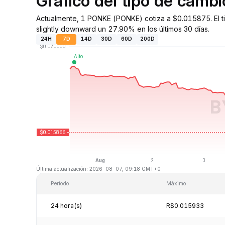
Gráfico del tipo de cam
Actualmente, 1 PONKE (PONKE) cotiza a $0.015875. El 
slightly downward un 27.90% en los últimos 30 días.
24H
7D
14D
30D
60D
200D
Última actualización: 2026-08-07, 09:18 GMT+0
Período
Máximo
24 hora(s)
R$0.015933