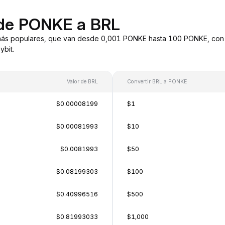
 de PONKE a BRL
más populares, que van desde 0,001 PONKE hasta 100 PONKE, con v
bit.
Valor de BRL
Convertir BRL a PONKE
$0.00008199
$1
$0.00081993
$10
$0.0081993
$50
$0.08199303
$100
$0.40996516
$500
$0.81993033
$1,000