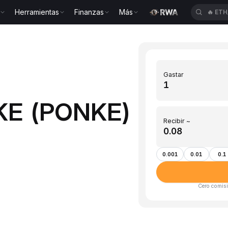
Herramientas
Finanzas
Más
🔥
ACE
Gastar
NKE (PONKE)
Recibir ~
0.001
0.01
0.1
Cero comisi