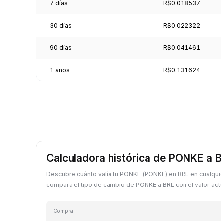
7 días
R$0.018537
30 días
R$0.022322
90 días
R$0.041461
1 años
R$0.131624
Calculadora histórica de PONKE a 
Descubre cuánto valía tu PONKE (PONKE) en BRL en cualqui
compara el tipo de cambio de PONKE a BRL con el valor actu
Comprar