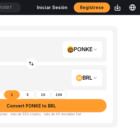
Regístrese
Iniciar Sesión
USDT
PONKE
BRL
1
5
10
100
Convert PONKE to BRL
ones · más de 350 criptos · más de 40 monedas fiat