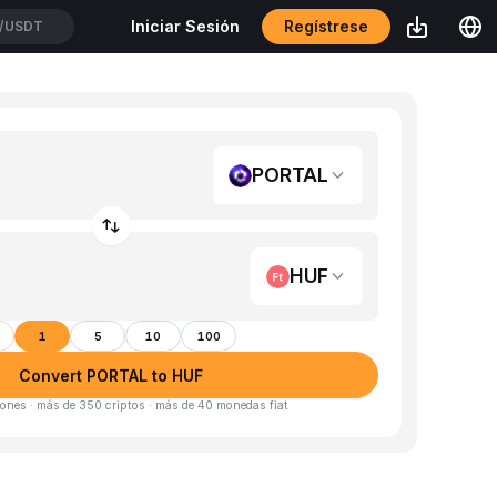
Regístrese
Iniciar Sesión
/USDT
PORTAL
HUF
1
5
10
100
Convert PORTAL to HUF
ones · más de 350 criptos · más de 40 monedas fiat