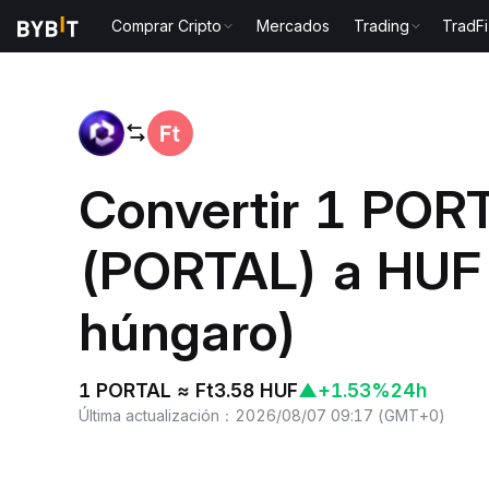
Comprar Cripto
Mercados
Trading
TradFi
Inicio
PORTAL to HUF
Convertir 1 POR
(PORTAL) a HUF 
húngaro)
1 PORTAL ≈ Ft3.58 HUF
▲
+1.53%
24h
Última actualización
：
2026/08/07 09:17
(
GMT+0
)