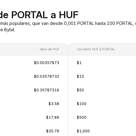
 de PORTAL a HUF
 más populares, que van desde 0,001 PORTAL hasta 100 PORTAL, c
e Bybit.
Valor de HUF
Convertir HUF a PORTAL
$0.00357873
$1
$0.03578732
$10
$0.35787316
$50
$3.58
$100
$17.89
$500
$35.79
$1,000