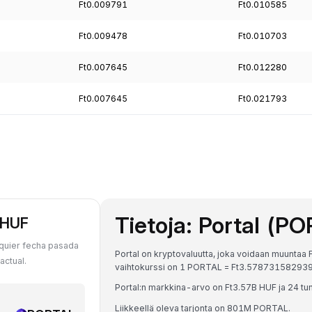
Ft0.009791
Ft0.010585
Ft0.009478
Ft0.010703
Ft0.007645
Ft0.012280
Ft0.007645
Ft0.021793
Tietoja: Portal (P
 HUF
quier fecha pasada
Portal on kryptovaluutta, joka voidaan muuntaa 
actual.
vaihtokurssi on 1 PORTAL = Ft3.57873158293
Portal:n markkina-arvo on Ft3.57B HUF ja 24 tu
Liikkeellä oleva tarjonta on 801M PORTAL.