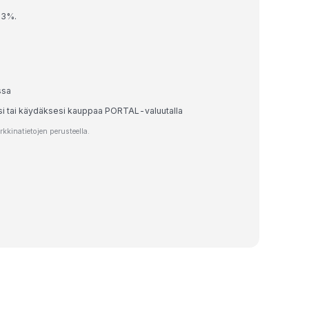
53%.
ssa
esi tai käydäksesi kauppaa PORTAL-valuutalla
kinatietojen perusteella.