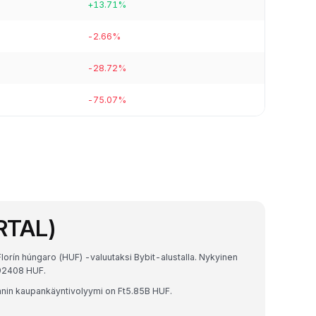
+13.71%
-2.66%
-28.72%
-75.07%
ORTAL)
Florín húngaro (HUF) -valuutaksi Bybit-alustalla. Nykyinen
92408 HUF.
nnin kaupankäyntivolyymi on Ft5.85B HUF.