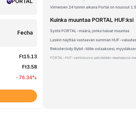
PORTAL
Viimeisen 24 tunnin aikana Portal on noussut 1.
Kuinka muuntaa PORTAL HUF:ksi
Syötä PORTAL-määrä, jonka haluat muuntaa
Fecha
Laskin näyttää vastaavan summan HUF-valuuta
Rekisteröidy Bybit-tilille ostaaksesi, myydäks
Ft15.13
PORTAL-HUF-vaihtokurssi päivitetään reaaliajassa mark
Ft3.58
-76.34
%