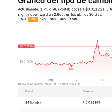
Gráfico del tipo de cam
Actualmente, 1 PORTAL (Portal) cotiza a $0.011221. El
slightly downward un 2.66% en los últimos 30 días.
24H
7D
14D
30D
60D
200D
Última actualización: 2026-08-07, 09:17 GMT+0
Período
Máximo
24 hora(s)
Ft0.011369