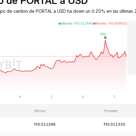
bio de PORTAL a USD
 tipo de cambio de PORTAL a USD ha down un 0.20% en las últimas 2
Máximo
:
Ft
0.012445
Mínimo
:
Ft
0.009632
Mínimo
Promedio
Ft0.011296
Ft0.011333