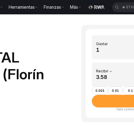
Herramientas
Finanzas
Más
🔥
ETH
Gastar
TAL
(Florín
Recibir ~
0.001
0.01
0.1
Cero comisi