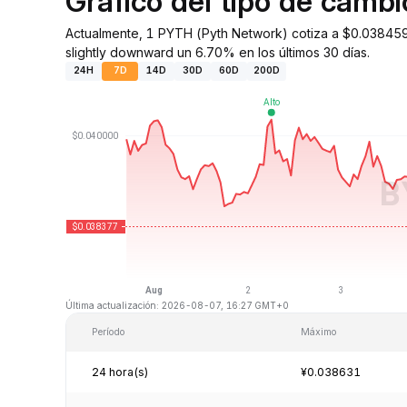
Gráfico del tipo de cam
Actualmente, 1 PYTH (Pyth Network) cotiza a $0.038459
slightly downward un 6.70% en los últimos 30 días.
24H
7D
14D
30D
60D
200D
Última actualización: 2026-08-07, 16:27 GMT+0
Período
Máximo
24 hora(s)
¥0.038631