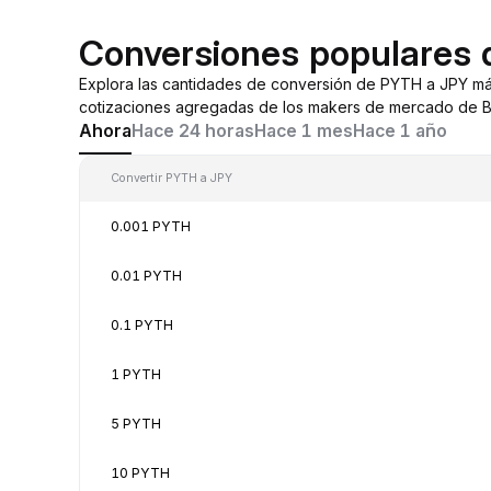
Conversiones populares
Explora las cantidades de conversión de PYTH a JPY m
cotizaciones agregadas de los makers de mercado de By
Ahora
Hace 24 horas
Hace 1 mes
Hace 1 año
Convertir PYTH a JPY
0.001 PYTH
0.01 PYTH
0.1 PYTH
1 PYTH
5 PYTH
10 PYTH