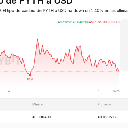
bio de PYTH a USD
. El tipo de cambio de PYTH a USD ha down un 1.40% en las última
Máximo
:
¥
0.040286
Mínimo
:
¥
0.038148
Mínimo
Promedio
¥0.038403
¥0.038517