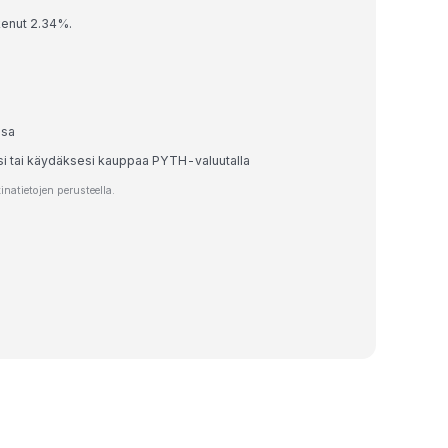
kenut 2.34%.
ssa
esi tai käydäksesi kauppaa PYTH-valuutalla
atietojen perusteella.