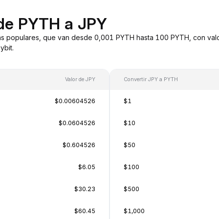
 de PYTH a JPY
ás populares, que van desde 0,001 PYTH hasta 100 PYTH, con valo
bit.
Valor de JPY
Convertir JPY a PYTH
$0.00604526
$1
$0.0604526
$10
$0.604526
$50
$6.05
$100
$30.23
$500
$60.45
$1,000