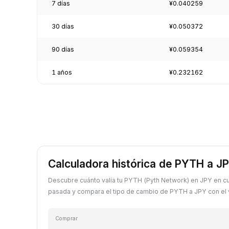
7 días
¥0.040259
30 días
¥0.050372
90 días
¥0.059354
1 años
¥0.232162
Calculadora histórica de PYTH a J
Descubre cuánto valía tu PYTH (Pyth Network) en JPY en cu
pasada y compara el tipo de cambio de PYTH a JPY con el v
Comprar