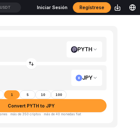
Iniciar Sesión
Regístrese
USDT
PYTH
JPY
1
5
10
100
Convert PYTH to JPY
ones · más de 350 criptos · más de 40 monedas fiat