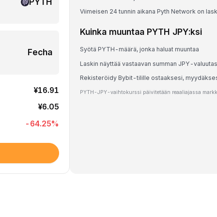
PYTH
Viimeisen 24 tunnin aikana Pyth Network on las
Kuinka muuntaa PYTH JPY:ksi
Syötä PYTH-määrä, jonka haluat muuntaa
Fecha
Laskin näyttää vastaavan summan JPY-valuuta
Rekisteröidy Bybit-tilille ostaaksesi, myydäks
¥16.91
PYTH-JPY-vaihtokurssi päivitetään reaaliajassa markkin
¥6.05
-64.25
%