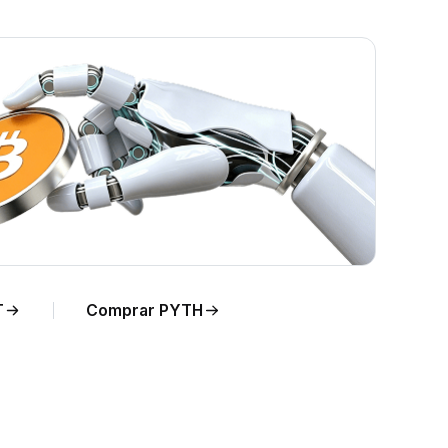
Y en
T
Comprar PYTH