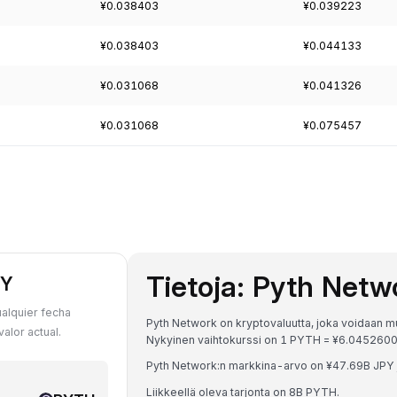
¥0.038403
¥0.039223
¥0.038403
¥0.044133
¥0.031068
¥0.041326
¥0.031068
¥0.075457
Tietoja: Pyth Net
PY
alquier fecha
Pyth Network on kryptovaluutta, joka voidaan mu
alor actual.
Nykyinen vaihtokurssi on 1 PYTH = ¥6.04526
Pyth Network:n markkina-arvo on ¥47.69B JPY j
Liikkeellä oleva tarjonta on 8B PYTH.