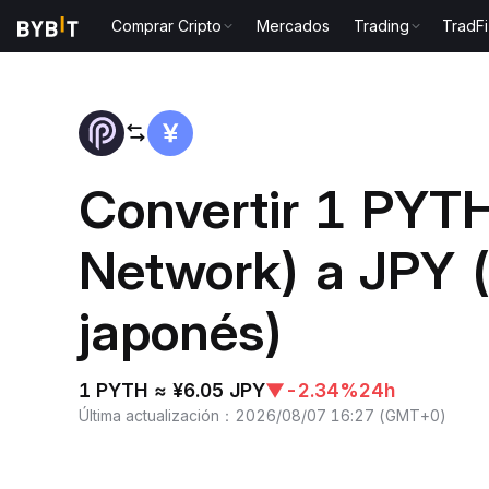
Comprar Cripto
Mercados
Trading
TradFi
Inicio
PYTH to JPY
Convertir 1 PYT
Network) a JPY 
japonés)
1 PYTH ≈ ¥6.05 JPY
▼
-2.34%
24h
Última actualización
：
2026/08/07 16:27
(
GMT+0
)