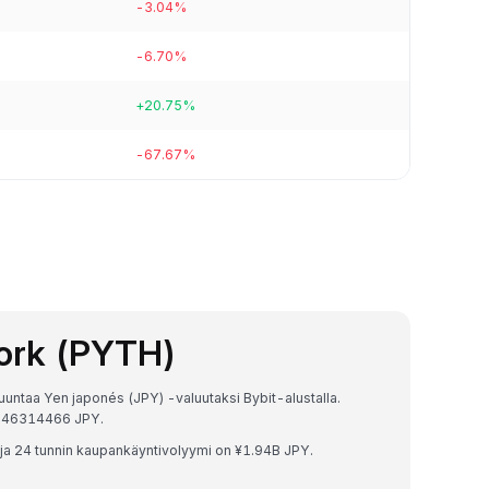
-3.04%
-6.70%
+20.75%
-67.67%
work (PYTH)
untaa Yen japonés (JPY) -valuutaksi Bybit-alustalla.
0046314466 JPY.
a 24 tunnin kaupankäyntivolyymi on ¥1.94B JPY.