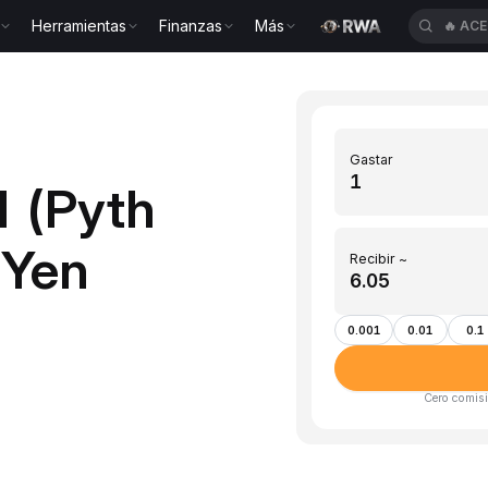
Herramientas
Finanzas
Más
🔥
ACE
Gastar
H (Pyth
(Yen
Recibir ~
0.001
0.01
0.1
Cero comisi