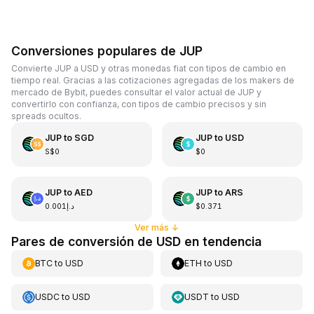
Conversiones populares de JUP
Convierte JUP a USD y otras monedas fiat con tipos de cambio en
tiempo real. Gracias a las cotizaciones agregadas de los makers de
mercado de Bybit, puedes consultar el valor actual de JUP y
convertirlo con confianza, con tipos de cambio precisos y sin
spreads ocultos.
JUP
to
SGD
JUP
to
USD
S$0
$0
JUP
to
AED
JUP
to
ARS
د.إ0.001
$0.371
Ver más
↓
Pares de conversión de USD en tendencia
BTC
to
USD
ETH
to
USD
USDC
to
USD
USDT
to
USD