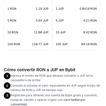
1 RON
1.19 JUP
1 JUP
0.8419 RON
5 RON
5.94 JUP
5 JUP
4.21 RON
10 RON
11.88 JUP
10 JUP
8.42 RON
100 RON
118.77 JUP
100 JUP
84.19 RON
Cómo convertir RON a JUP en Bybit
Ingresa el monto de RON que deseas convertir a JUP en la
1
calculadora de arriba.
Consulta al instante el valor equivalente en JUP según el tipo de
2
cambio de RON a JUP en tiempo real.
Regístrate para obtener una cuenta de Bybit gratis y convertir,
3
comprar, vender u operar crypto con
cero tarifas por
conversión
.