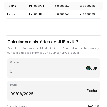
90 días
lei0.000294
lei0.000057
lei0.000236
+
1 años
lei0.001825
lei0.000048
lei0.000509
-
Calculadora histórica de JUP a JUP
Descubre cuánto valía tu JUP (Jupiter) en JUP en cualquier fecha pasada y
compara el tipo de cambio de JUP a JUP con el valor actual.
Comprar
JUP
Fecha
Fecha
lei1.19
Valor histórico