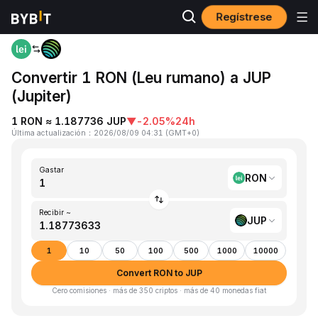
Regístrese
Inicio
RON to JUP
Convertir 1 RON (Leu rumano) a JUP
(Jupiter)
1 RON ≈ 1.187736 JUP
▼
-2.05%
24h
Última actualización
：
2026/08/09 04:31
(
GMT+0
)
Gastar
RON
Recibir ~
JUP
1
10
50
100
500
1000
10000
Convert RON to JUP
Cero comisiones · más de 350 criptos · más de 40 monedas fiat