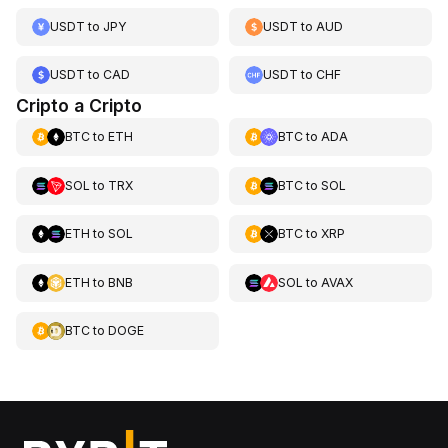
USDT
to
JPY
USDT
to
AUD
USDT
to
CAD
USDT
to
CHF
Cripto a Cripto
BTC
to
ETH
BTC
to
ADA
SOL
to
TRX
BTC
to
SOL
ETH
to
SOL
BTC
to
XRP
ETH
to
BNB
SOL
to
AVAX
BTC
to
DOGE