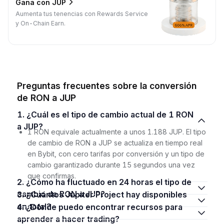
Gana con JUP
Aumenta tus tenencias con Rewards Service
y On-Chain Earn.
Preguntas frecuentes sobre la conversión
de RON a JUP
1. ¿Cuál es el tipo de cambio actual de 1 RON
a JUP?
1 RON equivale actualmente a unos 1.188 JUP. El tipo
de cambio de RON a JUP se actualiza en tiempo real
en Bybit, con cero tarifas por conversión y un tipo de
cambio garantizado durante 15 segundos una vez
que confirmas.
2. ¿Cómo ha fluctuado en 24 horas el tipo de
cambio de RON a JUP?
3. ¿Cuántos Jupiter Project hay disponibles
en total?
4. ¿Dónde puedo encontrar recursos para
aprender a hacer trading?