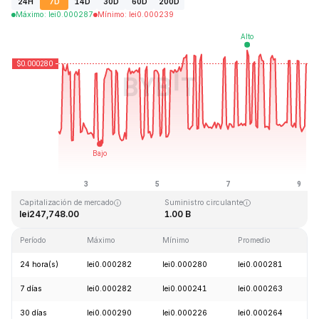
24H
7D
14D
30D
60D
200D
Máximo
:
lei
0.000287
Mínimo
:
lei
0.000239
Última actualización: 2026-08-09, 04:31 GMT+0
Máximo histórico
Mínimo histórico
lei0.128999
lei0.000004
Capitalización de mercado
Suministro circulante
lei247,748.00
1.00 B
Período
Máximo
Mínimo
Promedio
C
24 hora(s)
lei0.000282
lei0.000280
lei0.000281
-
7 días
lei0.000282
lei0.000241
lei0.000263
+
30 días
lei0.000290
lei0.000226
lei0.000264
-