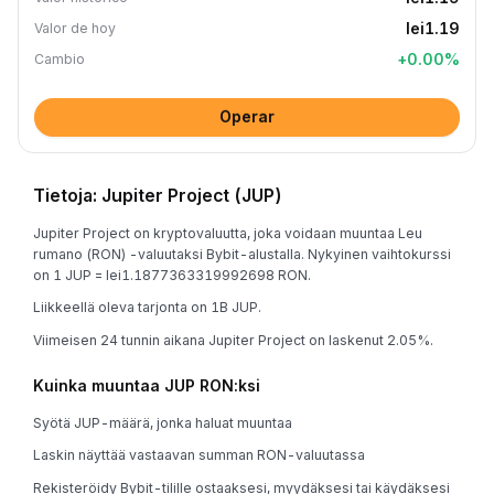
lei1.19
Valor de hoy
+
0.00
%
Cambio
Operar
Tietoja: Jupiter Project (JUP)
Jupiter Project on kryptovaluutta, joka voidaan muuntaa Leu
rumano (RON) -valuutaksi Bybit-alustalla. Nykyinen vaihtokurssi
on 1 JUP = lei1.1877363319992698 RON.
Liikkeellä oleva tarjonta on 1B JUP.
Viimeisen 24 tunnin aikana Jupiter Project on laskenut 2.05%.
Kuinka muuntaa JUP RON:ksi
Syötä JUP-määrä, jonka haluat muuntaa
Laskin näyttää vastaavan summan RON-valuutassa
Rekisteröidy Bybit-tilille ostaaksesi, myydäksesi tai käydäksesi