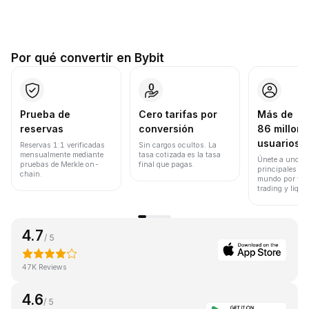
Por qué convertir en Bybit
Prueba de
Cero tarifas por
Más de
reservas
conversión
86 millone
usuarios
Reservas 1:1 verificadas
Sin cargos ocultos. La
mensualmente mediante
tasa cotizada es la tasa
Únete a uno de
pruebas de Merkle on-
final que pagas.
principales ex
chain.
mundo por vol
trading y liqui
4.7
/ 5
47K Reviews
4.6
/ 5