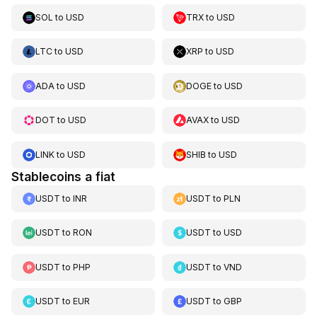
SOL
to
USD
TRX
to
USD
LTC
to
USD
XRP
to
USD
ADA
to
USD
DOGE
to
USD
DOT
to
USD
AVAX
to
USD
LINK
to
USD
SHIB
to
USD
Stablecoins a fiat
USDT
to
INR
USDT
to
PLN
USDT
to
RON
USDT
to
USD
USDT
to
PHP
USDT
to
VND
USDT
to
EUR
USDT
to
GBP