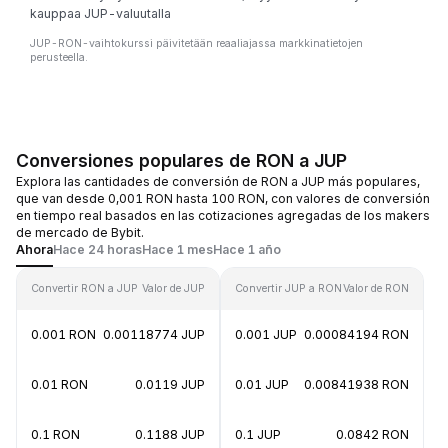
kauppaa JUP-valuutalla
JUP-RON-vaihtokurssi päivitetään reaaliajassa markkinatietojen
perusteella.
Conversiones populares de RON a JUP
Explora las cantidades de conversión de RON a JUP más populares,
que van desde 0,001 RON hasta 100 RON, con valores de conversión
en tiempo real basados en las cotizaciones agregadas de los makers
de mercado de Bybit.
Ahora
Hace 24 horas
Hace 1 mes
Hace 1 año
Convertir RON a JUP
Valor de JUP
Convertir JUP a RON
Valor de RON
0.001 RON
0.00118774 JUP
0.001 JUP
0.00084194 RON
0.01 RON
0.0119 JUP
0.01 JUP
0.00841938 RON
0.1 RON
0.1188 JUP
0.1 JUP
0.0842 RON