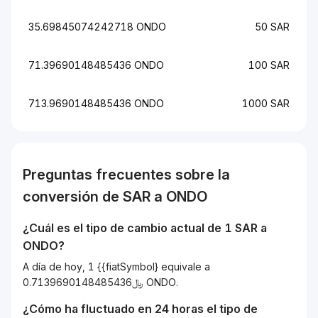
35.69845074242718 ONDO
50 SAR
71.39690148485436 ONDO
100 SAR
713.9690148485436 ONDO
1000 SAR
Preguntas frecuentes sobre la
conversión de
SAR
a
ONDO
¿Cuál es el tipo de cambio actual de 1
SAR
a
ONDO
?
A día de hoy, 1 {{fiatSymbol} equivale a
﷼0.7139690148485436 ONDO.
¿Cómo ha fluctuado en 24 horas el tipo de