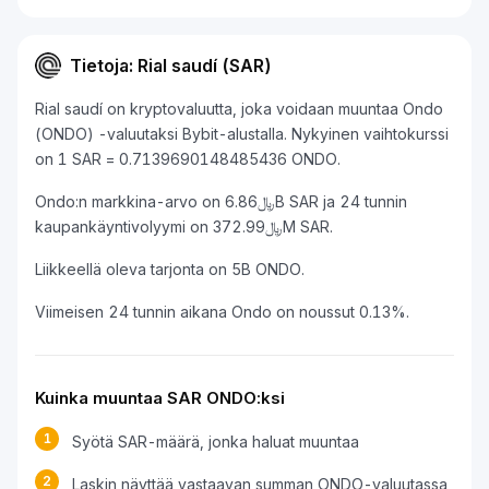
Tietoja: Rial saudí (SAR)
Rial saudí on kryptovaluutta, joka voidaan muuntaa Ondo
(ONDO) -valuutaksi Bybit-alustalla. Nykyinen vaihtokurssi
on 1 SAR = 0.7139690148485436 ONDO.
Ondo:n markkina-arvo on ﷼6.86B SAR ja 24 tunnin
kaupankäyntivolyymi on ﷼372.99M SAR.
Liikkeellä oleva tarjonta on 5B ONDO.
Viimeisen 24 tunnin aikana Ondo on noussut 0.13%.
Kuinka muuntaa SAR ONDO:ksi
1
Syötä SAR-määrä, jonka haluat muuntaa
2
Laskin näyttää vastaavan summan ONDO-valuutassa