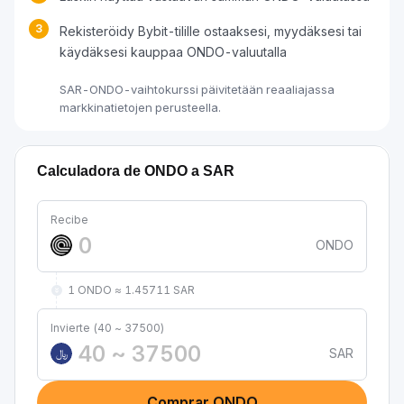
3
Rekisteröidy Bybit-tilille ostaaksesi, myydäksesi tai
käydäksesi kauppaa ONDO-valuutalla
SAR-ONDO-vaihtokurssi päivitetään reaaliajassa
markkinatietojen perusteella.
Calculadora de ONDO a SAR
Recibe
ONDO
1 ONDO ≈ 1.45711 SAR
Invierte (40 ~ 37500)
SAR
﷼
Comprar ONDO