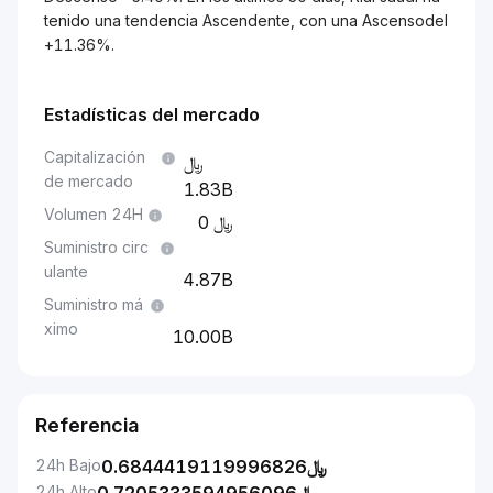
tenido una tendencia Ascendente, con una Ascensodel
+11.36%.
Estadísticas del mercado
Capitalización
de mercado
1.83B
Volumen 24H
0
Suministro circ
ulante
4.87B
Suministro má
ximo
10.00B
Referencia
24h Bajo
0.6844419119996826
﷼
24h Alto