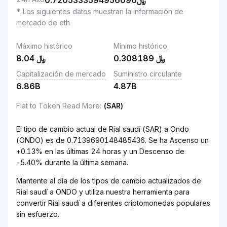
0.7205333594956096
﷼
* Los siguientes datos muestran la información de
mercado de eth
Máximo histórico
Mínimo histórico
8.04
﷼
0.308189
﷼
Capitalización de mercado
Suministro circulante
6.86B
4.87B
Fiat to Token Read More
:
(SAR)
El tipo de cambio actual de Rial saudí (SAR) a Ondo
(ONDO) es de 0.7139690148485436. Se ha Ascenso un
+0.13% en las últimas 24 horas y un Descenso de
-5.40% durante la última semana.
Mantente al día de los tipos de cambio actualizados de
Rial saudí a ONDO y utiliza nuestra herramienta para
convertir Rial saudí a diferentes criptomonedas populares
sin esfuerzo.