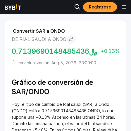
Regístrese
Mercados
Precio de Ondo ONDO
Rial saudí to Ondo
Convertir SAR a ONDO
DE RIAL SAUDÍ A ONDO
0.7139690148485436
﷼
+0.13%
Última actualización: Aug 5, 2026, 23:00:00
Gráfico de conversión de
SAR/ONDO
Hoy, el tipo de cambio de Rial saudí (SAR) a Ondo
(ONDO) está a 0.7139690148485436 ONDO, lo que
supone una +0.13% Ascenso en las últimas 24 horas.
Durante la semana pasada, el valor del Rial saudí se
Descenso -5.40%. En los últimos 30 días, Rial saudí ha