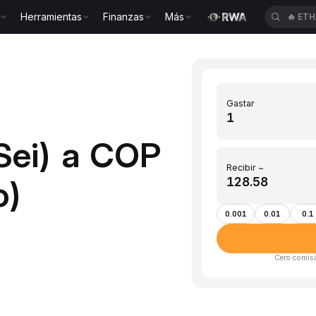
Herramientas
Finanzas
Más
🔥
ETH
Gastar
(Sei) a COP
Recibir ~
o)
0.001
0.01
0.1
Cero comisi