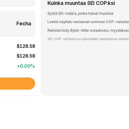
Kuinka muuntaa SEI COP:ksi
Syötä SEI-määrä, jonka haluat muuntaa
Laskin näyttää vastaavan summan COP-valuuta
Fecha
Rekisteröidy Bybit-tilille ostaaksesi, myydäkse
SEI-COP-vaihtokurssi päivitetään reaaliajassa markkina
$128.58
$128.58
+
0.00
%