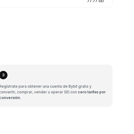
77.77 SEI
3
Regístrate para obtener una cuenta de Bybit gratis y
convertir, comprar, vender u operar SEI con
cero tarifas por
conversión
.