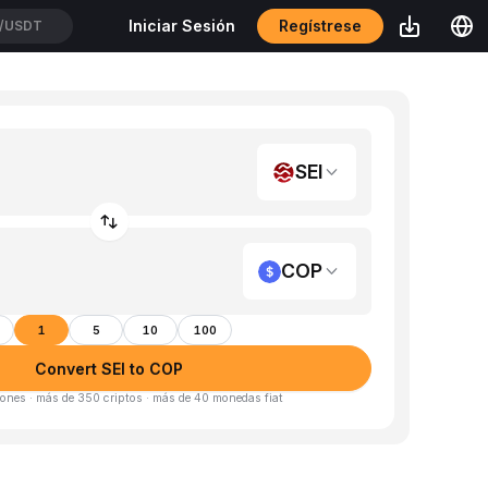
Regístrese
Iniciar Sesión
/USDT
SEI
COP
1
5
10
100
Convert SEI to COP
ones · más de 350 criptos · más de 40 monedas fiat