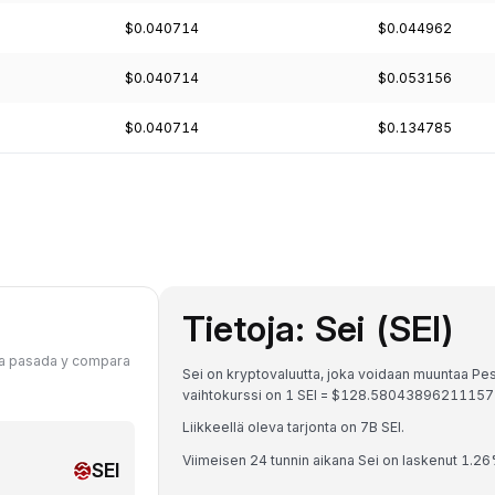
$0.040714
$0.044962
$0.040714
$0.053156
$0.040714
$0.134785
Tietoja: Sei (SEI)
cha pasada y compara
Sei on kryptovaluutta, joka voidaan muuntaa Pe
vaihtokurssi on 1 SEI = $128.58043896211157
Liikkeellä oleva tarjonta on 7B SEI.
Viimeisen 24 tunnin aikana Sei on laskenut 1.26
SEI