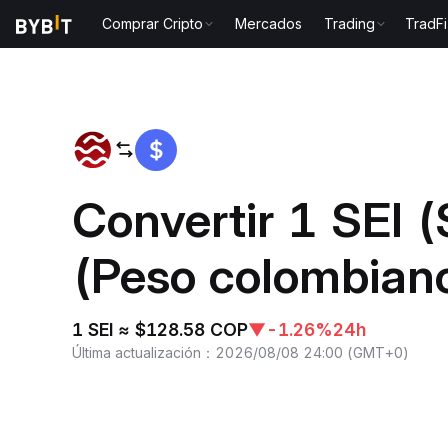
Comprar Cripto
Mercados
Trading
TradFi
Inicio
SEI to COP
Convertir 1 SEI 
(Peso colombian
1 SEI ≈ $128.58 COP
▼
-1.26%
24h
Última actualización
：
2026/08/08 24:00
(
GMT+0
)