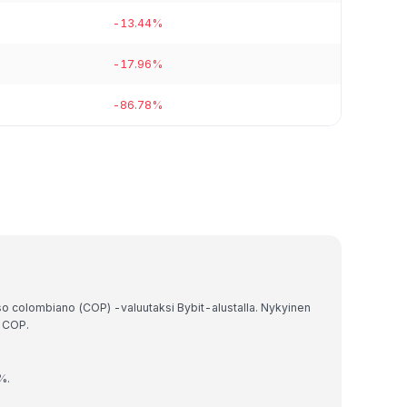
-13.44%
-17.96%
-86.78%
so colombiano (COP) -valuutaksi Bybit-alustalla. Nykyinen
 COP.
%.