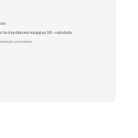
ssa
si tai käydäksesi kauppaa SEI-valuutalla
tietojen perusteella.