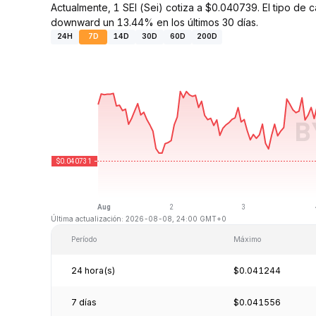
Actualmente, 1 SEI (Sei) cotiza a $0.040739. El tipo de
downward un 13.44% en los últimos 30 días.
24H
7D
14D
30D
60D
200D
Última actualización: 2026-08-08, 24:00 GMT+0
Período
Máximo
24 hora(s)
$0.041244
7 días
$0.041556