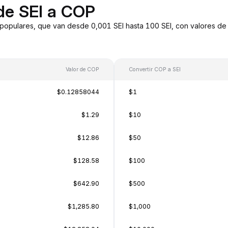
de SEI a COP
populares, que van desde 0,001 SEI hasta 100 SEI, con valores de 
Valor de COP
Convertir COP a SEI
$0.12858044
$1
$1.29
$10
$12.86
$50
$128.58
$100
$642.90
$500
$1,285.80
$1,000