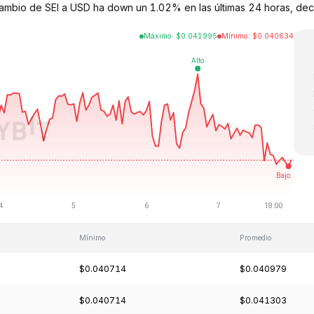
 cambio de SEI a USD ha down un 1.02% en las últimas 24 horas, dec
Máximo
:
$
0.041995
Mínimo
:
$
0.040634
Mínimo
Promedio
$0.040714
$0.040979
$0.040714
$0.041303