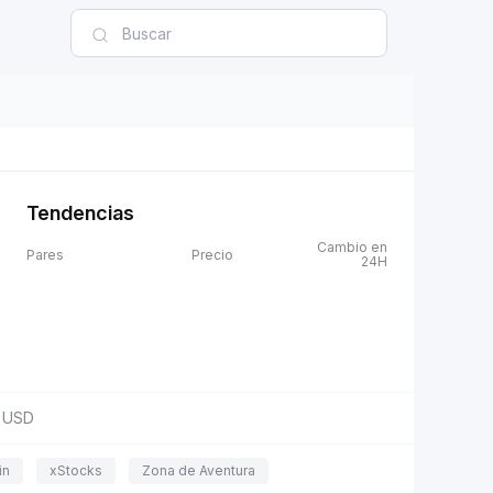
Tendencias
Cambio en
Pares
Precio
24H
USD
in
xStocks
Zona de Aventura