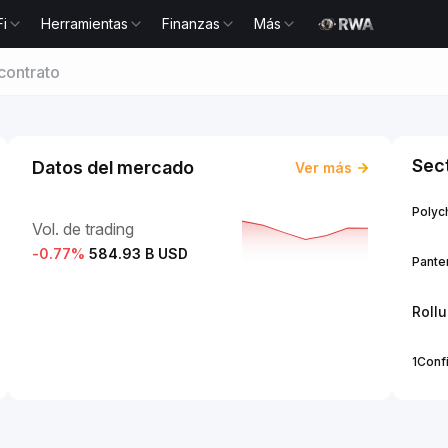
Fi
Herramientas
Finanzas
Más
contrato
Sec
Datos del mercado
Ver más
Polych
Vol. de trading
-0.77
%
584.93 B USD
Panter
Roll