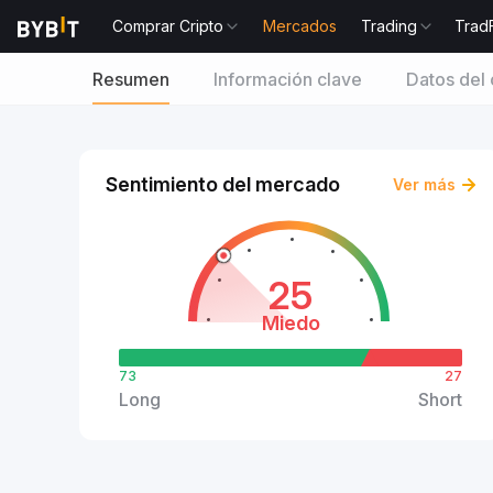
Comprar Cripto
Mercados
Trading
Trad
Resumen
Información clave
Datos del 
Sentimiento del mercado
Ver más
25
Miedo
73
27
Long
Short