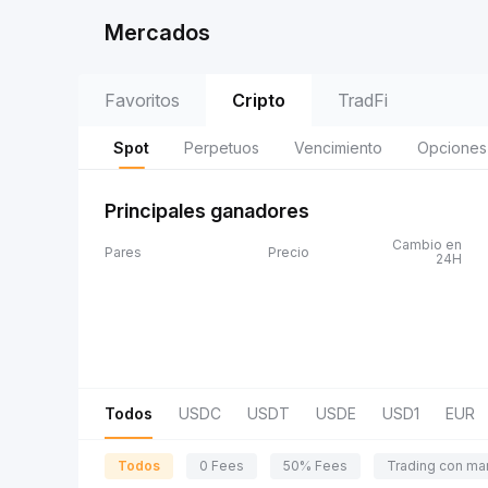
Mercados
Favoritos
Cripto
TradFi
Spot
Perpetuos
Vencimiento
Opciones
Principales ganadores
Cambio en
Pares
Precio
24H
Todos
USDC
USDT
USDE
USD1
EUR
Todos
0 Fees
50% Fees
Trading con ma