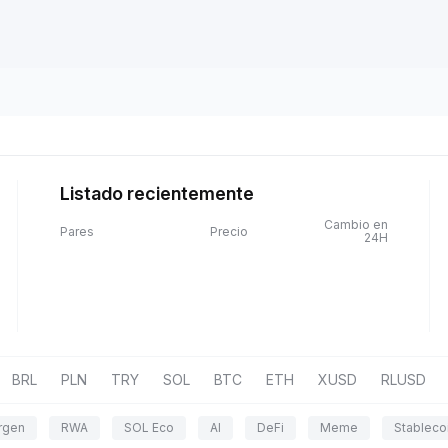
Listado recientemente
Cambio en
Pares
Precio
24H
BRL
PLN
TRY
SOL
BTC
ETH
XUSD
RLUSD
rgen
RWA
SOL Eco
AI
DeFi
Meme
Stableco