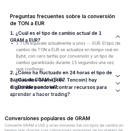
Preguntas frecuentes sobre la conversión
de TON a EUR
1. ¿Cuál es el tipo de cambio actual de 1
GRAM a EUR?
1 TON equivale actualmente a unos -- EUR. El tipo de
cambio de TON a EUR se actualiza en tiempo real en
Bybit, con cero tarifas por conversión y un tipo de
cambio garantizado durante 15 segundos una vez
que confirmas.
2. ¿Cómo ha fluctuado en 24 horas el tipo de
cambio de GRAM a EUR?
3. ¿Cuántos Gram (prev. Toncoin) hay
disponibles en total?
4. ¿Dónde puedo encontrar recursos para
aprender a hacer trading?
Conversiones populares de GRAM
Convierte GRAM a USD y otras monedas fiat con tipos de cambio en
tiempo real. Gracias a las cotizaciones agregadas de los makers de