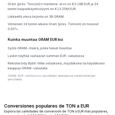
Gram (prev. Toncoin):n markkina-arvo on €3.19B EUR ja 24
tunnin kaupankäyntivolyymi on €13.25M EUR.
Liikkeellä oleva tarjonta on 3B GRAM.
Viimeisen 24 tunnin aikana Gram (prev. Toncoin) on noussut
0.00%.
Kuinka muuntaa GRAM EUR:ksi
Syötä GRAM-määrä, jonka haluat muuntaa
Laskin näyttää vastaavan summan EUR-valuutassa
Rekisteröidy Bybit-tilille ostaaksesi, myydäksesi tai käydäksesi
kauppaa GRAM-valuutalla
GRAM-EUR-vaihtokurssi päivitetään reaaliajassa markkinatietojen
perusteella.
Conversiones populares de TON a EUR
Explora las cantidades de conversión de TON a EUR más populares,