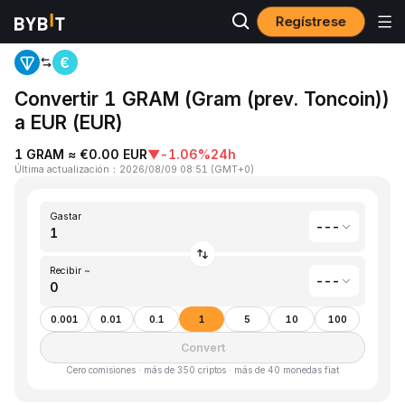
Regístrese
Inicio
Gram (prev. Toncoin)(GRAM) to EUR(EUR)
Convertir 1 GRAM (Gram (prev. Toncoin))
a EUR (EUR)
1 GRAM ≈ €0.00 EUR
▼
-1.06%
24h
Última actualización
：
2026/08/09 08:51
(
GMT+0
)
Gastar
---
Recibir ~
---
0.001
0.01
0.1
1
5
10
100
Convert
Cero comisiones · más de 350 criptos · más de 40 monedas fiat