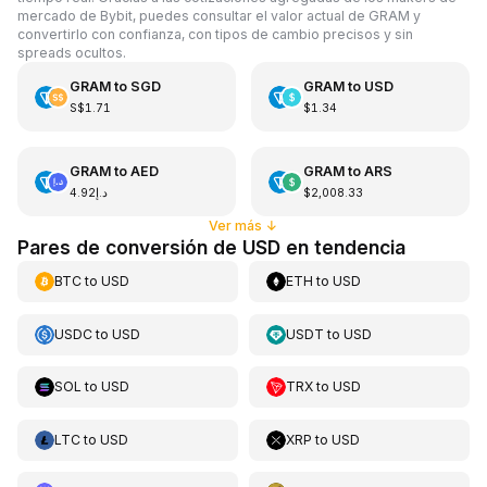
mercado de Bybit, puedes consultar el valor actual de GRAM y
convertirlo con confianza, con tipos de cambio precisos y sin
spreads ocultos.
GRAM
to
SGD
GRAM
to
USD
S$1.71
$1.34
GRAM
to
AED
GRAM
to
ARS
د.إ4.92
$2,008.33
Ver más
↓
Pares de conversión de USD en tendencia
BTC
to
USD
ETH
to
USD
USDC
to
USD
USDT
to
USD
SOL
to
USD
TRX
to
USD
LTC
to
USD
XRP
to
USD