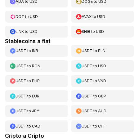
ADA
to
USD
DOGE
to
USD
DOT
to
USD
AVAX
to
USD
LINK
to
USD
SHIB
to
USD
Stablecoins a fiat
USDT
to
INR
USDT
to
PLN
USDT
to
RON
USDT
to
USD
USDT
to
PHP
USDT
to
VND
USDT
to
EUR
USDT
to
GBP
USDT
to
JPY
USDT
to
AUD
USDT
to
CAD
USDT
to
CHF
Cripto a Cripto