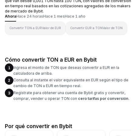
que van desde 0,001 TON hasta 100 TON, con valores de conversión
en tiempo real basados en las cotizaciones agregadas de los makers
de mercado de Bybit.
Ahora
Hace 24 horas
Hace 1 mes
Hace 1 año
Convertir TON a EUR
Valor de EUR
Convertir EUR a TON
Valor de TON
Cómo convertir TON a EUR en Bybit
Ingresa el monto de TON que deseas convertir a EUR en la
1
calculadora de arriba.
Consulta al instante el valor equivalente en EUR según el tipo de
2
cambio de TON a EUR en tiempo real.
Regístrate para obtener una cuenta de Bybit gratis y convertir,
3
comprar, vender u operar TON con
cero tarifas por conversión
.
Por qué convertir en Bybit