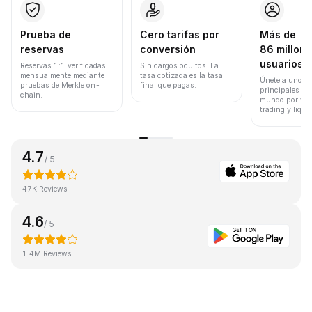
Prueba de
Cero tarifas por
Más de
reservas
conversión
86 millone
usuarios
Reservas 1:1 verificadas
Sin cargos ocultos. La
mensualmente mediante
tasa cotizada es la tasa
Únete a uno de
pruebas de Merkle on-
final que pagas.
principales ex
chain.
mundo por vol
trading y liqui
4.7
/ 5
47K Reviews
4.6
/ 5
1.4M Reviews