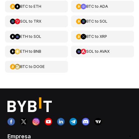
BTC
to
ETH
BTC
to
ADA
SOL
to
TRX
BTC
to
SOL
ETH
to
SOL
BTC
to
XRP
ETH
to
BNB
SOL
to
AVAX
BTC
to
DOGE
Empresa