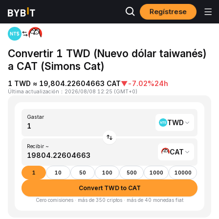
Regístrese
Inicio
TWD to CAT
Convertir 1 TWD (Nuevo dólar taiwanés)
a CAT (Simons Cat)
1 TWD ≈ 19,804.22604663 CAT
▼
-7.02%
24h
Última actualización
：
2026/08/08 12:25
(
GMT+0
)
Gastar
TWD
Recibir ~
CAT
1
10
50
100
500
1000
10000
Convert TWD to CAT
Cero comisiones · más de 350 criptos · más de 40 monedas fiat