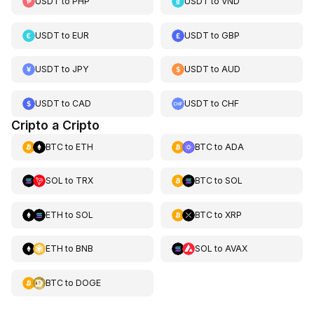
USDT
to
PHP
USDT
to
VND
USDT
to
EUR
USDT
to
GBP
USDT
to
JPY
USDT
to
AUD
USDT
to
CAD
USDT
to
CHF
Cripto a Cripto
BTC
to
ETH
BTC
to
ADA
SOL
to
TRX
BTC
to
SOL
ETH
to
SOL
BTC
to
XRP
ETH
to
BNB
SOL
to
AVAX
BTC
to
DOGE