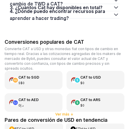
cambio de TWD a CAT?
3. ¿Cuántos Cat hay disponibles en total?
4. ¿Dónde puedo encontrar recursos para
aprender a hacer trading?
Conversiones populares de CAT
Convierte CAT a USD y otras monedas fiat con tipos de cambio en
tiempo real. Gracias a las cotizaciones agregadas de los makers de
mercado de Bybit, puedes consultar el valor actual de CAT y
convertirlo con confianza, con tipos de cambio precisos y sin
spreads ocultos.
CAT
to
SGD
CAT
to
USD
S$0
$0
CAT
to
AED
CAT
to
ARS
د.إ0
$0
Ver más
↓
Pares de conversión de USD en tendencia
BTC
to
USD
ETH
to
USD