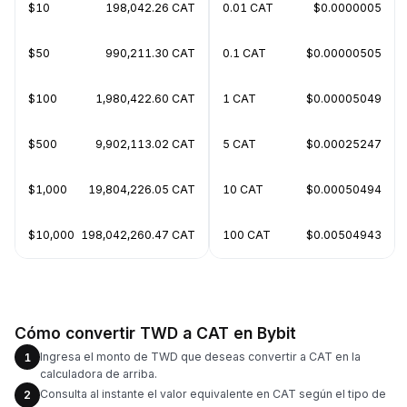
$10
198,042.26 CAT
0.01 CAT
$0.0000005
$50
990,211.30 CAT
0.1 CAT
$0.00000505
$100
1,980,422.60 CAT
1 CAT
$0.00005049
$500
9,902,113.02 CAT
5 CAT
$0.00025247
$1,000
19,804,226.05 CAT
10 CAT
$0.00050494
$10,000
198,042,260.47 CAT
100 CAT
$0.00504943
Cómo convertir TWD a CAT en Bybit
Ingresa el monto de TWD que deseas convertir a CAT en la
1
calculadora de arriba.
Consulta al instante el valor equivalente en CAT según el tipo de
2