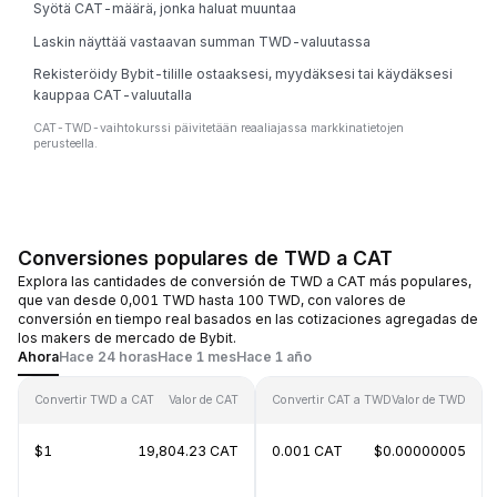
Syötä CAT-määrä, jonka haluat muuntaa
Laskin näyttää vastaavan summan TWD-valuutassa
Rekisteröidy Bybit-tilille ostaaksesi, myydäksesi tai käydäksesi
kauppaa CAT-valuutalla
CAT-TWD-vaihtokurssi päivitetään reaaliajassa markkinatietojen
perusteella.
Conversiones populares de TWD a CAT
Explora las cantidades de conversión de TWD a CAT más populares,
que van desde 0,001 TWD hasta 100 TWD, con valores de
conversión en tiempo real basados en las cotizaciones agregadas de
los makers de mercado de Bybit.
Ahora
Hace 24 horas
Hace 1 mes
Hace 1 año
Convertir TWD a CAT
Valor de CAT
Convertir CAT a TWD
Valor de TWD
$1
19,804.23 CAT
0.001 CAT
$0.00000005