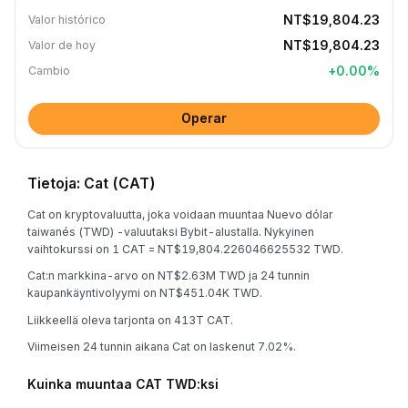
NT$19,804.23
Valor histórico
NT$19,804.23
Valor de hoy
+
0.00
%
Cambio
Operar
Tietoja: Cat (CAT)
Cat on kryptovaluutta, joka voidaan muuntaa Nuevo dólar
taiwanés (TWD) -valuutaksi Bybit-alustalla. Nykyinen
vaihtokurssi on 1 CAT = NT$19,804.226046625532 TWD.
Cat:n markkina-arvo on NT$2.63M TWD ja 24 tunnin
kaupankäyntivolyymi on NT$451.04K TWD.
Liikkeellä oleva tarjonta on 413T CAT.
Viimeisen 24 tunnin aikana Cat on laskenut 7.02%.
Kuinka muuntaa CAT TWD:ksi