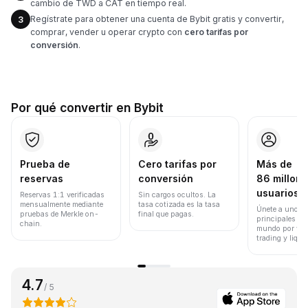
cambio de TWD a CAT en tiempo real.
Regístrate para obtener una cuenta de Bybit gratis y convertir,
3
comprar, vender u operar crypto con
cero tarifas por
conversión
.
Por qué convertir en Bybit
Prueba de
Cero tarifas por
Más de
reservas
conversión
86 millone
usuarios
Reservas 1:1 verificadas
Sin cargos ocultos. La
mensualmente mediante
tasa cotizada es la tasa
Únete a uno de
pruebas de Merkle on-
final que pagas.
principales ex
chain.
mundo por vol
trading y liqui
4.7
/ 5