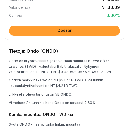
NT$0.09
Valor de hoy
+
0.00
%
Cambio
Operar
Tietoja: Ondo (ONDO)
Ondo on kryptovaluutta, joka voidaan muuntaa Nuevo dólar
taiwanés (TWD) -valuutaksi Bybit-alustalla. Nykyinen
vaihtokurssi on 1 ONDO = NT$0.08953005552945732 TWD.
Ondo:n markkina-arvo on NT$54.41B TWD ja 24 tunnin
kaupankäyntivolyymi on NT$4.21B TWD.
Liikkeellä oleva tarjonta on 5B ONDO.
Viimeisen 24 tunnin aikana Ondo on noussut 2.60%.
Kuinka muuntaa ONDO TWD:ksi
Syötä ONDO-määrä, jonka haluat muuntaa