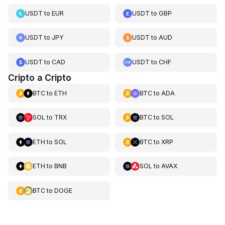
USDT
to
EUR
USDT
to
GBP
USDT
to
JPY
USDT
to
AUD
USDT
to
CAD
USDT
to
CHF
Cripto a Cripto
BTC
to
ETH
BTC
to
ADA
SOL
to
TRX
BTC
to
SOL
ETH
to
SOL
BTC
to
XRP
ETH
to
BNB
SOL
to
AVAX
BTC
to
DOGE