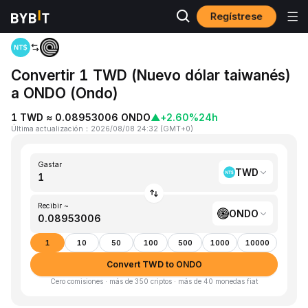
Regístrese
Inicio
TWD to ONDO
Convertir 1 TWD (Nuevo dólar taiwanés)
a ONDO (Ondo)
1 TWD ≈ 0.08953006 ONDO
▲
+2.60%
24h
Última actualización
：
2026/08/08 24:32
(
GMT+0
)
Gastar
TWD
Recibir ~
ONDO
1
10
50
100
500
1000
10000
Convert TWD to ONDO
Cero comisiones · más de 350 criptos · más de 40 monedas fiat