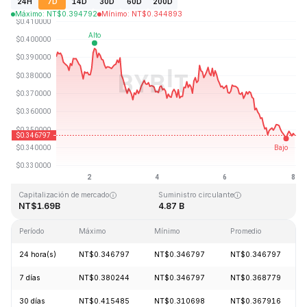
24H
7D
14D
30D
60D
200D
Máximo
:
NT$
0.394792
Mínimo
:
NT$
0.344893
Última actualización: 2026-08-08, 24:32 GMT+0
Máximo histórico
Mínimo histórico
NT$2.14
NT$0.082171
Capitalización de mercado
Suministro circulante
NT$1.69B
4.87 B
Período
Máximo
Mínimo
Promedio
24 hora(s)
NT$0.346797
NT$0.346797
NT$0.346797
7 días
NT$0.380244
NT$0.346797
NT$0.368779
30 días
NT$0.415485
NT$0.310698
NT$0.367916