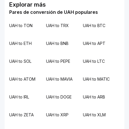
Explorar más
Pares de conversión de UAH populares
UAH to TON
UAH to TRX
UAH to BTC
UAH to ETH
UAH to BNB
UAH to APT
UAH to SOL
UAH to PEPE
UAH to LTC
UAH to ATOM
UAH to MAVIA
UAH to MATIC
UAH to IRL
UAH to DOGE
UAH to ARB
UAH to ZETA
UAH to XRP
UAH to XLM