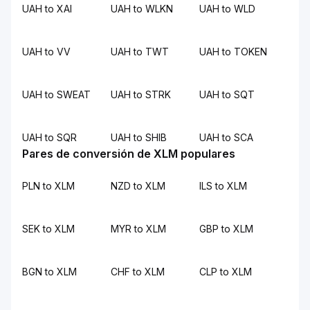
UAH to XAI
UAH to WLKN
UAH to WLD
UAH to VV
UAH to TWT
UAH to TOKEN
UAH to SWEAT
UAH to STRK
UAH to SQT
UAH to SQR
UAH to SHIB
UAH to SCA
Pares de conversión de XLM populares
PLN to XLM
NZD to XLM
ILS to XLM
SEK to XLM
MYR to XLM
GBP to XLM
BGN to XLM
CHF to XLM
CLP to XLM