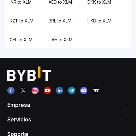
INR to XLM
AED to XLM
DKK to XLM
KZT to XLM
BRL to XLM
HKD to XLM
GEL to XLM
UAH to XLM
Empresa
Servicios
Soporte