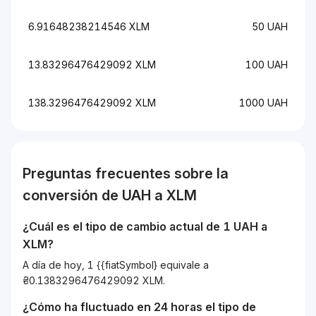
6.91648238214546 XLM
50 UAH
13.83296476429092 XLM
100 UAH
138.3296476429092 XLM
1000 UAH
Preguntas frecuentes sobre la
conversión de
UAH
a
XLM
¿Cuál es el tipo de cambio actual de 1
UAH
a
XLM
?
A día de hoy, 1 {{fiatSymbol} equivale a
₴0.1383296476429092 XLM.
¿Cómo ha fluctuado en 24 horas el tipo de