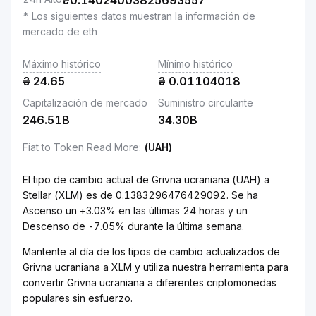
₴
0.14024003825693557
* Los siguientes datos muestran la información de
mercado de eth
Máximo histórico
Mínimo histórico
₴
24.65
₴
0.01104018
Capitalización de mercado
Suministro circulante
246.51B
34.30B
Fiat to Token Read More
:
(UAH)
El tipo de cambio actual de Grivna ucraniana (UAH) a
Stellar (XLM) es de 0.1383296476429092. Se ha
Ascenso un +3.03% en las últimas 24 horas y un
Descenso de -7.05% durante la última semana.
Mantente al día de los tipos de cambio actualizados de
Grivna ucraniana a XLM y utiliza nuestra herramienta para
convertir Grivna ucraniana a diferentes criptomonedas
populares sin esfuerzo.