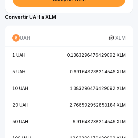
Convertir UAH a XLM
UAH
XLM
1 UAH
0.1383296476429092 XLM
5 UAH
0.691648238214546 XLM
10 UAH
1.383296476429092 XLM
20 UAH
2.766592952858184 XLM
50 UAH
6.91648238214546 XLM