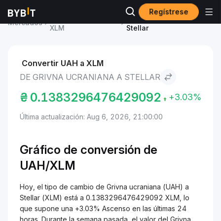
Regístrese
Precio de Stellar
Grivna ucraniana to
Mercados
XLM
Stellar
Convertir UAH a XLM
DE GRIVNA UCRANIANA A STELLAR
₴
0.1383296476429092
+3.03%
Última actualización: Aug 6, 2026, 21:00:00
Gráfico de conversión de
UAH/XLM
Hoy, el tipo de cambio de Grivna ucraniana (UAH) a
Stellar (XLM) está a 0.1383296476429092 XLM, lo
que supone una +3.03% Ascenso en las últimas 24
horas. Durante la semana pasada, el valor del Grivna