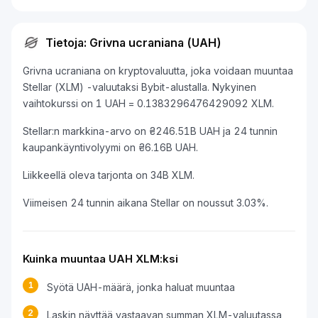
Tietoja: Grivna ucraniana (UAH)
Grivna ucraniana on kryptovaluutta, joka voidaan muuntaa
Stellar (XLM) -valuutaksi Bybit-alustalla. Nykyinen
vaihtokurssi on 1 UAH = 0.1383296476429092 XLM.
Stellar:n markkina-arvo on ₴246.51B UAH ja 24 tunnin
kaupankäyntivolyymi on ₴6.16B UAH.
Liikkeellä oleva tarjonta on 34B XLM.
Viimeisen 24 tunnin aikana Stellar on noussut 3.03%.
Kuinka muuntaa UAH XLM:ksi
1
Syötä UAH-määrä, jonka haluat muuntaa
2
Laskin näyttää vastaavan summan XLM-valuutassa