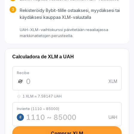
3
Rekisteröidy Bybit-tilille ostaaksesi, myydäksesi tai
käydäksesi kauppaa XLM-valuutalla
UAH-XLM-vaihtokurssi päivitetään reaaliajassa
markkinatietojen perusteella.
Calculadora de XLM a UAH
Recibe
XLM
1 XLM ≈ 7.58147 UAH
Invierte (1110 ~ 85000)
UAH
₴
Comprar XLM