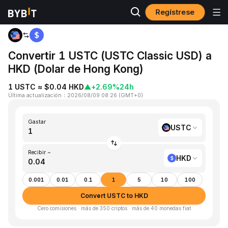
Regístrese
Inicio
USTC to HKD
Convertir 1 USTC (USTC Classic USD) a
HKD (Dolar de Hong Kong)
1 USTC ≈ $0.04 HKD
▲
+2.69%
24h
Última actualización
：
2026/08/09 08:26
(
GMT+0
)
Gastar
USTC
Recibir ~
HKD
0.001
0.01
0.1
1
5
10
100
Convert USTC to HKD
Cero comisiones · más de 350 criptos · más de 40 monedas fiat