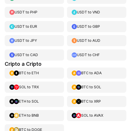
USDT
to
PHP
USDT
to
VND
USDT
to
EUR
USDT
to
GBP
USDT
to
JPY
USDT
to
AUD
USDT
to
CAD
USDT
to
CHF
Cripto a Cripto
BTC
to
ETH
BTC
to
ADA
SOL
to
TRX
BTC
to
SOL
ETH
to
SOL
BTC
to
XRP
ETH
to
BNB
SOL
to
AVAX
BTC
to
DOGE