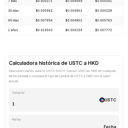
7 días
$0.005071
$0.004949
$0.005001
+
30 días
$0.005662
$0.004851
$0.005228
-
90 días
$0.007654
$0.004851
$0.005763
-
1 años
$0.014503
$0.004334
$0.007772
-
Calculadora histórica de USTC a HKD
Descubre cuánto valía tu USTC (USTC Classic USD) en HKD en cualquier
fecha pasada y compara el tipo de cambio de USTC a HKD con el valor
actual.
Comprar
USTC
Fecha
Fecha