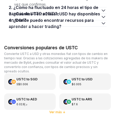
vez que confirmas.
2. ¿Cómo ha fluctuado en 24 horas el tipo de
cambio de USTC a HKD?
3. ¿Cuántos TerraClassicUSD hay disponibles
en total?
4. ¿Dónde puedo encontrar recursos para
aprender a hacer trading?
Conversiones populares de USTC
Convierte USTC a USD y otras monedas fiat con tipos de cambio en
tiempo real. Gracias a las cotizaciones agregadas de los makers de
mercado de Bybit, puedes consultar el valor actual de USTC y
convertirlo con confianza, con tipos de cambio precisos y sin
spreads ocultos.
USTC
to
SGD
USTC
to
USD
S$0.006
$0.005
USTC
to
AED
USTC
to
ARS
د.إ0.019
$7.6
Ver más
↓