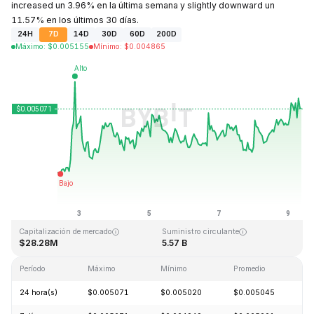
increased un 3.96% en la última semana y slightly downward un
11.57% en los últimos 30 días.
24H
7D
14D
30D
60D
200D
Máximo
:
$
0.005155
Mínimo
:
$
0.004865
Última actualización: 2026-08-09, 08:26 GMT+0
Máximo histórico
Mínimo histórico
$1.09
$0.004064
Capitalización de mercado
Suministro circulante
$28.28M
5.57 B
Período
Máximo
Mínimo
Promedio
C
24 hora(s)
$0.005071
$0.005020
$0.005045
+