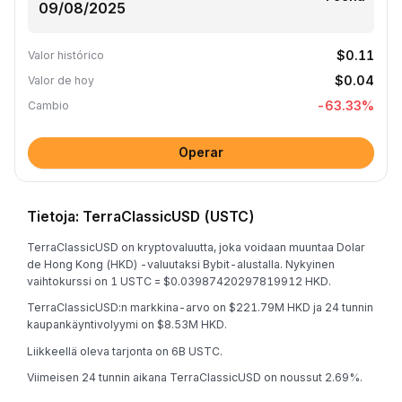
$0.11
Valor histórico
$0.04
Valor de hoy
-63.33
%
Cambio
Operar
Tietoja: TerraClassicUSD (USTC)
TerraClassicUSD on kryptovaluutta, joka voidaan muuntaa Dolar
de Hong Kong (HKD) -valuutaksi Bybit-alustalla. Nykyinen
vaihtokurssi on 1 USTC = $0.03987420297819912 HKD.
TerraClassicUSD:n markkina-arvo on $221.79M HKD ja 24 tunnin
kaupankäyntivolyymi on $8.53M HKD.
Liikkeellä oleva tarjonta on 6B USTC.
Viimeisen 24 tunnin aikana TerraClassicUSD on noussut 2.69%.