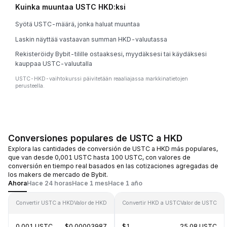
Kuinka muuntaa USTC HKD:ksi
Syötä USTC-määrä, jonka haluat muuntaa
Laskin näyttää vastaavan summan HKD-valuutassa
Rekisteröidy Bybit-tilille ostaaksesi, myydäksesi tai käydäksesi
kauppaa USTC-valuutalla
USTC-HKD-vaihtokurssi päivitetään reaaliajassa markkinatietojen
perusteella.
Conversiones populares de USTC a HKD
Explora las cantidades de conversión de USTC a HKD más populares,
que van desde 0,001 USTC hasta 100 USTC, con valores de
conversión en tiempo real basados en las cotizaciones agregadas de
los makers de mercado de Bybit.
Ahora
Hace 24 horas
Hace 1 mes
Hace 1 año
Convertir USTC a HKD
Valor de HKD
Convertir HKD a USTC
Valor de USTC
0.001 USTC
$0.00003987
$1
25.08 USTC