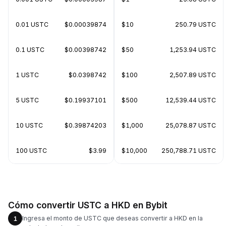
0.01 USTC
$0.00039874
$10
250.79 USTC
0.1 USTC
$0.00398742
$50
1,253.94 USTC
1 USTC
$0.0398742
$100
2,507.89 USTC
5 USTC
$0.19937101
$500
12,539.44 USTC
10 USTC
$0.39874203
$1,000
25,078.87 USTC
100 USTC
$3.99
$10,000
250,788.71 USTC
Cómo convertir USTC a HKD en Bybit
Ingresa el monto de USTC que deseas convertir a HKD en la
1