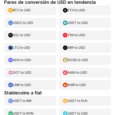
Pares de conversión de USD en tendencia
BTC
to
USD
ETH
to
USD
USDC
to
USD
USDT
to
USD
SOL
to
USD
TRX
to
USD
LTC
to
USD
XRP
to
USD
ADA
to
USD
DOGE
to
USD
DOT
to
USD
AVAX
to
USD
LINK
to
USD
SHIB
to
USD
Stablecoins a fiat
USDT
to
INR
USDT
to
PLN
USDT
to
RON
USDT
to
USD