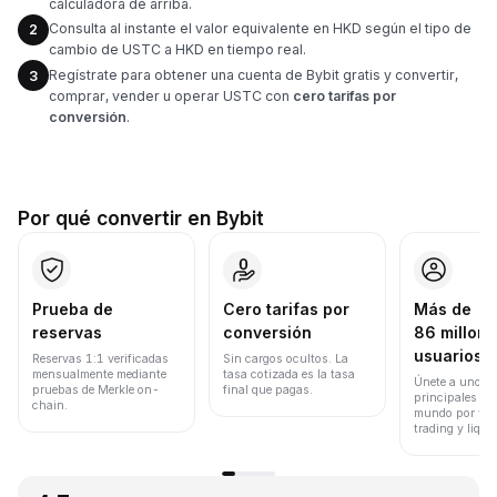
calculadora de arriba.
Consulta al instante el valor equivalente en HKD según el tipo de
2
cambio de USTC a HKD en tiempo real.
Regístrate para obtener una cuenta de Bybit gratis y convertir,
3
comprar, vender u operar USTC con
cero tarifas por
conversión
.
Por qué convertir en Bybit
Prueba de
Cero tarifas por
Más de
reservas
conversión
86 millone
usuarios
Reservas 1:1 verificadas
Sin cargos ocultos. La
mensualmente mediante
tasa cotizada es la tasa
Únete a uno de
pruebas de Merkle on-
final que pagas.
principales ex
chain.
mundo por vol
trading y liqui