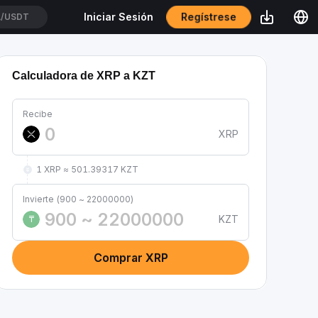
Regístrese
Iniciar Sesión
/USDT
Calculadora de XRP a KZT
Recibe
XRP
1 XRP ≈ 501.39317 KZT
Invierte (900 ~ 22000000)
KZT
₸
Comprar XRP