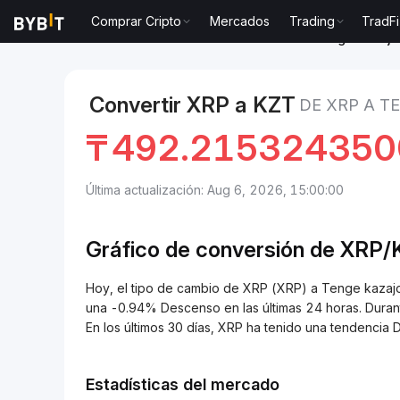
Comprar Cripto
Mercados
Trading
TradFi
Mercados
Precio de XRP XRP
XRP to Tenge kazajo
Convertir XRP a KZT
DE XRP A T
₸
492.215324350
Última actualización: Aug 6, 2026, 15:00:00
Gráfico de conversión de
XRP/
Hoy, el tipo de cambio de XRP (XRP) a Tenge kaz
una -0.94% Descenso en las últimas 24 horas. Duran
En los últimos 30 días, XRP ha tenido una tendenci
Estadísticas del mercado