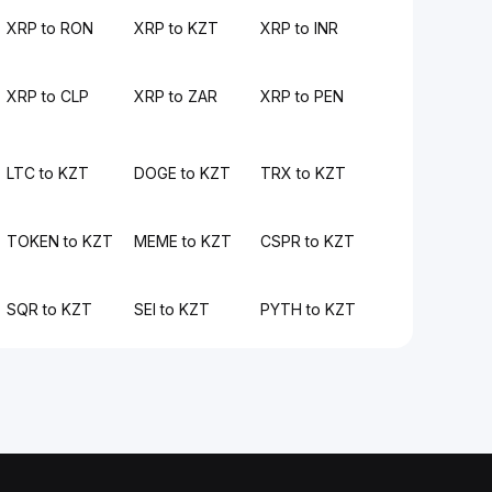
XRP to RON
XRP to KZT
XRP to INR
XRP to CLP
XRP to ZAR
XRP to PEN
LTC to KZT
DOGE to KZT
TRX to KZT
TOKEN to KZT
MEME to KZT
CSPR to KZT
SQR to KZT
SEI to KZT
PYTH to KZT