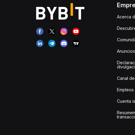
Empr
Acerca d
Descubr
Comunida
Anuncios
Declarac
divulgac
Canal de
Empleos
Cuenta i
Resumen
transacci