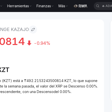
Herramientas
Finanzas
Más
🔥
BTC
ENGE KAZAJO
0814
-0.94%
KZT
ajo (KZT) está a ₸492.2153243500814 KZT, lo que supone
te la semana pasada, el valor del XRP se Descenso 0.00%.
a Descendente, con una Descensodel 0.00%.