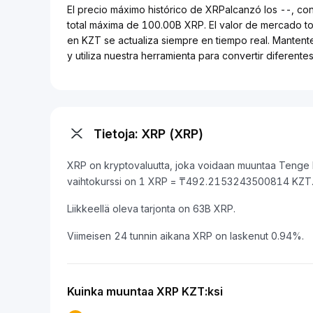
El precio máximo histórico de XRPalcanzó los --, co
total máxima de 100.00B XRP. El valor de mercado t
en KZT se actualiza siempre en tiempo real. Mantent
y utiliza nuestra herramienta para convertir diferen
Tietoja: XRP (XRP)
XRP on kryptovaluutta, joka voidaan muuntaa Tenge k
vaihtokurssi on 1 XRP = ₸492.2153243500814 KZT
Liikkeellä oleva tarjonta on 63B XRP.
Viimeisen 24 tunnin aikana XRP on laskenut 0.94%.
Kuinka muuntaa XRP KZT:ksi