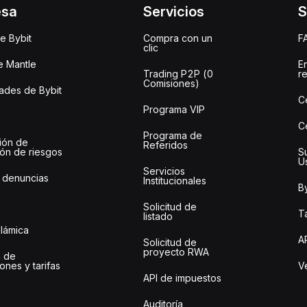
esa
Servicios
S
e Bybit
Compra con un
F
clic
e Mantle
E
Trading P2P (0
r
Comisiones)
des de Bybit
C
Programa VIP
C
Programa de
ión de
Referidos
ión de riesgos
S
U
Servicios
 denuncias
Institucionales
By
Solicitud de
Ta
listado
slámica
A
Solicitud de
proyecto RWA
 de
ones y tarifas
Ve
API de impuestos
Auditoría