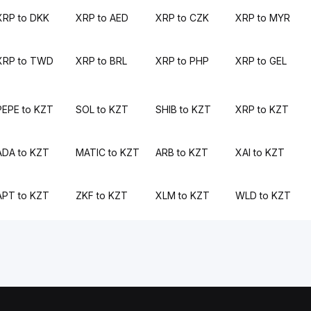
XRP to DKK
XRP to AED
XRP to CZK
XRP to MYR
XRP to TWD
XRP to BRL
XRP to PHP
XRP to GEL
PEPE to KZT
SOL to KZT
SHIB to KZT
XRP to KZT
ADA to KZT
MATIC to KZT
ARB to KZT
XAI to KZT
APT to KZT
ZKF to KZT
XLM to KZT
WLD to KZT