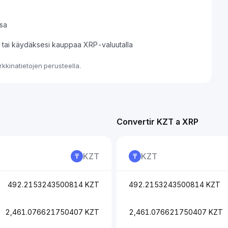
sa
si tai käydäksesi kauppaa XRP-valuutalla
kkinatietojen perusteella.
Convertir KZT a XRP
KZT
KZT
492.2153243500814 KZT
492.2153243500814 KZT
2,461.076621750407 KZT
2,461.076621750407 KZT