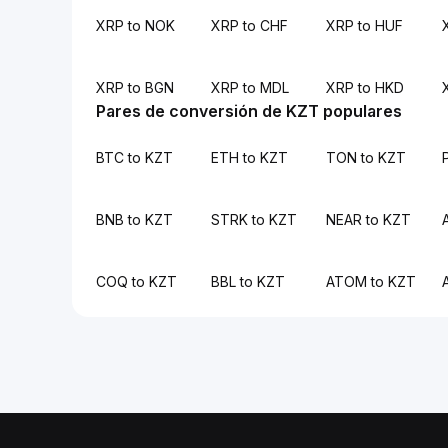
XRP to NOK
XRP to CHF
XRP to HUF
XRP to BGN
XRP to MDL
XRP to HKD
Pares de conversión de KZT populares
BTC to KZT
ETH to KZT
TON to KZT
BNB to KZT
STRK to KZT
NEAR to KZT
COQ to KZT
BBL to KZT
ATOM to KZT