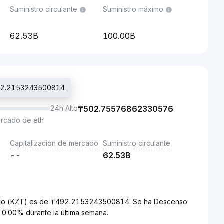
Suministro circulante
Suministro máximo
62.53B
100.00B
₸492.2153243500814
24h Alto
₸
502.75576862330576
ercado de eth
Capitalización de mercado
Suministro circulante
--
62.53B
azajo (KZT) es de ₸492.2153243500814. Se ha Descenso
 0.00% durante la última semana.