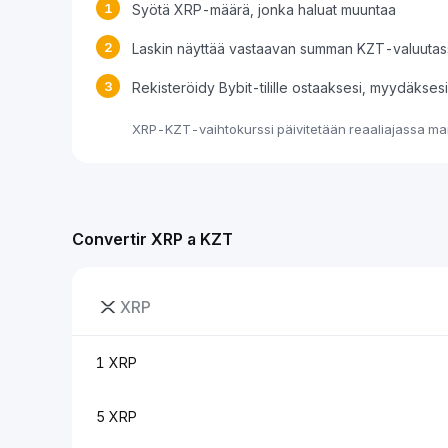
1
Syötä XRP-määrä, jonka haluat muuntaa
2
Laskin näyttää vastaavan summan KZT-valuutas
3
Rekisteröidy Bybit-tilille ostaaksesi, myydäkse
XRP-KZT-vaihtokurssi päivitetään reaaliajassa mar
Convertir XRP a KZT
XRP
1 XRP
5 XRP