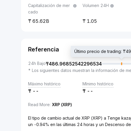
Capitalización de mer
Volumen 24H
cado
65.62B
1.05
Referencia
Último precio de trading: 
24h Bajo
₸
486.96852542296534
* Los siguientes datos muestran la información de m
Máximo histórico
Mínimo histórico
₸
--
₸
--
Read More
:
XRP (XRP)
El tipo de cambio actual de XRP (XRP) a Tenge k
un -0.94% en las últimas 24 horas y un Descenso de