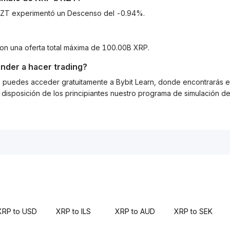
a KZT experimentó un Descenso del -0.94%.
con una oferta total máxima de 100.00B XRP.
nder a hacer trading?
g, puedes acceder gratuitamente a Bybit Learn, donde encontrarás es
isposición de los principiantes nuestro programa de simulación de 
XRP to USD
XRP to ILS
XRP to AUD
XRP to SEK