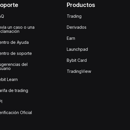
oporte
Productos
AQ
Trading
nvía un caso o una
Derivados
eclamación
Earn
entro de Ayuda
Launchpad
entro de soporte
Bybit Card
ugerencias del
suario
TradingView
bit Learn
rifa de trading
PI
rificación Oficial