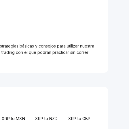
trategias básicas y consejos para utilizar nuestra
trading con el que podrán practicar sin correr
XRP to MXN
XRP to NZD
XRP to GBP