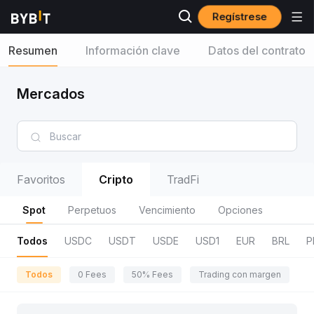
Regístrese
Resumen
Información clave
Datos del contrato
Mercados
Favoritos
Cripto
TradFi
Spot
Perpetuos
Vencimiento
Opciones
Todos
USDC
USDT
USDE
USD1
EUR
BRL
P
Todos
0 Fees
50% Fees
Trading con margen
R