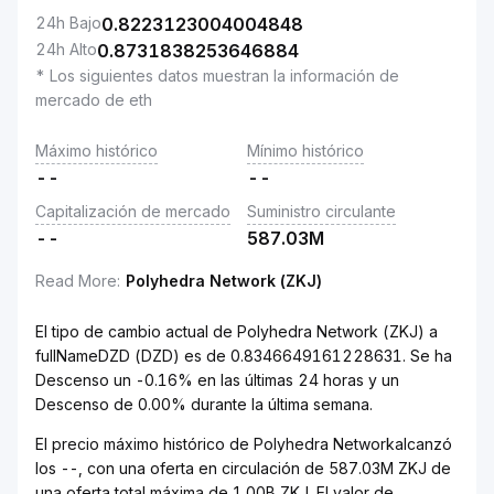
24h Bajo
0.8223123004004848
24h Alto
0.8731838253646884
* Los siguientes datos muestran la información de
mercado de eth
Máximo histórico
Mínimo histórico
--
--
Capitalización de mercado
Suministro circulante
--
587.03M
Read More
:
Polyhedra Network (ZKJ)
El tipo de cambio actual de Polyhedra Network (ZKJ) a
fullNameDZD (DZD) es de 0.8346649161228631. Se ha
Descenso un -0.16% en las últimas 24 horas y un
Descenso de 0.00% durante la última semana.
El precio máximo histórico de Polyhedra Networkalcanzó
los --, con una oferta en circulación de 587.03M ZKJ de
una oferta total máxima de 1.00B ZKJ. El valor de