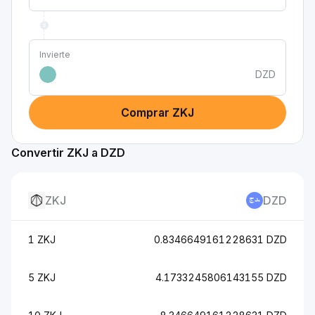
Invierte
DZD
Comprar ZKJ
Convertir ZKJ a DZD
ZKJ
DZD
1 ZKJ
0.8346649161228631 DZD
5 ZKJ
4.1733245806143155 DZD