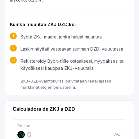
Kuinka muuntaa ZKJ DZD:ksi
1
Syötä ZKJ-määrä, jonka haluat muuntaa
2
Laskin näyttää vastaavan summan DZD-valuutassa
3
Rekisteröidy Bybit-tilille ostaaksesi, myydäksesi tai
käydäksesi kauppaa ZKJ-valuutalla
ZKJ-DZD-vaihtokurssi päivitetään reaaliajassa
markkinatietojen perusteella.
Calculadora de ZKJ a DZD
Recibe
ZKJ