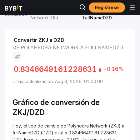
Regístrese
Precio de Polyhedra
Polyhedra Network to
Mercados
Network ZKJ
fullNameDZD
Convertir ZKJ a DZD
DE POLYHEDRA NETWORK A FULLNAMEDZD
0.8346649161228631
-0.16%
Última actualización: Aug 6, 2026, 01:00:00
Gráfico de conversión de
ZKJ/
DZD
Hoy, el tipo de cambio de Polyhedra Network (ZKJ) a
fullNameDZD (DZD) está a 0.8346649161228631
DZD, lo que supone una -0.16% Descenso en las