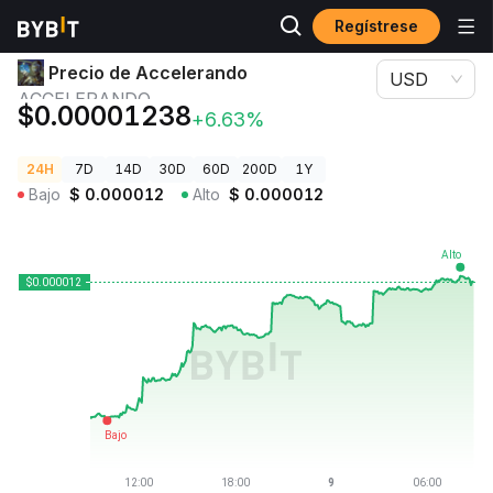
Regístrese
Precios de Criptomonedas
Precio de Accelerando ACCELERANDO
Precio de Accelerando
USD
ACCELERANDO
$0.00001238
+6.63%
24H
7D
14D
30D
60D
200D
1Y
Bajo
$
0.000012
Alto
$
0.000012