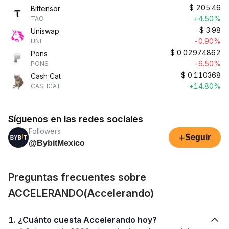
$
205.46
Bittensor
+4.50%
TAO
$
3.98
Uniswap
-0.90%
UNI
$
0.02974862
Pons
-6.50%
PONS
$
0.110368
Cash Cat
+14.80%
CASHCAT
Síguenos en las redes sociales
Followers
+
Seguir
@BybitMexico
Preguntas frecuentes sobre
ACCELERANDO(Accelerando)
1. ¿Cuánto cuesta Accelerando hoy?