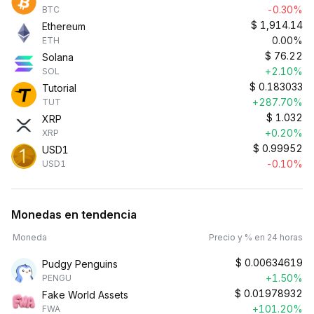
-0.30%
BTC
$
1,914.14
Ethereum
0.00%
ETH
$
76.22
Solana
+2.10%
SOL
$
0.183033
Tutorial
+287.70%
TUT
$
1.032
XRP
+0.20%
XRP
$
0.99952
USD1
-0.10%
USD1
Monedas en tendencia
Moneda
Precio y % en 24 horas
$
0.00634619
Pudgy Penguins
+1.50%
PENGU
$
0.01978932
Fake World Assets
+101.20%
FWA