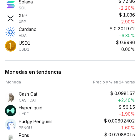
$
72.86
Solana
-2.20%
SOL
$
1.036
XRP
-2.90%
XRP
$
0.201972
Cardano
+6.30%
ADA
$
0.9996
USD1
0.00%
USD1
Monedas en tendencia
Moneda
Precio y % en 24 horas
$
0.098157
Cash Cat
+2.40%
CASHCAT
$
56.15
Hyperliquid
-1.90%
HYPE
$
0.00602402
Pudgy Penguins
-1.60%
PENGU
$
0.02088015
Pons