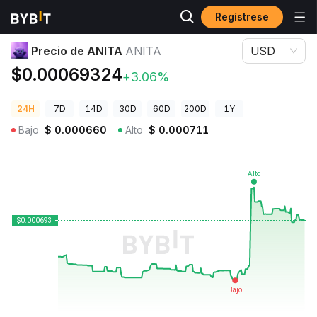
Regístrese
Precios de Criptomonedas
Precio de ANITA ANITA
Precio de ANITA
ANITA
USD
$0.00069324
+3.06%
24H
7D
14D
30D
60D
200D
1Y
Bajo
$
0.000660
Alto
$
0.000711