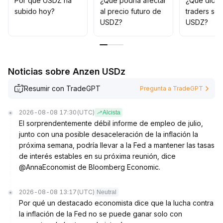
Por qué USDZ ha
¿Qué podría afectar
¿Qué dicen
los máximos y mínimos de los últimos 30 días), se
subido hoy?
al precio futuro de
traders so
puede ajustar dinámicamente la posición en
USDZ?
USDZ?
consecuencia
.
Por ahora, se recomienda participar en el corto plazo y
mantenerse cauteloso
.
Noticias sobre Anzen USDz
Resumir con TradeGPT
Pregunta a TradeGPT
2026-08-08 17:30
(UTC)
Alcista
El sorprendentemente débil informe de empleo de julio,
junto con una posible desaceleración de la inflación la
próxima semana, podría llevar a la Fed a mantener las tasas
de interés estables en su próxima reunión, dice
@AnnaEconomist de Bloomberg Economic.
2026-08-08 13:17
(UTC)
Neutral
Por qué un destacado economista dice que la lucha contra
la inflación de la Fed no se puede ganar solo con