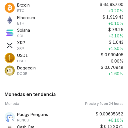
$
64,987.00
Bitcoin
+0.20%
BTC
$
1,919.43
Ethereum
+0.10%
ETH
$
76.25
Solana
+3.10%
SOL
$
1.043
XRP
+1.80%
XRP
$
0.999405
USD1
0.00%
USD1
$
0.070948
Dogecoin
+1.60%
DOGE
Monedas en tendencia
Moneda
Precio y % en 24 horas
$
0.00635852
Pudgy Penguins
+6.10%
PENGU
$
0.122071
Cash Cat