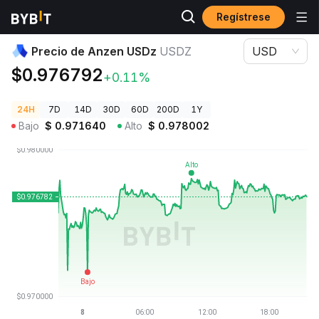
Regístrese
Precios de Criptomonedas
Precio de Anzen USDz USDZ
Precio de Anzen USDz
USDZ
USD
$0.976792
+0.11%
24H
7D
14D
30D
60D
200D
1Y
Bajo
$
0.971640
Alto
$
0.978002