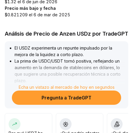
$1.32 el 6 de jun de 2026
Precio más bajo y fecha
$0.821209 el 6 de mar de 2025
Análisis de Precio de Anzen USDz por TradeGPT
El USDZ experimenta un repunte impulsado por la
mejora de la liquidez a corto plazo
.
La prima de USDC/USDT tornó positiva, reflejando un
aumento en la demanda de stablecoins en dólares, lo
que sugiere una posible recuperación técnica a corto
plazo
.
Sin embargo, a mediano y largo plazo, la estructura
Echa un vistazo al mercado de hoy en segundos
interna diverge y la presión vendedora tendencial
Pregunta a TradeGPT
persiste, por lo que los precios continúan oscilando en
un rango y la tendencia bajista sigue presente
.
Se recomienda vigilar los cambios en el volumen de
operaciones y la volatilidad
.
Si posteriormente hay una ruptura significativa a través
de los niveles clave (se sugiere tomar como referencia