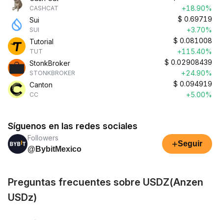
+18.90%
CASHCAT
$
0.69719
Sui
+3.70%
SUI
$
0.081008
Tutorial
+115.40%
TUT
$
0.02908439
StonkBroker
+24.90%
STONKBROKER
$
0.094919
Canton
+5.00%
CC
Síguenos en las redes sociales
Followers
+
Seguir
@BybitMexico
Preguntas frecuentes sobre USDZ(Anzen
USDz)