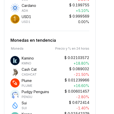
$
0.199755
Cardano
+5.10%
ADA
$
0.999569
USD1
0.00%
USD1
Monedas en tendencia
Moneda
Precio y % en 24 horas
$
0.02103572
Kamino
+18.80%
KMNO
$
0.089032
Cash Cat
-21.50%
CASHCAT
$
0.01239966
Plume
+16.60%
PLUME
$
0.00601457
Pudgy Penguins
-2.80%
PENGU
$
0.672414
Sui
-1.40%
SUI
$
0.02542379