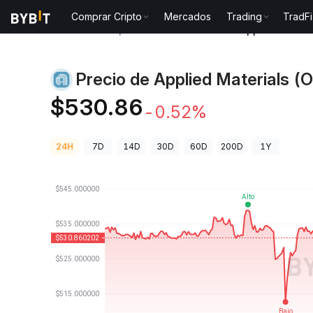
Comprar Cripto
Mercados
Trading
TradFi
Precios de Criptomonedas
Precio de Applied Mate
Precio de Applied Materials (
AMATON
$530.86
-0.52%
24H
7D
14D
30D
60D
200D
1Y