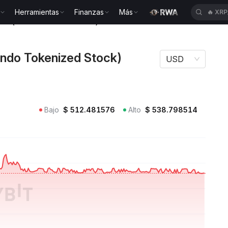
Herramientas
Finanzas
Más
🔥
ACE
rials (Ondo Tokenized Stock) AMATON
Ondo Tokenized Stock)
USD
Bajo
$
512.481576
Alto
$
538.798514