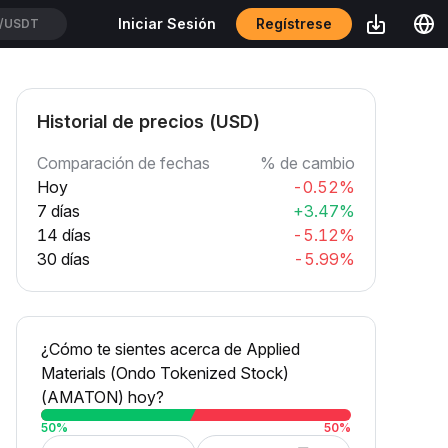
Regístrese
Iniciar Sesión
USDT
Historial de precios (USD)
Comparación de fechas
% de cambio
Hoy
-0.52%
7 días
+3.47%
14 días
-5.12%
30 días
-5.99%
¿Cómo te sientes acerca de Applied
Materials (Ondo Tokenized Stock)
(AMATON) hoy?
50
%
50
%