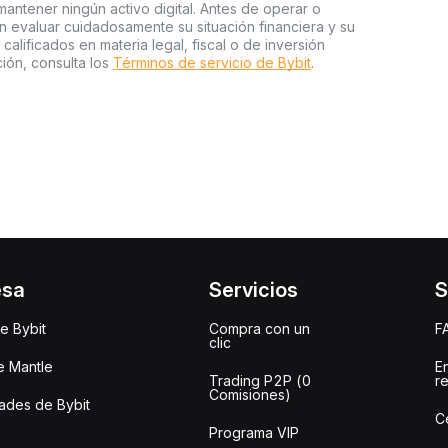
ntener ningún activo digital. Antes de operar o
an evaluar cuidadosamente su situación financiera y su
 calificados en materia legal, fiscal o de inversión
ión, consulta los
Términos de servicio de Bybit
.
esa
Servicios
S
e Bybit
Compra con un
F
clic
e Mantle
E
Trading P2P (0
r
Comisiones)
des de Bybit
C
Programa VIP