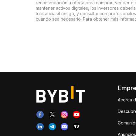
recomendación u oferta para comprar, vender o ma
mantener activos digitales, los inversores deberí
tolerancia al riesgo, y consultar con profesionales
cuando sea necesario. Para obtener más informac
Empr
Acerca d
Descubr
Comunida
Anuncios