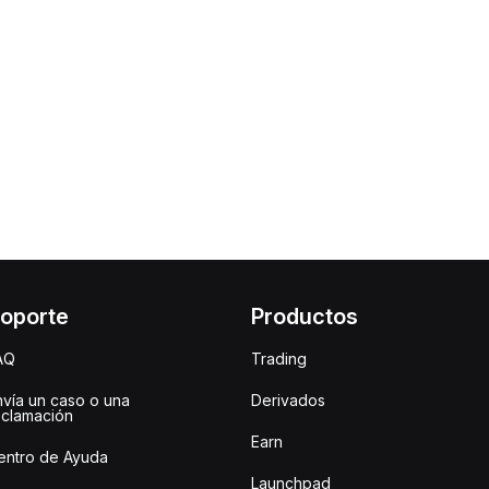
oporte
Productos
AQ
Trading
nvía un caso o una
Derivados
eclamación
Earn
entro de Ayuda
Launchpad