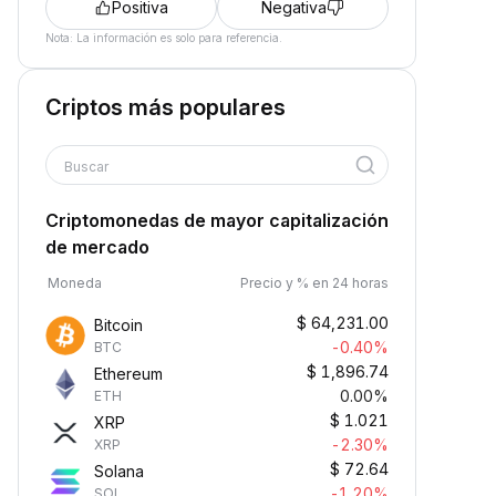
Positiva
Negativa
Nota: La información es solo para referencia.
Criptos más populares
Buscar
Criptomonedas de mayor capitalización
de mercado
Moneda
Precio y % en 24 horas
$
64,231.00
Bitcoin
-0.40%
BTC
$
1,896.74
Ethereum
0.00%
ETH
$
1.021
XRP
-2.30%
XRP
$
72.64
Solana
-1.20%
SOL