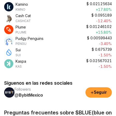
$
0.02125634
Kamino
+17.80%
KMNO
$
0.095189
Cash Cat
-12.40%
CASHCAT
$
0.01246102
Plume
+15.80%
PLUME
$
0.00599443
Pudgy Penguins
-3.40%
PENGU
$
0.675739
Sui
-1.50%
SUI
$
0.02567021
Kaspa
-1.50%
KAS
Síguenos en las redes sociales
Followers
+
Seguir
@BybitMexico
Preguntas frecuentes sobre $BLUE(blue on