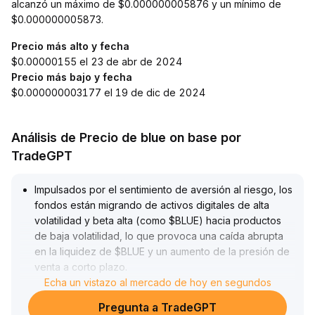
alcanzó un máximo de $0.000000005876 y un mínimo de
$0.000000005873.
Precio más alto y fecha
$0.00000155 el 23 de abr de 2024
Precio más bajo y fecha
$0.000000003177 el 19 de dic de 2024
Análisis de Precio de blue on base por
TradeGPT
Impulsados por el sentimiento de aversión al riesgo, los
fondos están migrando de activos digitales de alta
volatilidad y beta alta (como $BLUE) hacia productos
de baja volatilidad, lo que provoca una caída abrupta
en la liquidez de $BLUE y un aumento de la presión de
venta a corto plazo
.
Dado que la preferencia por el riesgo del mercado se
Echa un vistazo al mercado de hoy en segundos
está contrayendo rápidamente, se recomienda
Pregunta a TradeGPT
mantener una posición defensiva en $BLUE en este