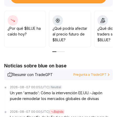
momento
.
A corto plazo, se debe monitorear la validez del
soporte en $0
.
09; si se rompe, es necesario ejecutar un stop-loss de
manera decisiva y esperar a que se recupere la prima
¿Por qué $BLUE ha
¿Qué podría afectar
¿Qué dicen
de riesgo de mercado antes de tomar nuevas
caído hoy?
al precio futuro de
traders so
posiciones
.
$BLUE?
$BLUE?
Noticias sobre blue on base
Resumir con TradeGPT
Pregunta a TradeGPT
2026-08-07 00:05
(UTC)
Neutral
Un yen 'armado': Cómo la intervención EE.UU.-Japón
puede remodelar los mercados globales de divisas
2026-08-07 00:00
(UTC)
Bajista