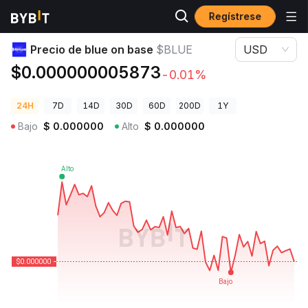
Regístrese
Precios de Criptomonedas
Precio de blue on base $BLUE
Precio de blue on base
$BLUE
USD
$0.000000005873
-0.01%
24H
7D
14D
30D
60D
200D
1Y
Bajo
$
0.000000
Alto
$
0.000000