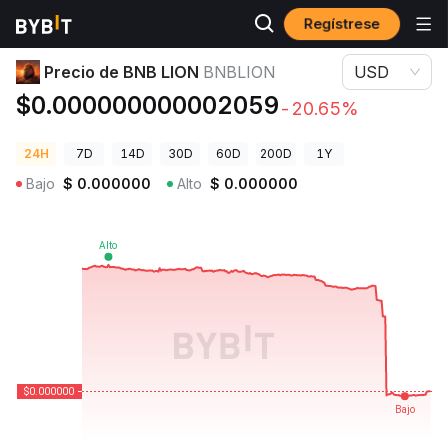
Regístrese
Precios de Criptomonedas
Precio de BNB LION BNBLION
Precio de BNB LION
BNBLION
USD
$0.000000000002059
-20.65%
24H
7D
14D
30D
60D
200D
1Y
Bajo
$
0.000000
Alto
$
0.000000