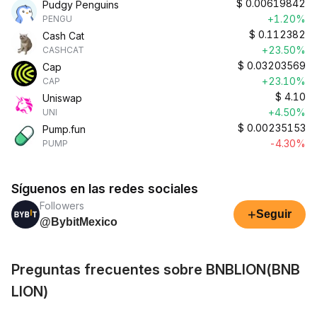
$
0.00619842
Pudgy Penguins
+1.20%
PENGU
$
0.112382
Cash Cat
+23.50%
CASHCAT
$
0.03203569
Cap
+23.10%
CAP
$
4.10
Uniswap
+4.50%
UNI
$
0.00235153
Pump.fun
-4.30%
PUMP
Síguenos en las redes sociales
Followers
+
Seguir
@BybitMexico
Preguntas frecuentes sobre BNBLION(BNB
LION)