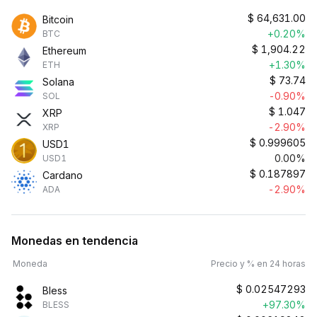
$
64,631.00
Bitcoin
+0.20%
BTC
$
1,904.22
Ethereum
+1.30%
ETH
$
73.74
Solana
-0.90%
SOL
$
1.047
XRP
-2.90%
XRP
$
0.999605
USD1
0.00%
USD1
$
0.187897
Cardano
-2.90%
ADA
Monedas en tendencia
Moneda
Precio y % en 24 horas
$
0.02547293
Bless
+97.30%
BLESS