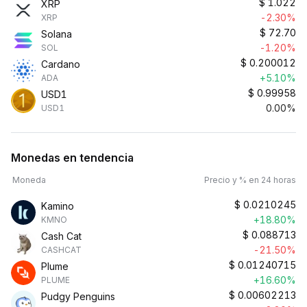
$
1.022
XRP
-2.30%
XRP
$
72.70
Solana
-1.20%
SOL
$
0.200012
Cardano
+5.10%
ADA
$
0.99958
USD1
0.00%
USD1
Monedas en tendencia
Moneda
Precio y % en 24 horas
$
0.0210245
Kamino
+18.80%
KMNO
$
0.088713
Cash Cat
-21.50%
CASHCAT
$
0.01240715
Plume
+16.60%
PLUME
$
0.00602213
Pudgy Penguins