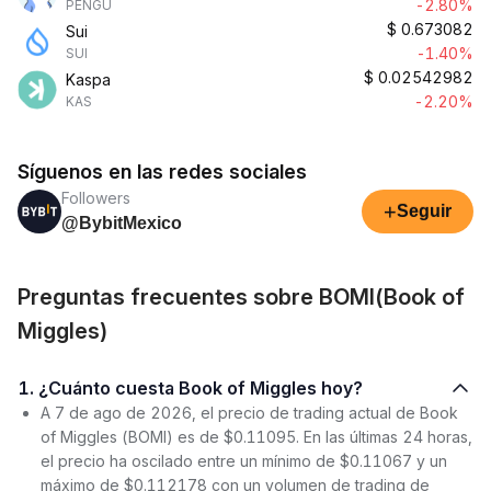
-2.80%
PENGU
$
0.673082
Sui
-1.40%
SUI
$
0.02542982
Kaspa
-2.20%
KAS
Síguenos en las redes sociales
Followers
+
Seguir
@BybitMexico
Preguntas frecuentes sobre BOMI(Book of
Miggles)
1. ¿Cuánto cuesta Book of Miggles hoy?
A 7 de ago de 2026, el precio de trading actual de Book
of Miggles (BOMI) es de $0.11095. En las últimas 24 horas,
el precio ha oscilado entre un mínimo de $0.11067 y un
máximo de $0.112178 con un volumen de trading de