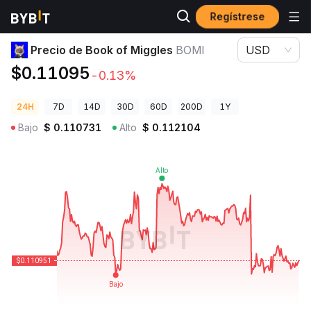
Regístrese
Precios de Criptomonedas
Precio de Book of Miggles BOMI
Precio de Book of Miggles
BOMI
USD
$0.11095
-0.13%
24H
7D
14D
30D
60D
200D
1Y
Bajo
$
0.110731
Alto
$
0.112104