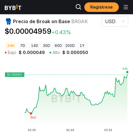
Regístrese
Precios de Criptomonedas
Precio de Broak on Base BROAK
Precio de Broak on Base
BROAK
USD
$0.00004959
+0.43%
24H
7D
14D
30D
60D
200D
1Y
Bajo
$
0.000049
Alto
$
0.000050