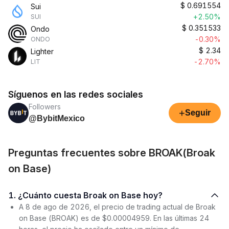
$
0.691554
Sui
+2.50%
SUI
$
0.351533
Ondo
-0.30%
ONDO
$
2.34
Lighter
-2.70%
LIT
Síguenos en las redes sociales
Followers
+
Seguir
@BybitMexico
Preguntas frecuentes sobre BROAK(Broak
on Base)
1. ¿Cuánto cuesta Broak on Base hoy?
A 8 de ago de 2026, el precio de trading actual de Broak
on Base (BROAK) es de $0.00004959. En las últimas 24