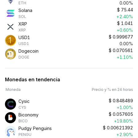
0.00%
ETH
$
75.44
Solana
+2.40%
SOL
$
1.041
XRP
+0.60%
XRP
$
0.999677
USD1
0.00%
USD1
$
0.070561
Dogecoin
+1.10%
DOGE
Monedas en tendencia
Moneda
Precio y % en 24 horas
$
0.848489
Cysic
+1.00%
CYS
$
0.057605
Biconomy
+19.80%
BICO
$
0.00621392
Pudgy Penguins
+2.90%
PENGU