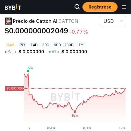
Regístrese
Precios de Criptomonedas
Precio de Catton AI CATTON
Precio de Catton AI
CATTON
USD
$0.000000002049
-0.77%
24H
7D
14D
30D
60D
200D
1Y
Bajo
$
0.000000
Alto
$
0.000000