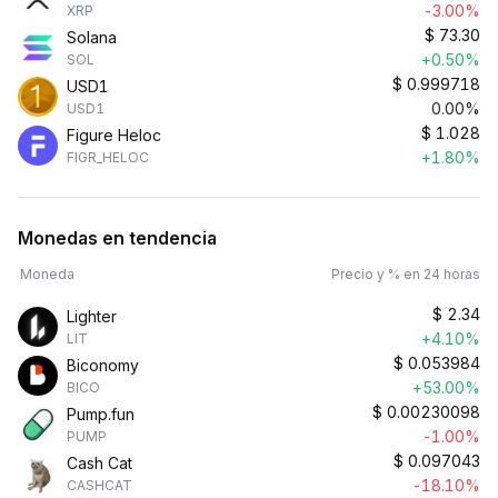
-3.00%
XRP
$
73.30
Solana
+0.50%
SOL
$
0.999718
USD1
0.00%
USD1
$
1.028
Figure Heloc
+1.80%
FIGR_HELOC
Monedas en tendencia
Moneda
Precio y % en 24 horas
$
2.34
Lighter
+4.10%
LIT
$
0.053984
Biconomy
+53.00%
BICO
$
0.00230098
Pump.fun
-1.00%
PUMP
$
0.097043
Cash Cat
-18.10%
CASHCAT