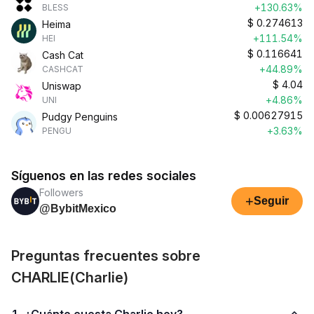
+130.63%
BLESS
$
0.274613
Heima
+111.54%
HEI
$
0.116641
Cash Cat
+44.89%
CASHCAT
$
4.04
Uniswap
+4.86%
UNI
$
0.00627915
Pudgy Penguins
+3.63%
PENGU
Síguenos en las redes sociales
Followers
+
Seguir
@BybitMexico
Preguntas frecuentes sobre
CHARLIE(Charlie)