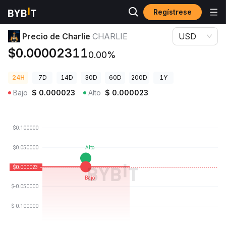
Regístrese
Precios de Criptomonedas
Precio de Charlie CHARLIE
Precio de Charlie
CHARLIE
USD
$0.00002311
0.00%
24H
7D
14D
30D
60D
200D
1Y
Bajo
$
0.000023
Alto
$
0.000023