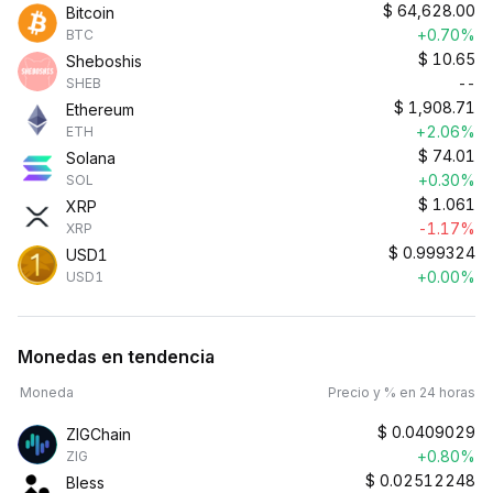
$
64,628.00
Bitcoin
+0.70%
BTC
$
10.65
Sheboshis
--
SHEB
$
1,908.71
Ethereum
+2.06%
ETH
$
74.01
Solana
+0.30%
SOL
$
1.061
XRP
-1.17%
XRP
$
0.999324
USD1
+0.00%
USD1
Monedas en tendencia
Moneda
Precio y % en 24 horas
$
0.0409029
ZIGChain
+0.80%
ZIG
$
0.02512248
Bless