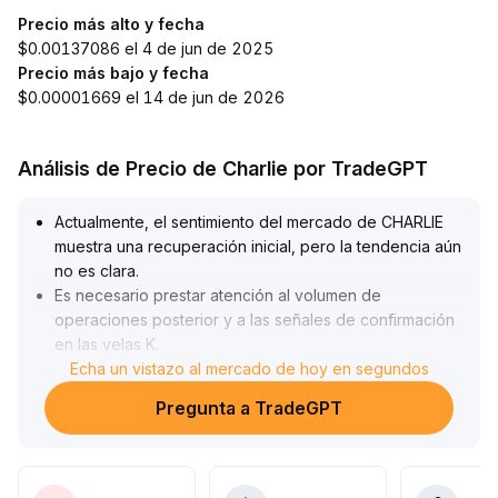
Precio más alto y fecha
$0.00137086 el 4 de jun de 2025
Precio más bajo y fecha
$0.00001669 el 14 de jun de 2026
Análisis de Precio de Charlie por TradeGPT
Actualmente, el sentimiento del mercado de CHARLIE
muestra una recuperación inicial, pero la tendencia aún
no es clara
.
Es necesario prestar atención al volumen de
operaciones posterior y a las señales de confirmación
en las velas K
.
A corto plazo, si el precio supera el nivel clave de
Echa un vistazo al mercado de hoy en segundos
resistencia y va acompañado de un aumento de
Pregunta a TradeGPT
volumen (se recomienda vigilar el rango de $X
.
XX-$X
.
XX), se puede aumentar la posición de forma
moderada, pero si encuentra resistencia y retrocede,