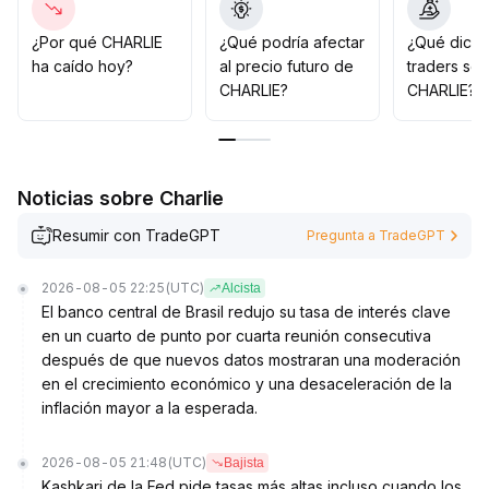
se debe detener la pérdida decisivamente para evitar
el riesgo de una falsa ruptura
.
¿Por qué CHARLIE
¿Qué podría afectar
¿Qué dicen
Para una asignación a largo plazo, es fundamental
ha caído hoy?
al precio futuro de
traders so
monitorear de cerca los flujos de capital y los datos en
CHARLIE?
CHARLIE?
cadena, ajustando dinámicamente la posición para
garantizar un estricto control de riesgos
.
Noticias sobre Charlie
Resumir con TradeGPT
Pregunta a TradeGPT
2026-08-05 22:25
(UTC)
Alcista
El banco central de Brasil redujo su tasa de interés clave
en un cuarto de punto por cuarta reunión consecutiva
después de que nuevos datos mostraran una moderación
en el crecimiento económico y una desaceleración de la
inflación mayor a la esperada.
2026-08-05 21:48
(UTC)
Bajista
Kashkari de la Fed pide tasas más altas incluso cuando los