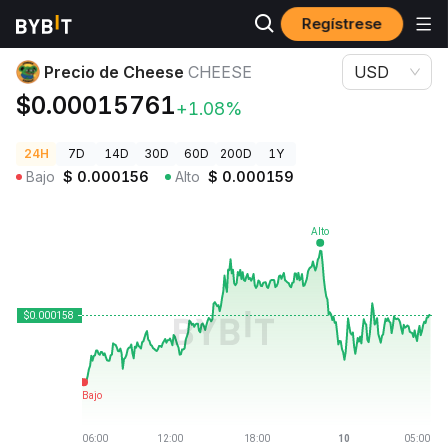
Regístrese
Precios de Criptomonedas
Precio de Cheese CHEESE
Precio de Cheese
CHEESE
USD
$0.00015761
+1.08%
24H
7D
14D
30D
60D
200D
1Y
Bajo
$
0.000156
Alto
$
0.000159