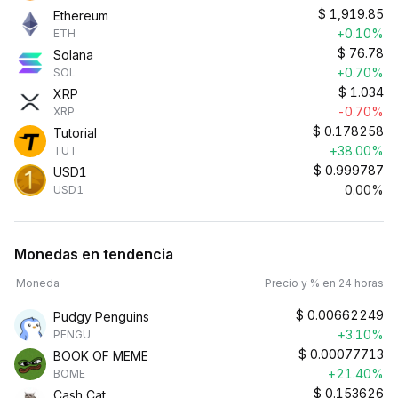
$
1,919.85
Ethereum
+0.10%
ETH
$
76.78
Solana
+0.70%
SOL
$
1.034
XRP
-0.70%
XRP
$
0.178258
Tutorial
+38.00%
TUT
$
0.999787
USD1
0.00%
USD1
Monedas en tendencia
Moneda
Precio y % en 24 horas
$
0.00662249
Pudgy Penguins
+3.10%
PENGU
$
0.00077713
BOOK OF MEME
+21.40%
BOME
$
0.153626
Cash Cat