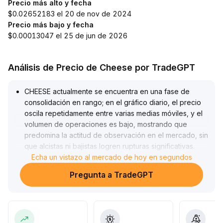
Precio más alto y fecha
$0.02652183 el 20 de nov de 2024
Precio más bajo y fecha
$0.00013047 el 25 de jun de 2026
Análisis de Precio de Cheese por TradeGPT
CHEESE actualmente se encuentra en una fase de
consolidación en rango; en el gráfico diario, el precio
oscila repetidamente entre varias medias móviles, y el
volumen de operaciones es bajo, mostrando que
predomina la actitud de observación en el mercado, sin
que alcistas ni bajistas logren rupturas significativas
.
Dado que el sentimiento alcista mejora marginalmente
Echa un vistazo al mercado de hoy en segundos
pero los datos básicos son limitados, se recomienda
Pregunta a TradeGPT
una estrategia a corto plazo de comprar en la parte
baja y vender en la parte alta dentro del rango de 0
.
85~1
.
10; tras romper 1
.
12 se puede aumentar posición siguiendo la tendencia
.