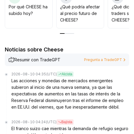
El valor de la asignación a mediano y largo plazo radica
Por qué CHEESE ha
¿Qué podría afectar
¿Qué dicen
en seguir monitoreando los fundamentos del proyecto
subido hoy?
al precio futuro de
traders so
y el progreso en su implementación, evaluando
CHEESE?
CHEESE?
dinámicamente y priorizando una estrategia prudente
.
Noticias sobre Cheese
Resumir con TradeGPT
Pregunta a TradeGPT
2026-08-10 04:35
(UTC)
Alcista
Las acciones y monedas de mercados emergentes
subieron al inicio de una nueva semana, ya que las
expectativas de aumentos en las tasas de interés de la
Reserva Federal disminuyeron tras el informe de empleo
en EE.UU. del viernes, que fue inesperadamente débil.
2026-08-10 04:24
(UTC)
Bajista
El franco suizo cae mientras la demanda de refugio seguro