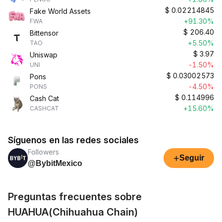
$
0.02214845
Fake World Assets
+91.30%
FWA
$
206.40
Bittensor
+5.50%
TAO
$
3.97
Uniswap
-1.50%
UNI
$
0.03002573
Pons
-4.50%
PONS
$
0.114996
Cash Cat
+15.60%
CASHCAT
Síguenos en las redes sociales
Followers
+
Seguir
@BybitMexico
Preguntas frecuentes sobre
HUAHUA(Chihuahua Chain)