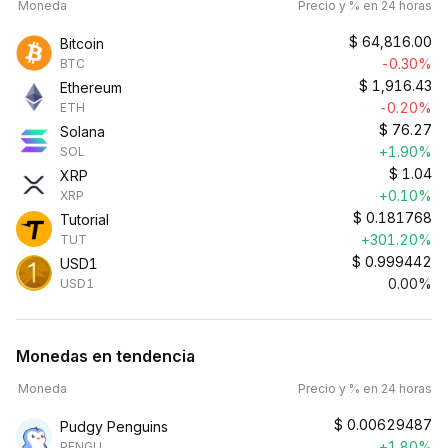
Moneda
Precio y % en 24 horas
$
64,816.00
Bitcoin
-0.30%
BTC
$
1,916.43
Ethereum
-0.20%
ETH
$
76.27
Solana
+1.90%
SOL
$
1.04
XRP
+0.10%
XRP
$
0.181768
Tutorial
+301.20%
TUT
$
0.999442
USD1
0.00%
USD1
Monedas en tendencia
Moneda
Precio y % en 24 horas
$
0.00629487
Pudgy Penguins
+1.80%
PENGU