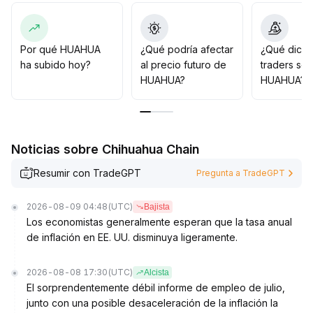
0160 USD, y realizar compras de manera organizada y
gradual
.
Asimismo, es fundamental establecer estrictos límites de
stop loss y toma de ganancia, monitorear
Por qué HUAHUA
¿Qué podría afectar
¿Qué dicen
continuamente el volumen de transacciones y el
ha subido hoy?
al precio futuro de
traders so
comportamiento en zonas clave, aprovechar
HUAHUA?
HUAHUA?
oportunidades estructurales y protegerse ante cambios
inesperados, para lograr un equilibrio dinámico entre
riesgo y beneficio
.
Noticias sobre Chihuahua Chain
Resumir con TradeGPT
Pregunta a TradeGPT
2026-08-09 04:48
(UTC)
Bajista
Los economistas generalmente esperan que la tasa anual
de inflación en EE. UU. disminuya ligeramente.
2026-08-08 17:30
(UTC)
Alcista
El sorprendentemente débil informe de empleo de julio,
junto con una posible desaceleración de la inflación la