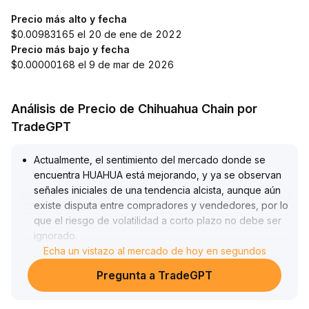
Precio más alto y fecha
$0.00983165 el 20 de ene de 2022
Precio más bajo y fecha
$0.00000168 el 9 de mar de 2026
Análisis de Precio de Chihuahua Chain por
TradeGPT
Actualmente, el sentimiento del mercado donde se
encuentra HUAHUA está mejorando, y ya se observan
señales iniciales de una tendencia alcista, aunque aún
existe disputa entre compradores y vendedores, por lo
que el riesgo de volatilidad a corto plazo no debe ser
ignorado
.
Se recomienda a los inversionistas seguir la tendencia
Echa un vistazo al mercado de hoy en segundos
principal, enfocándose en la confirmación de la misma
Pregunta a TradeGPT
dentro del rango de $0
.
0130 a $0
.