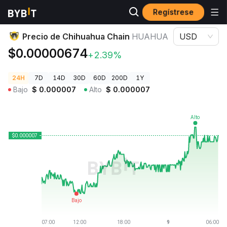
Regístrese
Precios de Criptomonedas
Precio de Chihuahua Chain HUAHUA
Precio de Chihuahua Chain
HUAHUA
USD
$0.00000674
+2.39%
24H
7D
14D
30D
60D
200D
1Y
Bajo
$
0.000007
Alto
$
0.000007