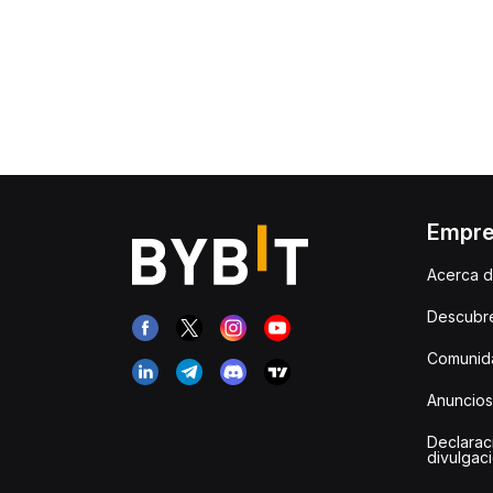
Empr
Acerca d
Descubr
Comunida
Anuncios
Declarac
divulgac