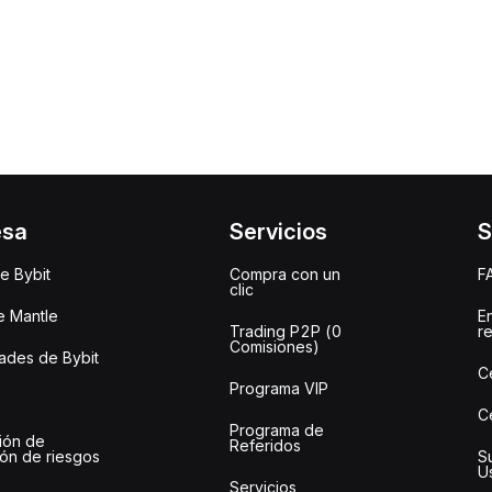
esa
Servicios
S
e Bybit
Compra con un
F
clic
e Mantle
E
Trading P2P (0
r
Comisiones)
des de Bybit
C
Programa VIP
C
Programa de
ión de
Referidos
ión de riesgos
S
U
Servicios