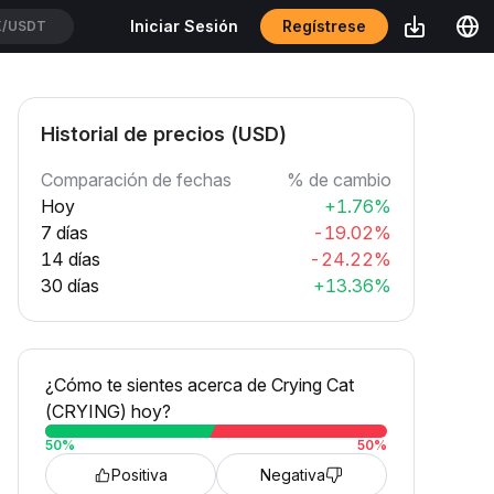
Regístrese
Iniciar Sesión
K/USDT
Historial de precios (USD)
Comparación de fechas
% de cambio
Hoy
+1.76%
7 días
-19.02%
14 días
-24.22%
30 días
+13.36%
¿Cómo te sientes acerca de Crying Cat
(CRYING) hoy?
50
%
50
%
Positiva
Negativa