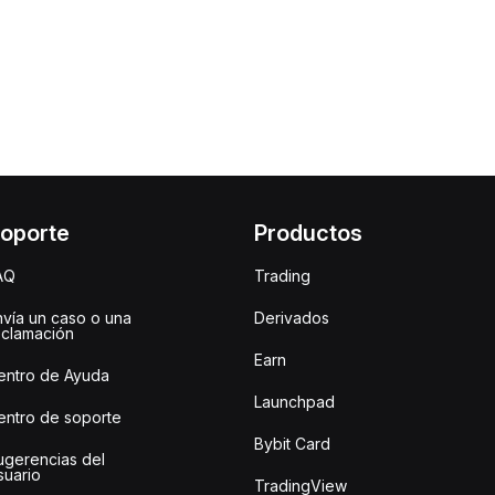
oporte
Productos
AQ
Trading
nvía un caso o una
Derivados
eclamación
Earn
entro de Ayuda
Launchpad
entro de soporte
Bybit Card
ugerencias del
suario
TradingView