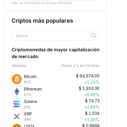
Nota: La información es solo para referencia.
Criptos más populares
Buscar
Criptomonedas de mayor capitalización
de mercado
Moneda
Precio y % en 24 horas
$
64,974.00
Bitcoin
+1.10%
BTC
$
1,916.36
Ethereum
+0.60%
ETH
$
74.73
Solana
+2.80%
SOL
$
1.034
XRP
+1.00%
XRP
$
0.9999
USD1