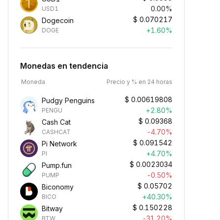
0.00%
USD1
$
0.070217
Dogecoin
+1.60%
DOGE
Monedas en tendencia
Moneda
Precio y % en 24 horas
$
0.00619808
Pudgy Penguins
+2.80%
PENGU
$
0.09368
Cash Cat
-4.70%
CASHCAT
$
0.091542
Pi Network
+4.70%
PI
$
0.0023034
Pump.fun
-0.50%
PUMP
$
0.05702
Biconomy
+40.30%
BICO
$
0.150228
Bitway
-31.20%
BTW