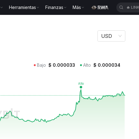
Herramientas
Finanzas
Más
🔥
LIN
RYING
USD
Bajo
$
0.000033
Alto
$
0.000034