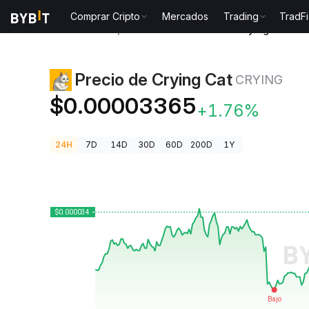
Comprar Cripto
Mercados
Trading
TradFi
Precios de Criptomonedas
Precio de Crying Cat C
Precio de Crying Cat
CRYING
$0.00003365
+1.76%
24H
7D
14D
30D
60D
200D
1Y