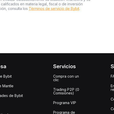
 calificados en materia legal, fiscal o de inversión
ión, consulta los
Términos de servicio de Bybit
.
esa
Servicios
S
e Bybit
Compra con un
F
clic
e Mantle
E
Trading P2P (0
r
Comisiones)
des de Bybit
C
Programa VIP
C
Programa de