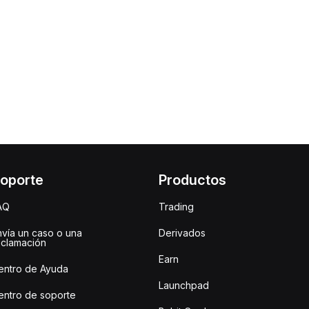
oporte
Productos
AQ
Trading
nvía un caso o una
Derivados
eclamación
Earn
entro de Ayuda
Launchpad
entro de soporte