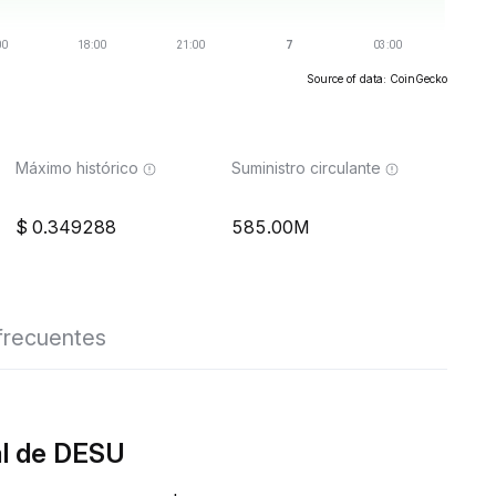
Source of data: CoinGecko
Máximo histórico
Suministro circulante
0.349288
585.00M
frecuentes
al de DESU