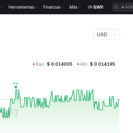
Herramientas
Finanzas
Más
🔥
ACE
USD
Bajo
$
0.014005
Alto
$
0.014195