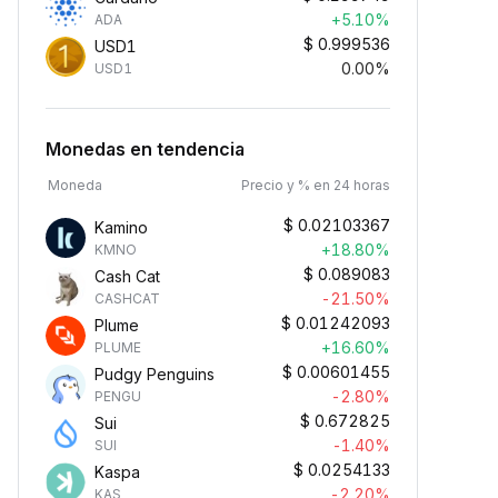
+5.10%
ADA
$
0.999536
USD1
0.00%
USD1
Monedas en tendencia
Moneda
Precio y % en 24 horas
$
0.02103367
Kamino
+18.80%
KMNO
$
0.089083
Cash Cat
-21.50%
CASHCAT
$
0.01242093
Plume
+16.60%
PLUME
$
0.00601455
Pudgy Penguins
-2.80%
PENGU
$
0.672825
Sui
-1.40%
SUI
$
0.0254133
Kaspa
-2.20%
KAS