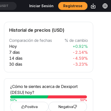
Regístrese
Iniciar Sesión
USDT
Historial de precios (USD)
Comparación de fechas
% de cambio
Hoy
+0.92%
7 días
-2.14%
14 días
-4.59%
30 días
-3.23%
¿Cómo te sientes acerca de Dexsport
(DESU) hoy?
50
%
50
%
Positiva
Negativa