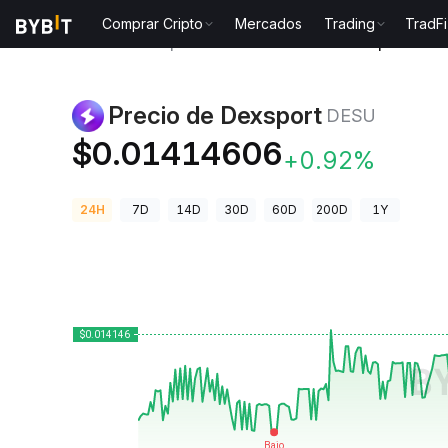
Comprar Cripto
Mercados
Trading
TradFi
Precios de Criptomonedas
Precio de Dexsport DESU
Precio de Dexsport
DESU
$0.01414606
+0.92%
24H
7D
14D
30D
60D
200D
1Y