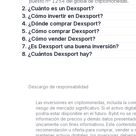
puesto nº 1254 del global de criptomonedas.
2. ¿Cuánto es un Dexsport?
3. ¿Cómo invertir en Dexsport?
4. ¿Dónde comprar Dexsport?
5. ¿Cómo comprar Dexsport?
6. ¿Cómo vender Dexsport?
7. ¿Es Dexsport una buena inversión?
8. ¿Cuántos Dexsport hay?
Descargo de responsabilidad
Las inversiones en criptomonedas, incluida la comp
riesgo de mercado significativo. Si el activo digi
podría estar disponible en el futuro. Bybit no se r
información de precios y demás datos presentado
únicamente con fines informativos. Este contenido
recomendación u oferta para comprar, vender o ma
mantener activos digitales, los inversores deberí