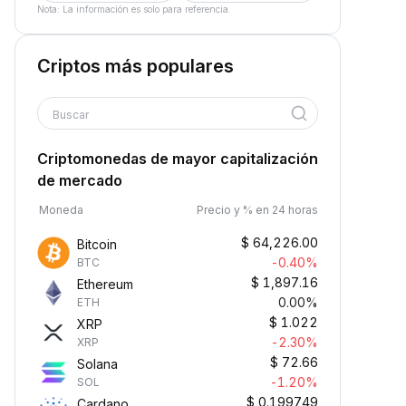
Nota: La información es solo para referencia.
Criptos más populares
Buscar
Criptomonedas de mayor capitalización
de mercado
Moneda
Precio y % en 24 horas
$
64,226.00
Bitcoin
-0.40%
BTC
$
1,897.16
Ethereum
0.00%
ETH
$
1.022
XRP
-2.30%
XRP
$
72.66
Solana
-1.20%
SOL
$
0.199749
Cardano