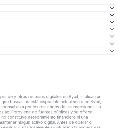
ra de y otros recursos digitales en Bybit, implican un
tal que buscas no está disponible actualmente en Bybit,
esponsabiliza por los resultados de las inversiones. La
s aquí proviene de fuentes públicas y se ofrece
 no constituye asesoramiento financiero ni una
ntener ningún activo digital. Antes de operar o
an evaluar cuidadosamente su situación financiera y su