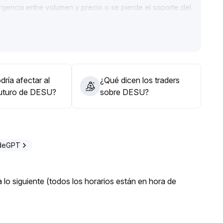
ergencia entre volumen y precio o se pierde el soporte del
ar dinámicamente la exposición al riesgo
.
ría afectar al
¿Qué dicen los traders
futuro de DESU?
sobre DESU?
adeGPT
lo siguiente (todos los horarios están en hora de