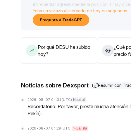
incrementar agresivamente la posición; si hay div
Echa un vistazo al mercado de hoy en segundos
rango inferior, se debe reducir la posición y ajust
Pregunta a TradeGPT
Por qué DESU ha subido
¿Qué pod
hoy?
precio 
Noticias sobre Dexsport
Resumir con Tr
2026-08-07 04:31
(UTC)
Neutral
Recordatorio: Por favor, preste mucha atención a 
Pekín).
2026-08-07 04:29
(UTC)
Bajista