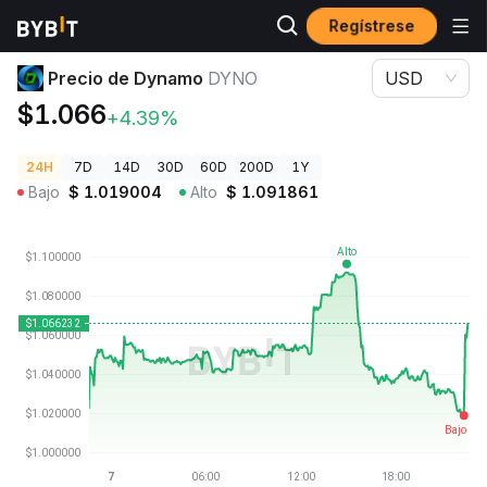
Regístrese
Precios de Criptomonedas
Precio de Dynamo DYNO
Precio de Dynamo
DYNO
USD
$1.066
+4.39%
24H
7D
14D
30D
60D
200D
1Y
Bajo
$
1.019004
Alto
$
1.091861