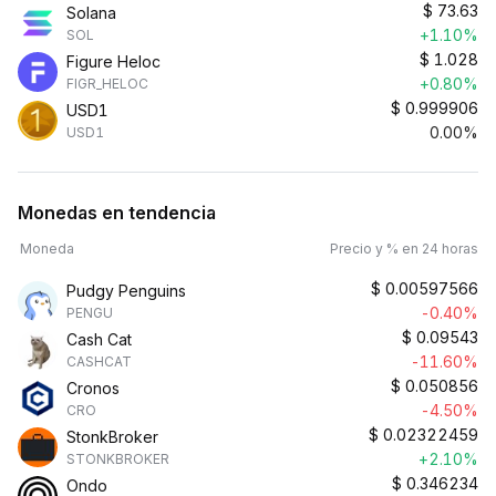
$
73.63
Solana
+1.10%
SOL
$
1.028
Figure Heloc
+0.80%
FIGR_HELOC
$
0.999906
USD1
0.00%
USD1
Monedas en tendencia
Moneda
Precio y % en 24 horas
$
0.00597566
Pudgy Penguins
-0.40%
PENGU
$
0.09543
Cash Cat
-11.60%
CASHCAT
$
0.050856
Cronos
-4.50%
CRO
$
0.02322459
StonkBroker
+2.10%
STONKBROKER
$
0.346234
Ondo