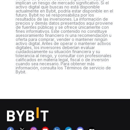
implican un riesgo de mercado significativo. Si el
activo digital que buscas no está disponible
actualmente en Bybit, podría estar disponible en el
futuro. Bybit no se responsabiliza por los
resultados de las inversiones. La información de
precios y demás datos presentados aquí proviene
de fuentes públicas y se ofrece únicamente con
fines informativos. Este contenido no constituye
asesoramiento financiero ni una recomendación u
oferta para comprar, vender o mantener ningún
activo digital. Antes de operar o mantener activos
digitales, los inversores deberían evaluar
cuidadosamente su situación financiera y su
tolerancia al riesgo, y consultar con profesionales
calificados en materia legal, fiscal o de inversión
cuando sea necesario. Para obtener más
información, consulta los Términos de servicio de
Bybit.