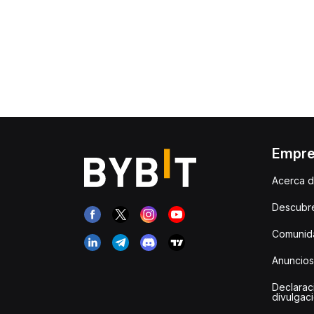
Empr
Acerca d
Descubr
Comunida
Anuncios
Declarac
divulgac