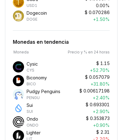
0.00%
USD1
$
0.070286
Dogecoin
+1.50%
DOGE
Monedas en tendencia
Moneda
Precio y % en 24 horas
$
1.15
Cysic
+52.70%
CYS
$
0.057079
Biconomy
+31.80%
BICO
$
0.00617198
Pudgy Penguins
+2.40%
PENGU
$
0.693301
Sui
+2.90%
SUI
$
0.353873
Ondo
+0.90%
ONDO
$
2.31
Lighter
-2.20%
LIT