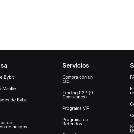
esa
Servicios
S
e Bybit
Compra con un
F
clic
e Mantle
E
Trading P2P (0
r
Comisiones)
des de Bybit
C
Programa VIP
C
Programa de
ión de
Referidos
ión de riesgos
S
U