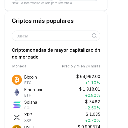
Nota: La información es solo para referencia.
Criptos más populares
Buscar
Criptomonedas de mayor capitalización
de mercado
Moneda
Precio y % en 24 horas
$
64,962.00
Bitcoin
+1.10%
BTC
$
1,918.01
Ethereum
+0.80%
ETH
$
74.82
Solana
+2.50%
SOL
$
1.035
XRP
+0.70%
XRP
$
0.999874
USD1