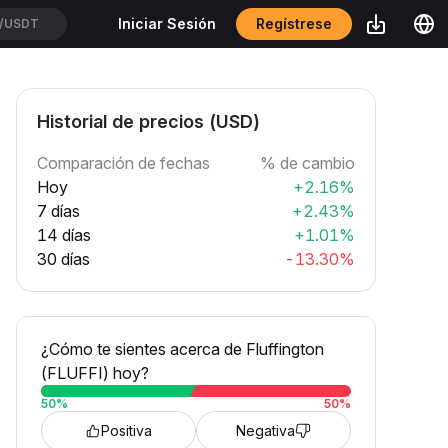
Regístrese
Iniciar Sesión
IUSDT
Historial de precios (USD)
Comparación de fechas
% de cambio
Hoy
+2.16%
7 días
+2.43%
14 días
+1.01%
30 días
-13.30%
¿Cómo te sientes acerca de Fluffington
(FLUFFI) hoy?
50
%
50
%
Positiva
Negativa