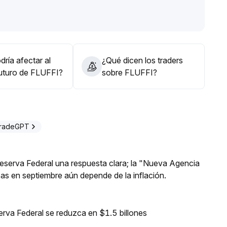
trada continua de capital, existe el riesgo de una
o es mantener la observación y ajustar dinámicamente la
ado
.
ría afectar al
¿Qué dicen los traders
futuro de FLUFFI?
sobre FLUFFI?
TradeGPT
 Reserva Federal una respuesta clara; la "Nueva Agencia
asas en septiembre aún depende de la inflación.
erva Federal se reduzca en $1.5 billones