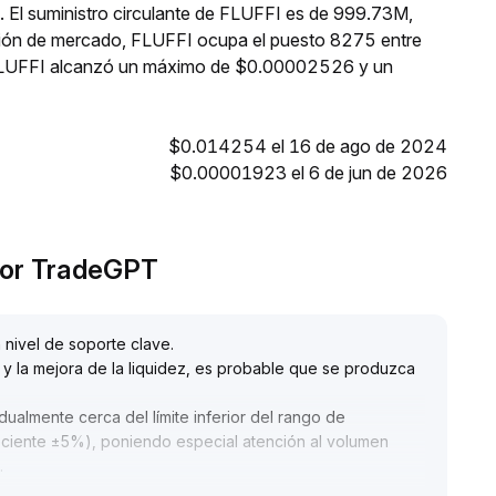
. El suministro circulante de FLUFFI es de 999.73M,
ción de mercado, FLUFFI ocupa el puesto 8275 entre
, FLUFFI alcanzó un máximo de $0.00002526 y un
$0.014254 el 16 de ago de 2024
$0.00001923 el 6 de jun de 2026
 por TradeGPT
n nivel de soporte clave
.
 y la mejora de la liquidez, es probable que se produzca
dualmente cerca del límite inferior del rango de
reciente ±5%), poniendo especial atención al volumen
.
atos en cadena aún no muestran una mejora significativa
.