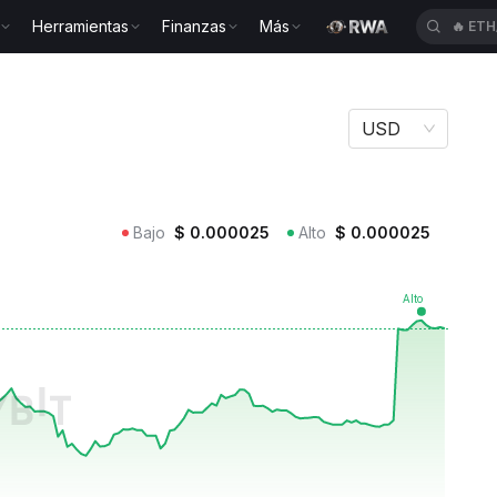
Herramientas
Finanzas
Más
🔥
GWE
UFFI
USD
Bajo
$
0.000025
Alto
$
0.000025