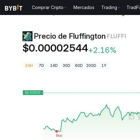
Comprar Cripto
Mercados
Trading
TradFi
Precios de Criptomonedas
Precio de Fluffington FL
Precio de Fluffington
FLUFFI
$0.00002544
+2.16%
24H
7D
14D
30D
60D
200D
1Y