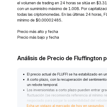
el volumen de trading en 24 horas se sitúa en $3.31
con un suministro máximo de 1.00B. Por capitaliza
todas las criptomonedas. En las últimas 24 horas
mínimo de $0.00002485.
Precio más alto y fecha
Precio más bajo y fecha
Análisis de Precio de Fluffington
El precio actual de FLUFFI se ha estabilizado en u
A corto plazo, con la recuperación del sentimiento
un rebote temporal
.
Los inversionistas a corto plazo pueden entrar gra
fluctuación (se recomienda referencia al mínimo 
negociado para juzgar la sostenibilidad del rebote
Echa un vistazo al mercado de hoy en segundos
A largo plazo, la liquidez macroeconómica y los d