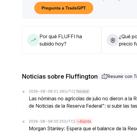
Si no hay una ruptura con aumento de volumen y en
Pregunta a TradeGPT
recaída
.
La estrategia recomendada a mediano y largo plaz
posición para enfrentar la incertidumbre del merc
Por qué FLUFFI ha
¿Qué pod
subido hoy?
precio 
Noticias sobre Fluffington
Resumir con 
2026-08-08 01:39
(UTC)
Neutral
Las nóminas no agrícolas de julio no dieron a la
de Noticias de la Reserva Federal": si subir las t
2026-08-08 00:25
(UTC)
Bajista
Morgan Stanley: Espera que el balance de la Res