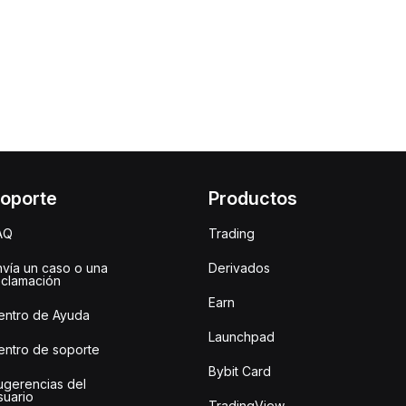
oporte
Productos
AQ
Trading
nvía un caso o una
Derivados
eclamación
Earn
entro de Ayuda
Launchpad
entro de soporte
Bybit Card
ugerencias del
suario
TradingView