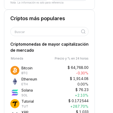
Nota: La información es solo para referencia.
Criptos más populares
Buscar
Criptomonedas de mayor capitalización
de mercado
Moneda
Precio y % en 24 horas
$
64,768.00
Bitcoin
-0.30%
BTC
$
1,914.08
Ethereum
0.00%
ETH
$
76.23
Solana
+2.10%
SOL
$
0.172544
Tutorial
+287.70%
TUT
$
1.033
XRP