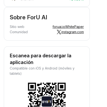
Sobre ForU AI
Sitio web
foruai.io
WhitePaper
Comunidad
instagram.com
Escanea para descargar la
aplicación
Compatible con iOS y Android (móviles y
tablets)