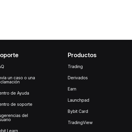
oporte
Productos
AQ
Trading
nvía un caso o una
Derivados
eclamación
Earn
entro de Ayuda
Launchpad
entro de soporte
Bybit Card
ugerencias del
suario
TradingView
bit Learn