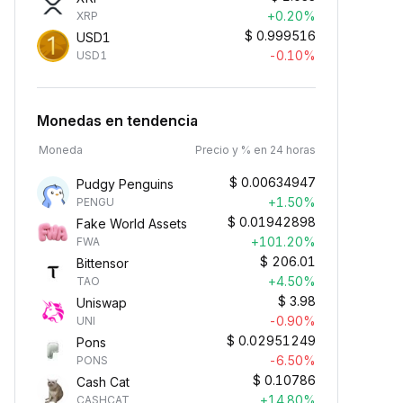
+0.20%
XRP
$
0.999516
USD1
-0.10%
USD1
Monedas en tendencia
Moneda
Precio y % en 24 horas
$
0.00634947
Pudgy Penguins
+1.50%
PENGU
$
0.01942898
Fake World Assets
+101.20%
FWA
$
206.01
Bittensor
+4.50%
TAO
$
3.98
Uniswap
-0.90%
UNI
$
0.02951249
Pons
-6.50%
PONS
$
0.10786
Cash Cat
+14.80%
CASHCAT