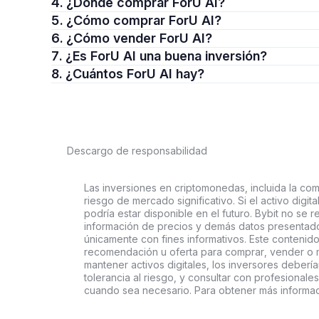
4. ¿Dónde comprar ForU AI?
5. ¿Cómo comprar ForU AI?
6. ¿Cómo vender ForU AI?
7. ¿Es ForU AI una buena inversión?
8. ¿Cuántos ForU AI hay?
Descargo de responsabilidad
Las inversiones en criptomonedas, incluida la comp
riesgo de mercado significativo. Si el activo digi
podría estar disponible en el futuro. Bybit no se r
información de precios y demás datos presentado
únicamente con fines informativos. Este contenido
recomendación u oferta para comprar, vender o ma
mantener activos digitales, los inversores deberí
tolerancia al riesgo, y consultar con profesionales
cuando sea necesario. Para obtener más informaci