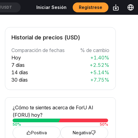
Regístrese
Iniciar Sesión
TUSDT
Historial de precios (USD)
Comparación de fechas
% de cambio
Hoy
+1.40%
7 días
+2.52%
14 días
+5.14%
30 días
+7.75%
¿Cómo te sientes acerca de ForU AI
(FORU) hoy?
50
%
50
%
Positiva
Negativa