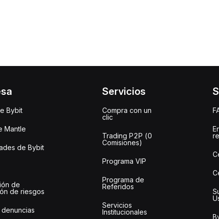
esa
Servicios
S
e Bybit
Compra con un
F
clic
e Mantle
E
Trading P2P (0
r
Comisiones)
des de Bybit
C
Programa VIP
C
Programa de
ión de
Referidos
ión de riesgos
S
U
Servicios
 denuncias
Institucionales
By