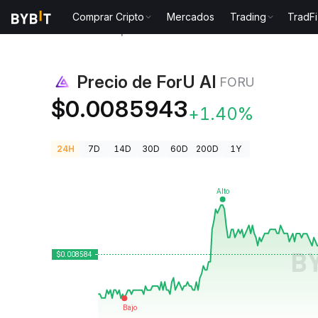
Comprar Cripto
Mercados
Trading
TradFi
Precios de Criptomonedas
Precio de ForU AI FORU
Precio de ForU AI
FORU
$0.0085943
+1.40%
24H
7D
14D
30D
60D
200D
1Y