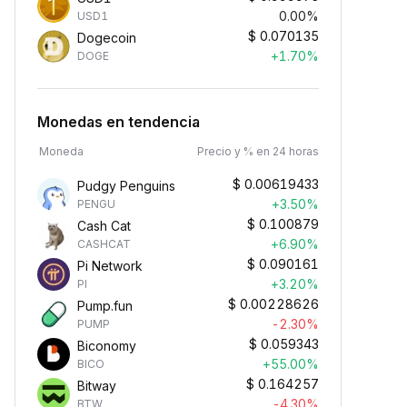
0.00%
USD1
$
0.070135
Dogecoin
+1.70%
DOGE
Monedas en tendencia
Moneda
Precio y % en 24 horas
$
0.00619433
Pudgy Penguins
+3.50%
PENGU
$
0.100879
Cash Cat
+6.90%
CASHCAT
$
0.090161
Pi Network
+3.20%
PI
$
0.00228626
Pump.fun
-2.30%
PUMP
$
0.059343
Biconomy
+55.00%
BICO
$
0.164257
Bitway
-4.30%
BTW