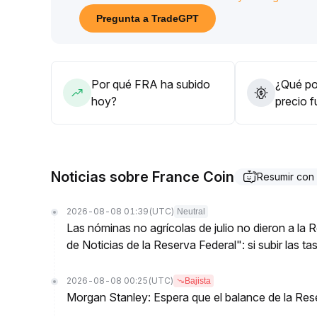
temporales; en operación, conviene controlar el t
Pregunta a TradeGPT
confirmación de tendencia
.
Por qué FRA ha subido
¿Qué pod
hoy?
precio 
Noticias sobre France Coin
Resumir con
2026-08-08 01:39
(UTC)
Neutral
Las nóminas no agrícolas de julio no dieron a la
de Noticias de la Reserva Federal": si subir las t
2026-08-08 00:25
(UTC)
Bajista
Morgan Stanley: Espera que el balance de la Res