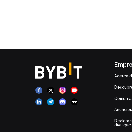
Empr
Acerca d
Descubr
Comunida
Anuncios
Declarac
divulgac