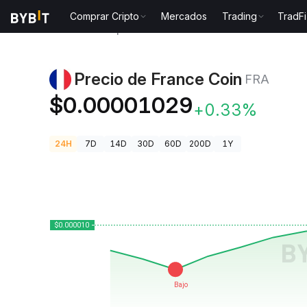
Comprar Cripto
Mercados
Trading
TradFi
Precios de Criptomonedas
Precio de France Coin F
Precio de France Coin
FRA
$0.00001029
+0.33%
24H
7D
14D
30D
60D
200D
1Y