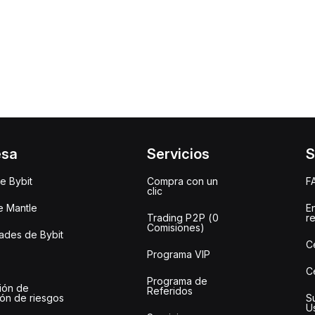
esa
Servicios
S
e Bybit
Compra con un
F
clic
e Mantle
E
Trading P2P (0
r
Comisiones)
des de Bybit
C
Programa VIP
C
Programa de
ión de
Referidos
ión de riesgos
S
U