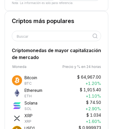
Nota: La información es solo para referencia.
Criptos más populares
Buscar
Criptomonedas de mayor capitalización
de mercado
Moneda
Precio y % en 24 horas
$
64,967.00
Bitcoin
+1.20%
BTC
$
1,915.40
Ethereum
+1.10%
ETH
$
74.50
Solana
+2.90%
SOL
$
1.034
XRP
+1.60%
XRP
$
0.999973
USD1