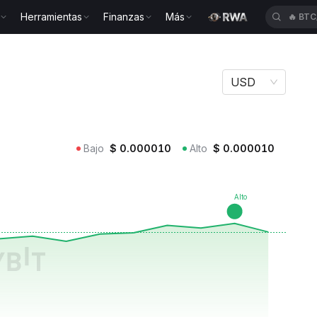
Herramientas
Finanzas
Más
🔥
BTC
RA
USD
Bajo
$
0.000010
Alto
$
0.000010