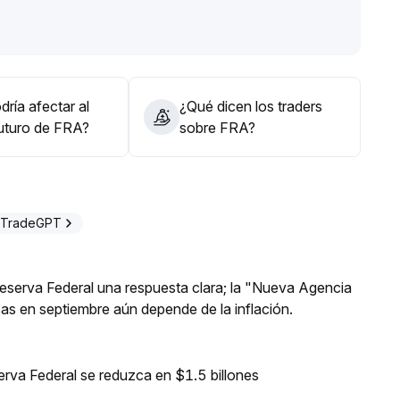
amaño de la posición y esperar señales claras de
ría afectar al
¿Qué dicen los traders
futuro de FRA?
sobre FRA?
 TradeGPT
 Reserva Federal una respuesta clara; la "Nueva Agencia
asas en septiembre aún depende de la inflación.
erva Federal se reduzca en $1.5 billones