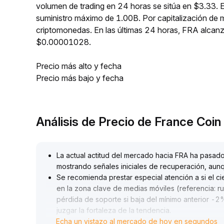
volumen de trading en 24 horas se sitúa en $3.33. 
suministro máximo de 1.00B. Por capitalización de
criptomonedas. En las últimas 24 horas, FRA alc
$0.00001028.
Precio más alto y fecha
Precio más bajo y fecha
Análisis de Precio de France Coi
La actual actitud del mercado hacia FRA ha pasad
mostrando señales iniciales de recuperación, aunqu
Se recomienda prestar especial atención a si el c
en la zona clave de medias móviles (referencia: ru
pérdida de soporte si baja del mínimo anterior -
juzgar la fortaleza de la tendencia
.
Echa un vistazo al mercado de hoy en segundos
Si el mercado no incrementa volumen y el precio 