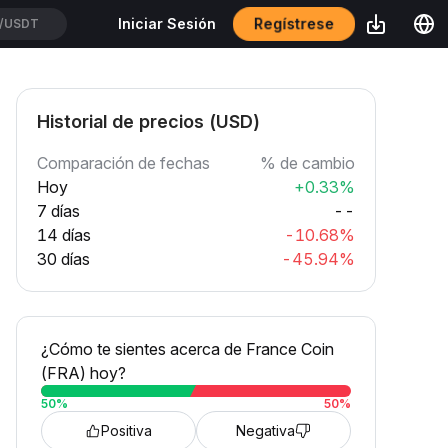
Regístrese
Iniciar Sesión
/USDT
Historial de precios (USD)
Comparación de fechas
% de cambio
Hoy
+0.33%
7 días
--
14 días
-10.68%
30 días
-45.94%
¿Cómo te sientes acerca de France Coin
(FRA) hoy?
50
%
50
%
Positiva
Negativa