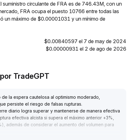
El suministro circulante de FRA es de 746.43M, con un
 mercado, FRA ocupa el puesto 10766 entre todas las
anzó un máximo de $0.00001031 y un mínimo de
$0.00840597 el 7 de may de 2024
$0.00000931 el 2 de ago de 2026
n por TradeGPT
o de la espera cautelosa al optimismo moderado,
e persiste el riesgo de falsas rupturas
.
ierre diario logra superar y mantenerse de manera efectiva
ptura efectiva alcista si supera el máximo anterior +3%,
2%), además de considerar el aumento del volumen para
retrocede, se debe prevenir riesgos de correcciones