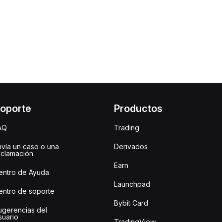
oporte
Productos
AQ
Trading
nvía un caso o una
Derivados
eclamación
Earn
entro de Ayuda
Launchpad
entro de soporte
Bybit Card
ugerencias del
suario
TradingView