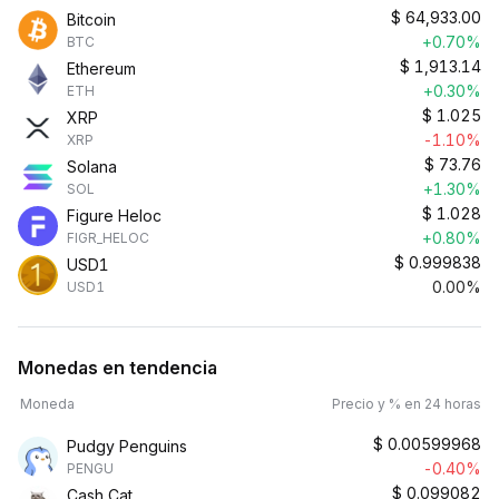
$
64,933.00
Bitcoin
+0.70%
BTC
$
1,913.14
Ethereum
+0.30%
ETH
$
1.025
XRP
-1.10%
XRP
$
73.76
Solana
+1.30%
SOL
$
1.028
Figure Heloc
+0.80%
FIGR_HELOC
$
0.999838
USD1
0.00%
USD1
Monedas en tendencia
Moneda
Precio y % en 24 horas
$
0.00599968
Pudgy Penguins
-0.40%
PENGU
$
0.099082
Cash Cat