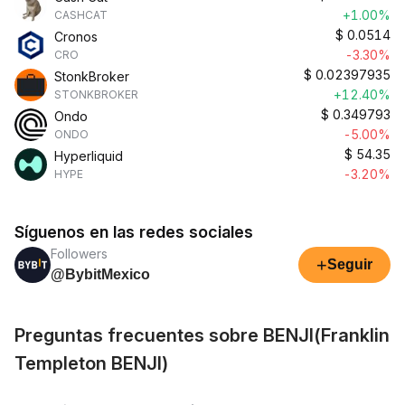
+1.00%
CASHCAT
$
0.0514
Cronos
-3.30%
CRO
$
0.02397935
StonkBroker
+12.40%
STONKBROKER
$
0.349793
Ondo
-5.00%
ONDO
$
54.35
Hyperliquid
-3.20%
HYPE
Síguenos en las redes sociales
Followers
+
Seguir
@BybitMexico
Preguntas frecuentes sobre BENJI(Franklin
Templeton BENJI)