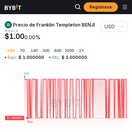
Regístrese
Precios de
Precio de Franklin Templeton BENJI
Criptomonedas
BENJI
Precio de Franklin Templeton BENJI
USD
BENJI
$1.00
0.00%
24H
7D
14D
30D
60D
200D
1Y
Bajo
$
1.000000
Alto
$
1.000000