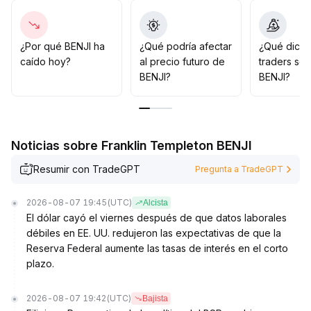
Se recomienda a los inversores en el corto plazo que
presten atención a señales de ruptura con aumento de
volumen en serie y a la estabilidad en la zona clave de
¿Por qué BENJI ha
¿Qué podría afectar
¿Qué dicen
0
.
caído hoy?
al precio futuro de
traders so
45–0
.
BENJI?
BENJI?
49, así como a los cambios en la presión de venta; para
el mediano y largo plazo, es mejor esperar a una
resonancia sostenida de volumen y precio y a una
ruptura estructural antes de posicionarse, evitando
Noticias sobre Franklin Templeton BENJI
perseguir precios de manera impulsiva
.
Resumir con TradeGPT
Pregunta a TradeGPT
2026-08-07 19:45
(UTC)
Alcista
El dólar cayó el viernes después de que datos laborales
débiles en EE. UU. redujeron las expectativas de que la
Reserva Federal aumente las tasas de interés en el corto
plazo.
2026-08-07 19:42
(UTC)
Bajista