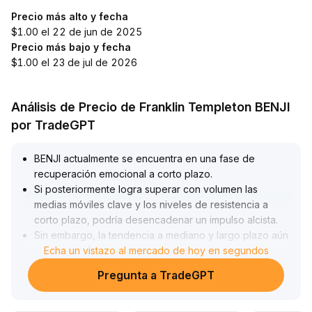
Precio más alto y fecha
$1.00 el 22 de jun de 2025
Precio más bajo y fecha
$1.00 el 23 de jul de 2026
Análisis de Precio de Franklin Templeton BENJI
por TradeGPT
BENJI actualmente se encuentra en una fase de
recuperación emocional a corto plazo
.
Si posteriormente logra superar con volumen las
medias móviles clave y los niveles de resistencia a
corto plazo, podría desencadenar un impulso alcista
.
Sin embargo, la tendencia a mediano y largo plazo aún
requiere confirmación de la relación entre volumen y
Echa un vistazo al mercado de hoy en segundos
precio; si el volumen de negociación no aumenta de
Pregunta a TradeGPT
manera sostenida o el precio retrocede hacia las zonas
principales de soporte, el rebote será difícil de
mantener
.