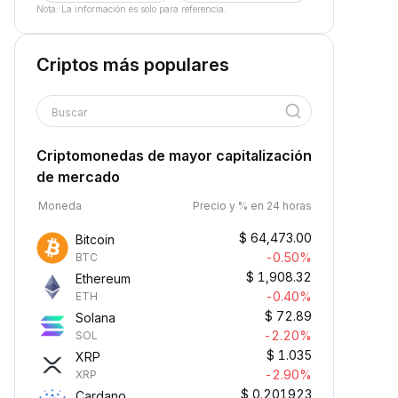
Nota: La información es solo para referencia.
Criptos más populares
Buscar
Criptomonedas de mayor capitalización
de mercado
Moneda
Precio y % en 24 horas
$
64,473.00
Bitcoin
-0.50%
BTC
$
1,908.32
Ethereum
-0.40%
ETH
$
72.89
Solana
-2.20%
SOL
$
1.035
XRP
-2.90%
XRP
$
0.201923
Cardano