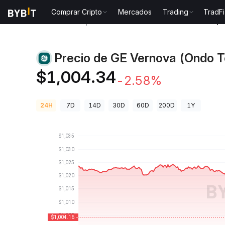
Comprar Cripto
Mercados
Trading
TradFi
Precios de Criptomonedas
Precio de GE Vernova (
Precio de GE Vernova (Ondo T
$1,004.34
-2.58%
24H
7D
14D
30D
60D
200D
1Y