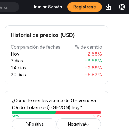
Regístrese
Iniciar Sesión
/USDT
Historial de precios (USD)
Comparación de fechas
% de cambio
Hoy
-2.58%
7 días
+3.56%
14 días
-2.89%
30 días
-5.83%
¿Cómo te sientes acerca de GE Vernova
(Ondo Tokenized) (GEVON) hoy?
50
%
50
%
Positiva
Negativa