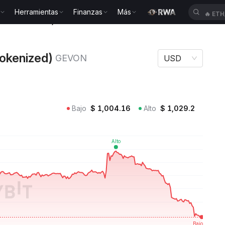
Herramientas
Finanzas
Más
🔥
ETH
Ondo Tokenized) GEVON
okenized)
GEVON
USD
Bajo
$
1,004.16
Alto
$
1,029.2