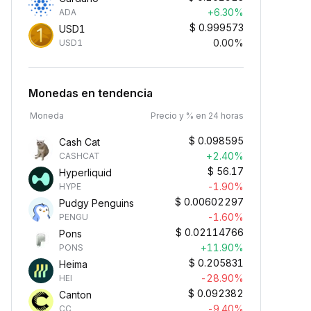
+6.30%
ADA
$
0.999573
USD1
0.00%
USD1
Monedas en tendencia
Moneda
Precio y % en 24 horas
$
0.098595
Cash Cat
+2.40%
CASHCAT
$
56.17
Hyperliquid
-1.90%
HYPE
$
0.00602297
Pudgy Penguins
-1.60%
PENGU
$
0.02114766
Pons
+11.90%
PONS
$
0.205831
Heima
-28.90%
HEI
$
0.092382
Canton
-9.40%
CC