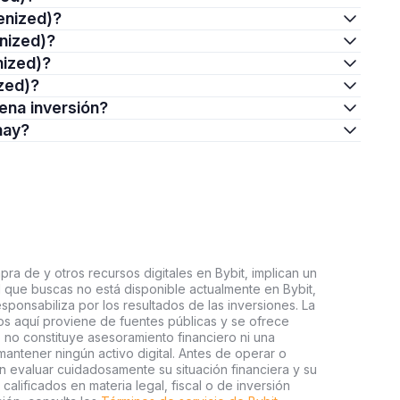
enized)?
nized)?
nized)?
zed)?
ena inversión?
hay?
ra de y otros recursos digitales en Bybit, implican un
tal que buscas no está disponible actualmente en Bybit,
esponsabiliza por los resultados de las inversiones. La
s aquí proviene de fuentes públicas y se ofrece
 no constituye asesoramiento financiero ni una
ntener ningún activo digital. Antes de operar o
an evaluar cuidadosamente su situación financiera y su
 calificados en materia legal, fiscal o de inversión