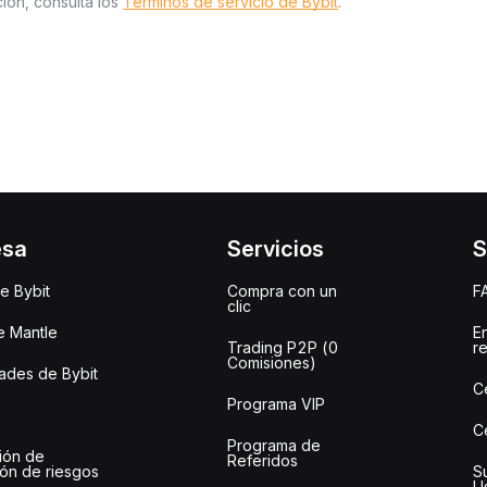
ión, consulta los
Términos de servicio de Bybit
.
esa
Servicios
S
e Bybit
Compra con un
F
clic
e Mantle
E
Trading P2P (0
r
Comisiones)
des de Bybit
C
Programa VIP
C
Programa de
ión de
Referidos
ión de riesgos
S
U