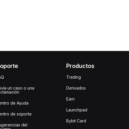
oporte
Productos
AQ
Trading
nvía un caso o una
Derivados
eclamación
Earn
entro de Ayuda
Launchpad
entro de soporte
Bybit Card
ugerencias del
suario