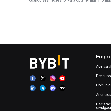
cuando sea necesario. Para obtener más informac
Empr
Acerca d
Descubr
Comunida
Anuncios
Declarac
divulgac