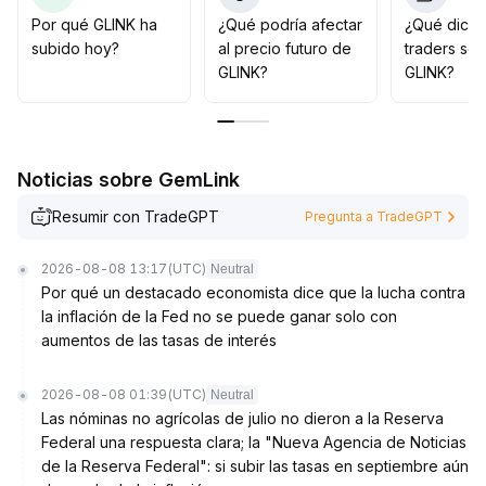
esencial establecer puntos de stop-loss para prevenir
Por qué GLINK ha
¿Qué podría afectar
¿Qué dicen
el riesgo de correcciones
.
subido hoy?
al precio futuro de
traders so
La operación general debe ser cautelosa, haciendo
GLINK?
GLINK?
seguimiento dinámico de los cambios en la relación
precio-volumen y evitando operar de manera
emocional
.
Noticias sobre GemLink
Resumir con TradeGPT
Pregunta a TradeGPT
2026-08-08 13:17
(UTC)
Neutral
Por qué un destacado economista dice que la lucha contra
la inflación de la Fed no se puede ganar solo con
aumentos de las tasas de interés
2026-08-08 01:39
(UTC)
Neutral
Las nóminas no agrícolas de julio no dieron a la Reserva
Federal una respuesta clara; la "Nueva Agencia de Noticias
de la Reserva Federal": si subir las tasas en septiembre aún