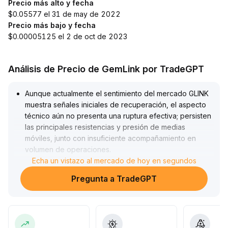
Precio más alto y fecha
$0.05577 el 31 de may de 2022
Precio más bajo y fecha
$0.00005125 el 2 de oct de 2023
Análisis de Precio de GemLink por TradeGPT
Aunque actualmente el sentimiento del mercado GLINK
muestra señales iniciales de recuperación, el aspecto
técnico aún no presenta una ruptura efectiva; persisten
las principales resistencias y presión de medias
móviles, junto con insuficiente acompañamiento en
volumen de operaciones
.
No se recomienda perseguir precios al alza
Echa un vistazo al mercado de hoy en segundos
impulsivamente en el corto plazo; es preferible esperar
Pregunta a TradeGPT
a que el precio se estabilice sobre las medias clave o
supere la zona de alto volumen de operaciones
(intervalo de referencia: 2
.
10~2
.
25 USDT) antes de realizar cualquier estrategia, y es