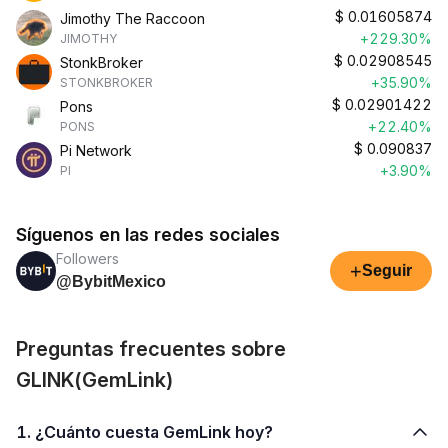
$
0.01605874
Jimothy The Raccoon
+229.30%
JIMOTHY
$
0.02908545
StonkBroker
+35.90%
STONKBROKER
$
0.02901422
Pons
+22.40%
PONS
$
0.090837
Pi Network
+3.90%
PI
Síguenos en las redes sociales
Followers
+
Seguir
@BybitMexico
Preguntas frecuentes sobre
GLINK(GemLink)
1. ¿Cuánto cuesta GemLink hoy?