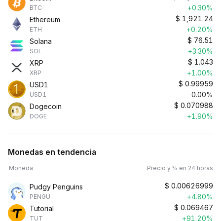
+0.30%
BTC
$
1,921.24
Ethereum
+0.20%
ETH
$
76.51
Solana
+3.30%
SOL
$
1.043
XRP
+1.00%
XRP
$
0.99959
USD1
0.00%
USD1
$
0.070988
Dogecoin
+1.90%
DOGE
Monedas en tendencia
Moneda
Precio y % en 24 horas
$
0.00626999
Pudgy Penguins
+4.80%
PENGU
$
0.069467
Tutorial
+91.20%
TUT