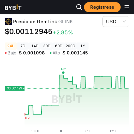
Regístrese
Precios de Criptomonedas
Precio de GemLink GLINK
Precio de GemLink
GLINK
USD
$0.00112945
+2.85%
24H
7D
14D
30D
60D
200D
1Y
Bajo
$
0.001098
Alto
$
0.001145