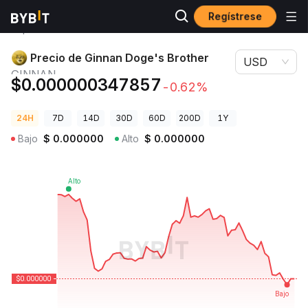
Regístrese
Precios de
Precio de Ginnan Doge's Brother
Criptomonedas
GINNAN
Precio de Ginnan Doge's Brother
USD
GINNAN
$0.000000347857
-0.62%
24H
7D
14D
30D
60D
200D
1Y
Bajo
$
0.000000
Alto
$
0.000000