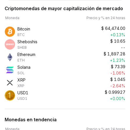
Criptomonedas de mayor capitalización de mercado
Moneda
Precio y % en 24 horas
$
64,474.00
Bitcoin
+0.13%
BTC
$
10.65
Sheboshis
--
SHEB
$
1,897.28
Ethereum
+1.23%
ETH
$
73.39
Solana
-1.06%
SOL
$
1.045
XRP
-2.64%
XRP
$
0.99927
USD1
+0.00%
USD1
Monedas en tendencia
Moneda
Precio y % en 24 horas