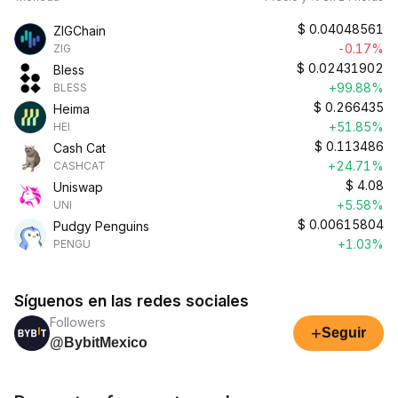
$
0.04048561
ZIGChain
-0.17%
ZIG
$
0.02431902
Bless
+99.88%
BLESS
$
0.266435
Heima
+51.85%
HEI
$
0.113486
Cash Cat
+24.71%
CASHCAT
$
4.08
Uniswap
+5.58%
UNI
$
0.00615804
Pudgy Penguins
+1.03%
PENGU
Síguenos en las redes sociales
Followers
+
Seguir
@BybitMexico