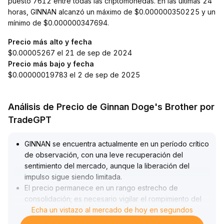
puesto 7612 entre todas las criptomonedas. En las últimas 24
horas, GINNAN alcanzó un máximo de $0.000000350225 y un
mínimo de $0.000000347694.
Precio más alto y fecha
$0.00005267 el 21 de sep de 2024
Precio más bajo y fecha
$0.00000019783 el 2 de sep de 2025
Análisis de Precio de Ginnan Doge's Brother por
TradeGPT
GINNAN se encuentra actualmente en un período crítico
de observación, con una leve recuperación del
sentimiento del mercado, aunque la liberación del
impulso sigue siendo limitada
.
El precio permanece en un rango estrecho de
consolidación; es necesario vigilar el rompimiento del
límite superior junto con un aumento en el volumen
Echa un vistazo al mercado de hoy en segundos
.
Si la relación entre volumen y precio mejora aún más,