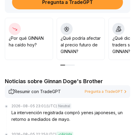
Pregunta a TradeGPT
esto será una señal de una posible reversión de
tendencia
.
En cuanto a la estrategia, se recomienda entrar en
posiciones pequeñas y de manera escalonada en el
corto plazo, controlando estrictamente el riesgo, y
esperar a que el precio y el volumen aumenten
¿Por qué GINNAN
¿Qué podría afectar
¿Qué dicen
simultáneamente antes de incrementar las posiciones
ha caído hoy?
al precio futuro de
traders so
siguiendo la tendencia
.
GINNAN?
GINNAN?
Noticias sobre Ginnan Doge's Brother
Resumir con TradeGPT
Pregunta a TradeGPT
2026-08-05 23:01
(UTC)
Neutral
La intervención registrada compró yenes japoneses, un
retorno a mediados de mayo.
2026-08-05 22:25
(UTC)
Alcista