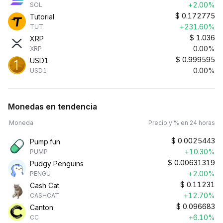
+2.00%
SOL
$
0.172775
Tutorial
+231.60%
TUT
$
1.036
XRP
0.00%
XRP
$
0.999595
USD1
0.00%
USD1
Monedas en tendencia
Moneda
Precio y % en 24 horas
$
0.0025443
Pump.fun
+10.30%
PUMP
$
0.00631319
Pudgy Penguins
+2.00%
PENGU
$
0.11231
Cash Cat
+12.70%
CASHCAT
$
0.096683
Canton
+6.10%
CC