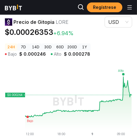
Regístrese
Precios de Criptomonedas
Precio de Gitopia LORE
Precio de Gitopia
LORE
USD
$0.00026353
+6.94%
24H
7D
14D
30D
60D
200D
1Y
Bajo
$
0.000246
Alto
$
0.000278