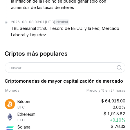
la inflación de la Fed no se puede ganar solo con
aumentos de las tasas de interés
2026-08-08 03:01
(UTC)
Neutral
TBL Semanal #180: Tesoro de EE.UU. y la Fed, Mercado
Laboral y Liquidez
Criptos más populares
Buscar
Criptomonedas de mayor capitalización de mercado
Moneda
Precio y % en 24 horas
$
64,915.00
Bitcoin
0.00%
BTC
$
1,918.82
Ethereum
+0.10%
ETH
$
76.33
Solana