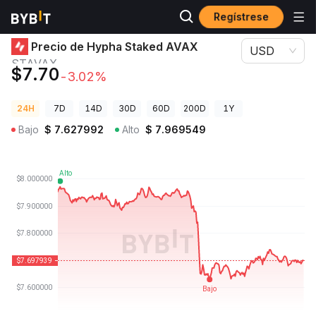
Regístrese
Precios de Criptomonedas
Precio de Hypha Staked AVAX STAVAX
Precio de Hypha Staked AVAX
USD
STAVAX
$7.70
-3.02%
24H
7D
14D
30D
60D
200D
1Y
Bajo
$
7.627992
Alto
$
7.969549