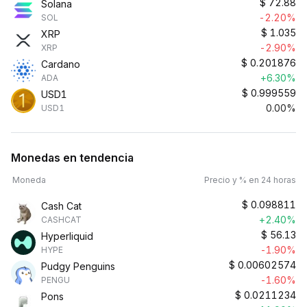
$
72.88
Solana
-2.20%
SOL
$
1.035
XRP
-2.90%
XRP
$
0.201876
Cardano
+6.30%
ADA
$
0.999559
USD1
0.00%
USD1
Monedas en tendencia
Moneda
Precio y % en 24 horas
$
0.098811
Cash Cat
+2.40%
CASHCAT
$
56.13
Hyperliquid
-1.90%
HYPE
$
0.00602574
Pudgy Penguins
-1.60%
PENGU
$
0.0211234
Pons