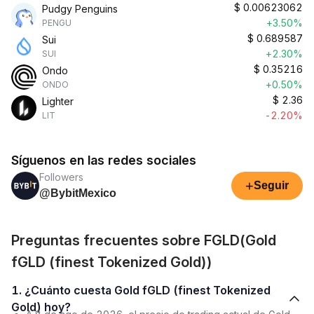
$
0.00623062
Pudgy Penguins
+3.50%
PENGU
$
0.689587
Sui
+2.30%
SUI
$
0.35216
Ondo
+0.50%
ONDO
$
2.36
Lighter
-2.20%
LIT
Síguenos en las redes sociales
Followers
+
Seguir
@BybitMexico
Preguntas frecuentes sobre FGLD(Gold
fGLD (finest Tokenized Gold))
1. ¿Cuánto cuesta Gold fGLD (finest Tokenized
Gold) hoy?