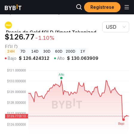
Regístrese
Precios de
Precio de Gold fGLD (finest Tokenized
Criptomonedas
Gold) FGLD
USD
Precio de Gold fGLD (finest Tokenized
$126.77
-1.10%
Gold)
FGLD
24H
7D
14D
30D
60D
200D
1Y
Bajo
$
126.424312
Alto
$
130.063909