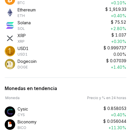
+0.10%
BTC
$
1,919.33
Ethereum
+0.40%
ETH
$
75.52
Solana
+2.80%
SOL
$
1.037
XRP
+0.30%
XRP
$
0.999737
USD1
0.00%
USD1
$
0.07039
Dogecoin
+1.40%
DOGE
Monedas en tendencia
Moneda
Precio y % en 24 horas
$
0.858053
Cysic
+0.40%
CYS
$
0.056044
Biconomy
+11.30%
BICO