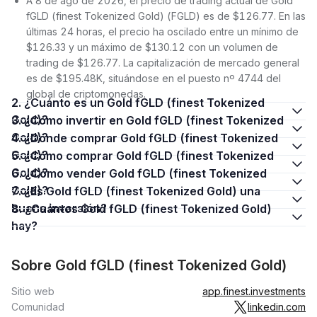
A 8 de ago de 2026, el precio de trading actual de Gold
fGLD (finest Tokenized Gold) (FGLD) es de $126.77. En las
últimas 24 horas, el precio ha oscilado entre un mínimo de
$126.33 y un máximo de $130.12 con un volumen de
trading de $126.77. La capitalización de mercado general
es de $195.48K, situándose en el puesto nº 4744 del
global de criptomonedas.
2. ¿Cuánto es un Gold fGLD (finest Tokenized
Gold)?
3. ¿Cómo invertir en Gold fGLD (finest Tokenized
Gold)?
4. ¿Dónde comprar Gold fGLD (finest Tokenized
Gold)?
5. ¿Cómo comprar Gold fGLD (finest Tokenized
Gold)?
6. ¿Cómo vender Gold fGLD (finest Tokenized
Gold)?
7. ¿Es Gold fGLD (finest Tokenized Gold) una
buena inversión?
8. ¿Cuántos Gold fGLD (finest Tokenized Gold)
hay?
Sobre Gold fGLD (finest Tokenized Gold)
Sitio web
app.finest.investments
Comunidad
linkedin.com