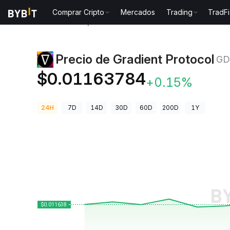
Comprar Cripto
Mercados
Trading
TradFi
Precios de Criptomonedas
Precio de Gradient Prot
Precio de Gradient Protocol
GD
$0.01163784
+0.15%
24H
7D
14D
30D
60D
200D
1Y