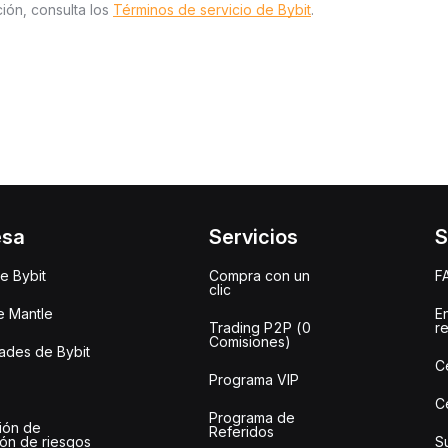
ión, consulta los
Términos de servicio de Bybit
.
esa
Servicios
S
e Bybit
Compra con un
F
clic
e Mantle
E
Trading P2P (0
r
Comisiones)
des de Bybit
C
Programa VIP
C
Programa de
ión de
Referidos
ión de riesgos
S