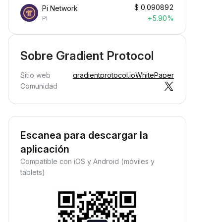
$
0.090892
Pi Network
+5.90%
PI
Sobre Gradient Protocol
Sitio web
gradientprotocol.io
WhitePaper
Comunidad
Escanea para descargar la
aplicación
Compatible con iOS y Android (móviles y
tablets)