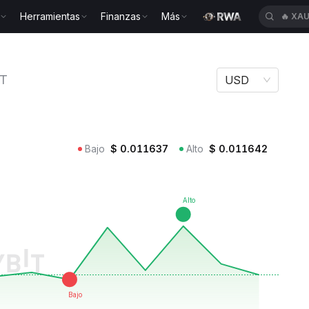
Herramientas
Finanzas
Más
🔥
XAU
ocol GDT
T
USD
Bajo
$
0.011637
Alto
$
0.011642