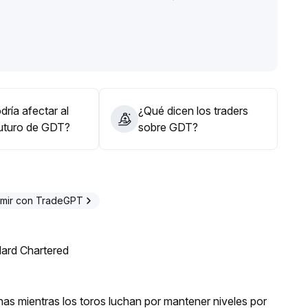
de observación y evitar riesgos de decisiones
ría afectar al
¿Qué dicen los traders
futuro de GDT?
sobre GDT?
mir con TradeGPT
dard Chartered
as mientras los toros luchan por mantener niveles por