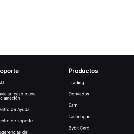
oporte
Productos
AQ
Trading
nvía un caso o una
Derivados
eclamación
Earn
entro de Ayuda
Launchpad
entro de soporte
Bybit Card
ugerencias del