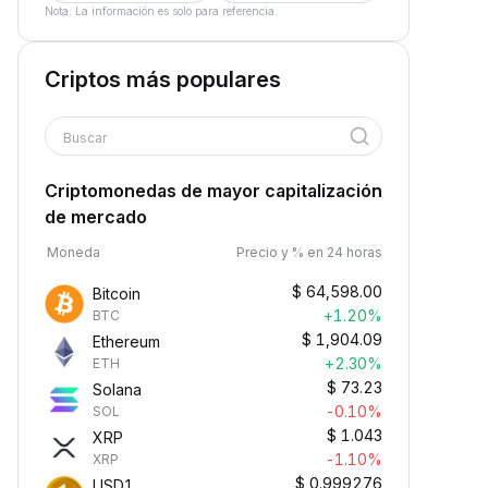
Nota: La información es solo para referencia.
Criptos más populares
Buscar
Criptomonedas de mayor capitalización
de mercado
Moneda
Precio y % en 24 horas
$
64,598.00
Bitcoin
+1.20%
BTC
$
1,904.09
Ethereum
+2.30%
ETH
$
73.23
Solana
-0.10%
SOL
$
1.043
XRP
-1.10%
XRP
$
0.999276
USD1