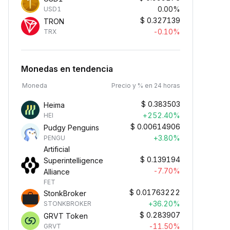
0.00%
USD1
$
0.327139
TRON
-0.10%
TRX
Monedas en tendencia
Moneda
Precio y % en 24 horas
$
0.383503
Heima
+252.40%
HEI
$
0.00614906
Pudgy Penguins
+3.80%
PENGU
Artificial
$
0.139194
Superintelligence
-7.70%
Alliance
FET
$
0.01763222
StonkBroker
+36.20%
STONKBROKER
$
0.283907
GRVT Token
-11.50%
GRVT