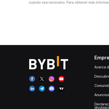
cuando sea necesario. Para obtener más informac
Empr
Acerca d
Descubr
Comunida
Anuncios
Declarac
divulgac