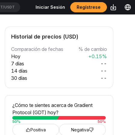
Regístrese
Iniciar Sesión
T/USDT
Historial de precios (USD)
Comparación de fechas
% de cambio
Hoy
+0.15%
7 días
--
14 días
--
30 días
--
¿Cómo te sientes acerca de Gradient
Protocol (GDT) hoy?
50
%
50
%
Positiva
Negativa