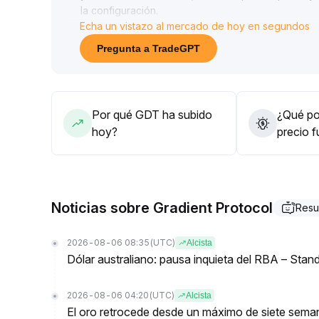
la configuración
.
Echa un vistazo al mercado de hoy en segundos
Actualmente se recomienda mantener una postura 
precipitadas por falta de información
.
Pregunta a TradeGPT
Por qué GDT ha subido
¿Qué pod
hoy?
precio 
Noticias sobre Gradient Protocol
Resu
2026-08-06 08:35
(UTC)
Alcista
Dólar australiano: pausa inquieta del RBA – Stan
2026-08-06 04:20
(UTC)
Alcista
El oro retrocede desde un máximo de siete seman