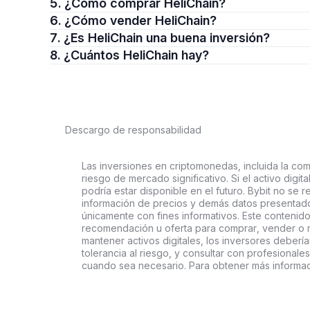
5. ¿Cómo comprar HeliChain?
6. ¿Cómo vender HeliChain?
7. ¿Es HeliChain una buena inversión?
8. ¿Cuántos HeliChain hay?
Descargo de responsabilidad
Las inversiones en criptomonedas, incluida la comp
riesgo de mercado significativo. Si el activo digi
podría estar disponible en el futuro. Bybit no se r
información de precios y demás datos presentado
únicamente con fines informativos. Este contenido
recomendación u oferta para comprar, vender o ma
mantener activos digitales, los inversores deberí
tolerancia al riesgo, y consultar con profesionales
cuando sea necesario. Para obtener más informaci