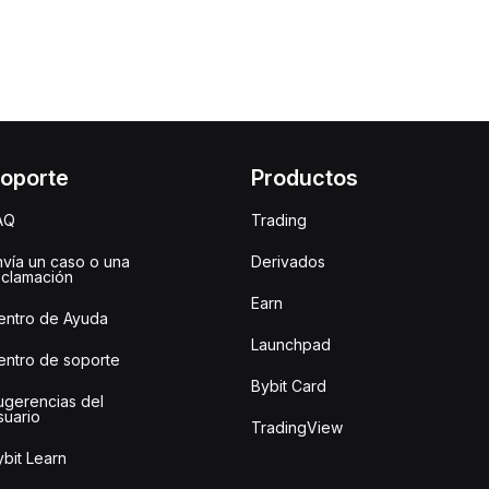
oporte
Productos
AQ
Trading
nvía un caso o una
Derivados
eclamación
Earn
entro de Ayuda
Launchpad
entro de soporte
Bybit Card
ugerencias del
suario
TradingView
bit Learn