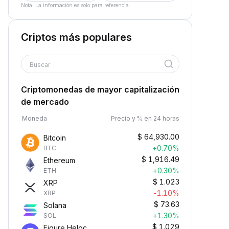
Nota: La información es solo para referencia.
Criptos más populares
Buscar
Criptomonedas de mayor capitalización
de mercado
Moneda
Precio y % en 24 horas
$
64,930.00
Bitcoin
+0.70%
BTC
$
1,916.49
Ethereum
+0.30%
ETH
$
1.023
XRP
-1.10%
XRP
$
73.63
Solana
+1.30%
SOL
$
1.029
Figure Heloc