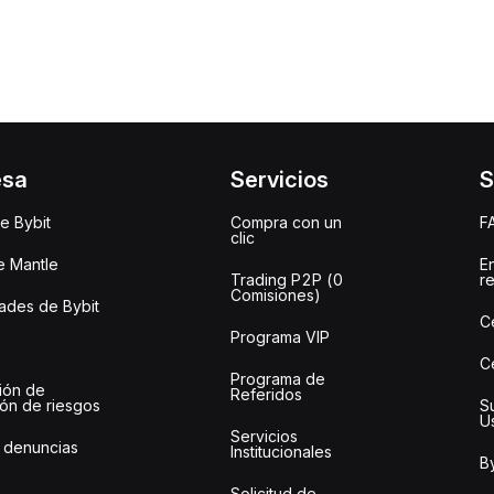
esa
Servicios
S
e Bybit
Compra con un
F
clic
e Mantle
E
Trading P2P (0
r
Comisiones)
des de Bybit
C
Programa VIP
C
Programa de
ión de
Referidos
ión de riesgos
S
U
Servicios
 denuncias
Institucionales
By
Solicitud de