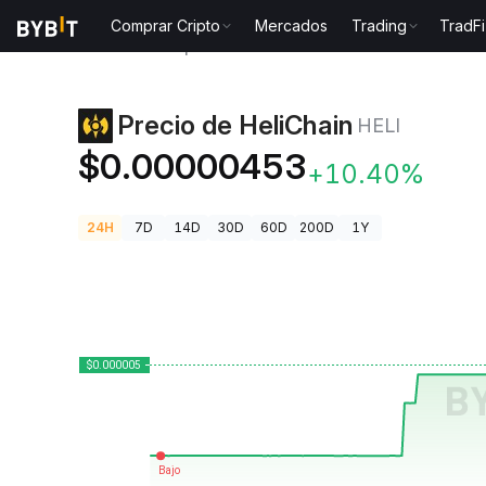
Comprar Cripto
Mercados
Trading
TradFi
Precios de Criptomonedas
Precio de HeliChain HELI
Precio de HeliChain
HELI
$0.00000453
+10.40%
24H
7D
14D
30D
60D
200D
1Y