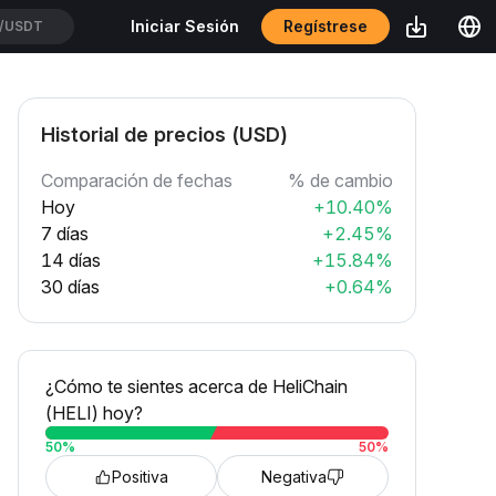
Regístrese
Iniciar Sesión
CXUSDT
Historial de precios (USD)
Comparación de fechas
% de cambio
Hoy
+10.40%
7 días
+2.45%
14 días
+15.84%
30 días
+0.64%
¿Cómo te sientes acerca de HeliChain
(HELI) hoy?
50
%
50
%
Positiva
Negativa