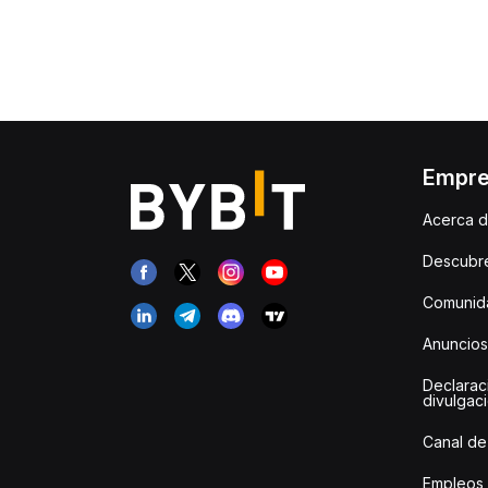
Empr
Acerca d
Descubr
Comunida
Anuncios
Declarac
divulgac
Canal de
Empleos