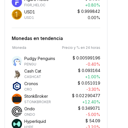
+0.80%
FIGR_HELOC
$
0.999842
USD1
0.00%
USD1
Monedas en tendencia
Moneda
Precio y % en 24 horas
$
0.00599196
Pudgy Penguins
-0.40%
PENGU
$
0.093164
Cash Cat
+1.00%
CASHCAT
$
0.051019
Cronos
-3.30%
CRO
$
0.02290477
StonkBroker
+12.40%
STONKBROKER
$
0.349071
Ondo
-5.00%
ONDO
$
54.09
Hyperliquid
-3.20%
HYPE