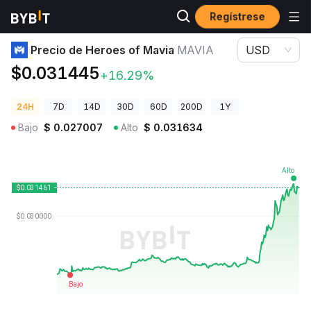
Regístrese
Precios de Criptomonedas
Precio de Heroes of Mavia MAVIA
Precio de Heroes of Mavia
MAVIA
USD
$0.031445
+16.29%
24H
7D
14D
30D
60D
200D
1Y
Bajo
$
0.027007
Alto
$
0.031634