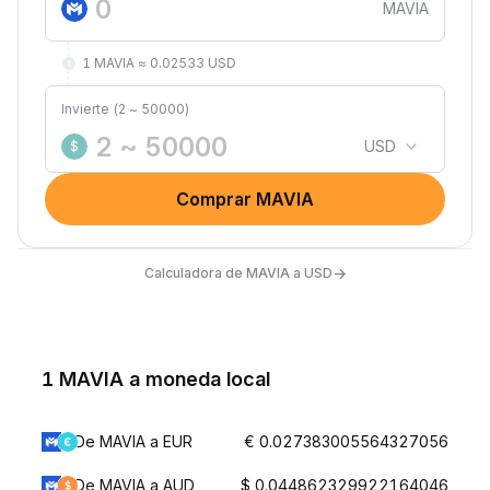
MAVIA
1 MAVIA ≈ 0.02533 USD
Invierte (2 ~ 50000)
USD
$
Comprar MAVIA
→
Calculadora de MAVIA a USD
1 MAVIA a moneda local
De MAVIA a EUR
€ 0.027383005564327056
De MAVIA a AUD
$ 0.044862329922164046