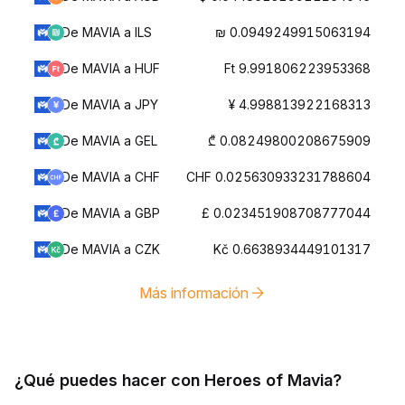
De MAVIA a ILS
₪ 0.0949249915063194
De MAVIA a HUF
Ft 9.991806223953368
De MAVIA a JPY
¥ 4.998813922168313
De MAVIA a GEL
₾ 0.08249800208675909
De MAVIA a CHF
CHF 0.025630933231788604
De MAVIA a GBP
£ 0.023451908708777044
De MAVIA a CZK
Kč 0.6638934449101317
Más información
¿Qué puedes hacer con Heroes of Mavia?