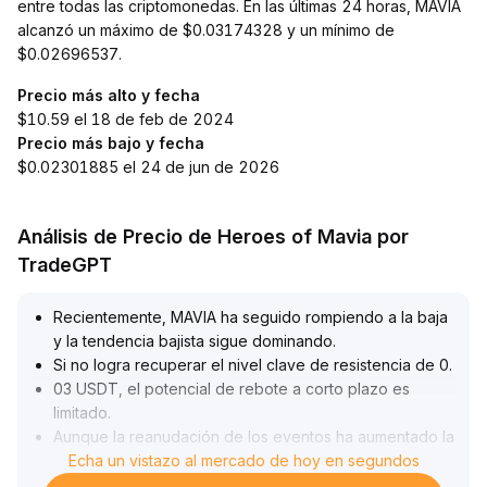
entre todas las criptomonedas. En las últimas 24 horas, MAVIA
alcanzó un máximo de $0.03174328 y un mínimo de
$0.02696537.
Precio más alto y fecha
$10.59 el 18 de feb de 2024
Precio más bajo y fecha
$0.02301885 el 24 de jun de 2026
Análisis de Precio de Heroes of Mavia por
TradeGPT
Recientemente, MAVIA ha seguido rompiendo a la baja
y la tendencia bajista sigue dominando
.
Si no logra recuperar el nivel clave de resistencia de 0
.
03 USDT, el potencial de rebote a corto plazo es
limitado
.
Aunque la reanudación de los eventos ha aumentado la
actividad en la blockchain, lo que podría mejorar
Echa un vistazo al mercado de hoy en segundos
marginalmente la utilidad del token y la confianza del