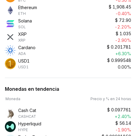
-0.50%
BTC
$
1,908.45
Ethereum
-0.40%
ETH
$
72.90
Solana
-2.20%
SOL
$
1.035
XRP
-2.90%
XRP
$
0.201781
Cardano
+6.30%
ADA
$
0.999548
USD1
0.00%
USD1
Monedas en tendencia
Moneda
Precio y % en 24 horas
$
0.097761
Cash Cat
+2.40%
CASHCAT
$
56.14
Hyperliquid
-1.90%
HYPE