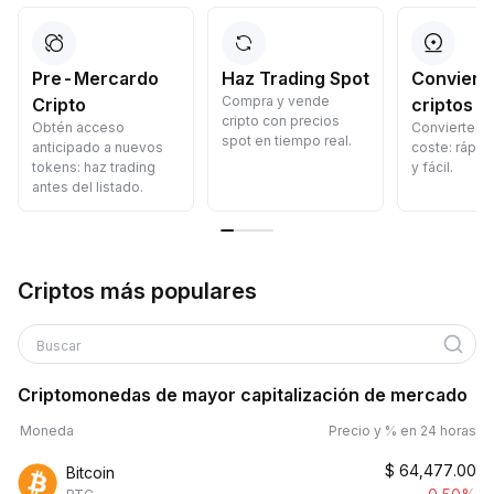
Pre-Mercardo
Haz Trading Spot
Convierte
Compra y vende
Cripto
criptos
cripto con precios
Obtén acceso
Convierte cr
spot en tiempo real.
anticipado a nuevos
coste: rápid
tokens: haz trading
y fácil.
antes del listado.
Criptos más populares
Buscar
Criptomonedas de mayor capitalización de mercado
Moneda
Precio y % en 24 horas
$
64,477.00
Bitcoin