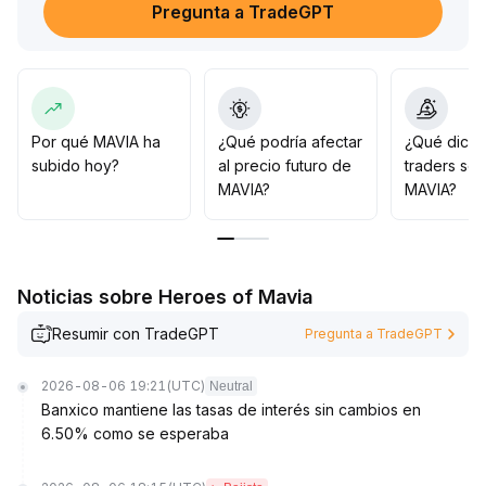
Pregunta a TradeGPT
mercado, la recuperación del precio aún necesita
confirmación por volumen
.
Se recomienda vigilar los cambios en la actividad tras el
impulso de los próximos eventos y la coordinación con
el volumen de transacciones
.
Si logra superar eficazmente los 0
.
Por qué MAVIA ha
¿Qué podría afectar
¿Qué dicen
03 USDT y mantenerse por encima, esto será una señal
subido hoy?
al precio futuro de
traders so
importante de formación de piso y reevaluación de
MAVIA?
MAVIA?
valor
.
Es aconsejable hacer un seguimiento dinámico y
participar con precaución en la especulación a corto
plazo, centrándose en la recuperación de los
Noticias sobre Heroes of Mavia
fundamentos a mediano y largo plazo como lógica
principal de posicionamiento
.
Resumir con TradeGPT
Pregunta a TradeGPT
2026-08-06 19:21
(UTC)
Neutral
Banxico mantiene las tasas de interés sin cambios en
6.50% como se esperaba