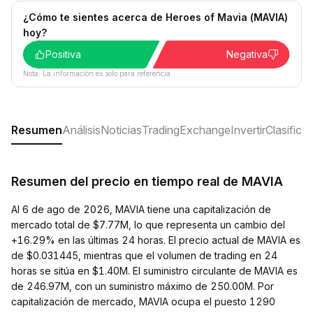
¿Cómo te sientes acerca de Heroes of Mavia (MAVIA)
hoy?
Positiva
Negativa
Nota: La información es solo para referencia.
Resumen
Análisis
Noticias
Trading
Exchange
Invertir
Clasifica
Resumen del precio en tiempo real de MAVIA
Al 6 de ago de 2026, MAVIA tiene una capitalización de
mercado total de $7.77M, lo que representa un cambio del
+16.29% en las últimas 24 horas. El precio actual de MAVIA es
de $0.031445, mientras que el volumen de trading en 24
horas se sitúa en $1.40M. El suministro circulante de MAVIA es
de 246.97M, con un suministro máximo de 250.00M. Por
capitalización de mercado, MAVIA ocupa el puesto 1290