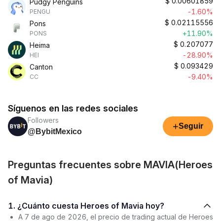
$
0.00601859
Pudgy Penguins
-1.60%
PENGU
$
0.02115556
Pons
+11.90%
PONS
$
0.207077
Heima
-28.90%
HEI
$
0.093429
Canton
-9.40%
CC
Síguenos en las redes sociales
Followers
+
Seguir
@BybitMexico
Preguntas frecuentes sobre MAVIA(Heroes
of Mavia)
1. ¿Cuánto cuesta Heroes of Mavia hoy?
A 7 de ago de 2026, el precio de trading actual de Heroes