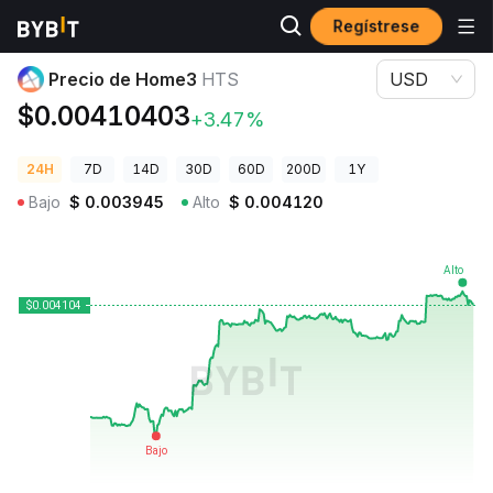
Regístrese
Precios de Criptomonedas
Precio de Home3 HTS
Precio de Home3
HTS
USD
$0.00410403
+3.47%
24H
7D
14D
30D
60D
200D
1Y
Bajo
$
0.003945
Alto
$
0.004120