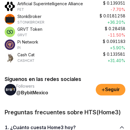
$
0.139351
Artificial Superintelligence Alliance
-7.70%
FET
$
0.0181258
StonkBroker
+36.20%
STONKBROKER
$
0.28458
GRVT Token
-11.50%
GRVT
$
0.091183
Pi Network
+5.90%
PI
$
0.133581
Cash Cat
+31.40%
CASHCAT
Síguenos en las redes sociales
Followers
+
Seguir
@BybitMexico
Preguntas frecuentes sobre HTS(Home3)
1. ¿Cuánto cuesta Home3 hoy?