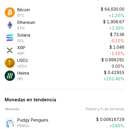
$
64,630.00
Bitcoin
+1.20%
BTC
$
1,906.67
Ethereum
+2.30%
ETH
$
73.36
Solana
-0.10%
SOL
$
1.046
XRP
-1.10%
XRP
$
0.999291
USD1
0.00%
USD1
$
0.42955
Heima
+252.40%
HEI
Monedas en tendencia
Moneda
Precio y % en 24 horas
$
0.00616729
Pudgy Penguins
+3.80%
PENGU