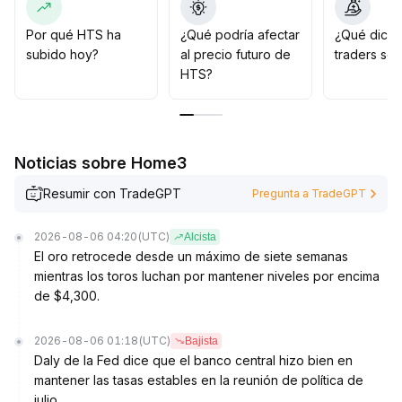
confirmado se recomienda mantener posiciones ligeras
y controlar estrictamente el riesgo de retroceso
.
Por qué HTS ha
¿Qué podría afectar
¿Qué dicen
La estrategia enfatiza seguir la tendencia y realizar
subido hoy?
al precio futuro de
traders so
ajustes dinámicos, evitando compras en máximos y
HTS?
manteniendo una vigilancia aguda sobre los cambios en
el volumen y el sentimiento del mercado
.
Noticias sobre Home3
Resumir con TradeGPT
Pregunta a TradeGPT
2026-08-06 04:20
(UTC)
Alcista
El oro retrocede desde un máximo de siete semanas
mientras los toros luchan por mantener niveles por encima
de $4,300.
2026-08-06 01:18
(UTC)
Bajista
Daly de la Fed dice que el banco central hizo bien en
mantener las tasas estables en la reunión de política de
julio.