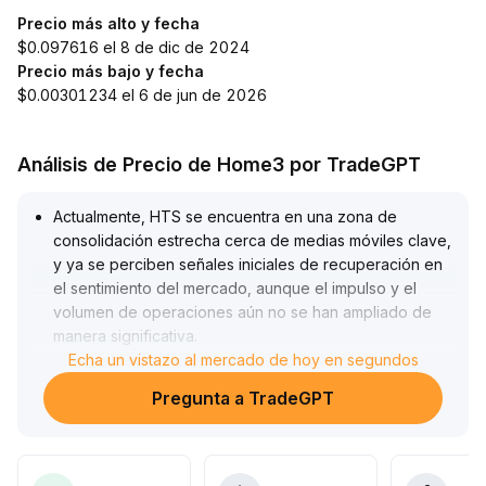
Precio más alto y fecha
$0.097616 el 8 de dic de 2024
Precio más bajo y fecha
$0.00301234 el 6 de jun de 2026
Análisis de Precio de Home3 por TradeGPT
Actualmente, HTS se encuentra en una zona de
consolidación estrecha cerca de medias móviles clave,
y ya se perciben señales iniciales de recuperación en
el sentimiento del mercado, aunque el impulso y el
volumen de operaciones aún no se han ampliado de
manera significativa
.
En el corto plazo, conviene prestar atención al soporte
Echa un vistazo al mercado de hoy en segundos
y la resistencia en el rango de 1
.
Pregunta a TradeGPT
35-1
.
49; si se supera el límite superior con incremento de
volumen, se puede considerar una entrada tentativa,
pero antes de que el impulso alcista esté plenamente