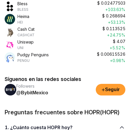
$
0.02477503
Bless
+103.63%
BLESS
$
0.268694
Heima
+53.13%
HEI
$
0.113525
Cash Cat
+24.75%
CASHCAT
$
4.07
Uniswap
+5.52%
UNI
$
0.00615526
Pudgy Penguins
+0.98%
PENGU
Síguenos en las redes sociales
Followers
+
Seguir
@BybitMexico
Preguntas frecuentes sobre HOPR(HOPR)
1. ¿Cuánto cuesta HOPR hoy?