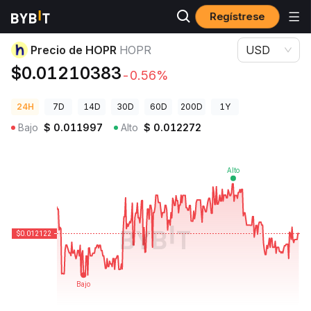
Regístrese
Precios de Criptomonedas
Precio de HOPR HOPR
Precio de HOPR
HOPR
USD
$0.01210383
-0.56%
24H
7D
14D
30D
60D
200D
1Y
Bajo
$
0.011997
Alto
$
0.012272