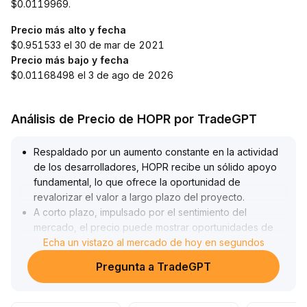
$0.0119969.
Precio más alto y fecha
$0.951533 el 30 de mar de 2021
Precio más bajo y fecha
$0.01168498 el 3 de ago de 2026
Análisis de Precio de HOPR por TradeGPT
Respaldado por un aumento constante en la actividad
de los desarrolladores, HOPR recibe un sólido apoyo
fundamental, lo que ofrece la oportunidad de
revalorizar el valor a largo plazo del proyecto
.
A corto plazo, impulsado por el sentimiento del
mercado, el precio puede mostrar oportunidades de
volatilidad y alza, pero se debe tener precaución ante
Echa un vistazo al mercado de hoy en segundos
el riesgo de corrección en niveles altos
.
Pregunta a TradeGPT
Recomendación operativa: si el precio supera con
volumen sostenido la resistencia reciente (rango de
referencia 0
.