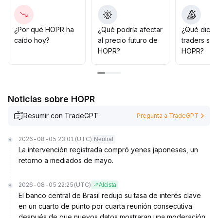
10–0
.
12 USDT), se puede entrar a corto plazo y ajustar
dinámicamente los niveles de toma de ganancias y stop
¿Por qué HOPR ha
¿Qué podría afectar
¿Qué dicen
loss; si el volumen es insuficiente o cae por debajo del
caído hoy?
al precio futuro de
traders so
soporte clave de 0
.
HOPR?
HOPR?
08 USDT, conviene salir rápidamente para evitar
riesgos de caída
.
Posteriormente, es importante seguir el desarrollo del
proyecto, los flujos de capital y los cambios en las
Noticias sobre HOPR
posiciones de los principales actores del mercado
.
Resumir con TradeGPT
Pregunta a TradeGPT
2026-08-05 23:01
(UTC)
Neutral
La intervención registrada compró yenes japoneses, un
retorno a mediados de mayo.
2026-08-05 22:25
(UTC)
Alcista
El banco central de Brasil redujo su tasa de interés clave
en un cuarto de punto por cuarta reunión consecutiva
después de que nuevos datos mostraran una moderación