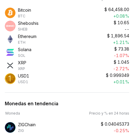
$
64,458.00
Bitcoin
+0.08%
BTC
$
10.65
Sheboshis
--
SHEB
$
1,896.54
Ethereum
+1.21%
ETH
$
73.38
Solana
-1.07%
SOL
$
1.045
XRP
-2.72%
XRP
$
0.999349
USD1
+0.01%
USD1
Monedas en tendencia
Moneda
Precio y % en 24 horas
$
0.04045373
ZIGChain
-0.25%
ZIG