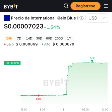
Regístrese
Precios de Criptomonedas
Precio de International Klein Blue IKB
Precio de International Klein Blue
IKB
USD
$0.00007023
+1.54%
24H
7D
14D
30D
60D
200D
1Y
Bajo
$
0.000069
Alto
$
0.000070