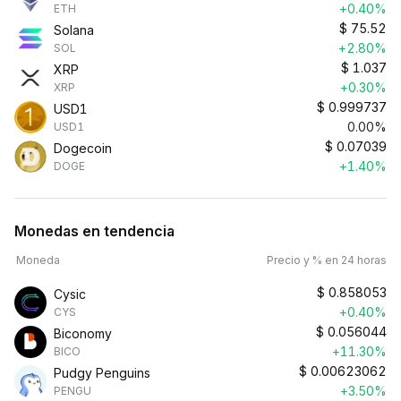
+0.40%
ETH
$
75.52
Solana
+2.80%
SOL
$
1.037
XRP
+0.30%
XRP
$
0.999737
USD1
0.00%
USD1
$
0.07039
Dogecoin
+1.40%
DOGE
Monedas en tendencia
Moneda
Precio y % en 24 horas
$
0.858053
Cysic
+0.40%
CYS
$
0.056044
Biconomy
+11.30%
BICO
$
0.00623062
Pudgy Penguins
+3.50%
PENGU